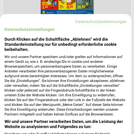
Datenschutzbestimmungen
Datenschutzeinstellungen
Lidl Prospekt für Remshalden ab Mo.
Durch Klicken auf die Schaltfläche „Ablehnen“ wird die
den 03.08.
Standardeinstellung nur für unbedingt erforderliche cookie
beibehalten.
Gültig von 03. Aug. bis 08. Aug.
Wir und unsere Partner speichern und/oder greifen auf Informationen auf
einem Gerät zu, wie z. B. eindeutige IDs in cookie und anderen
📅
Kalendereintrag erstellen
Browserspeichern, um personenbezogene Daten zu verarbeiten. Einige
Anbieter verarbeiten Ihre personenbezogenen Daten möglicherweise
aufgrund eines berechtigten Interesses. Um dem zu widersprechen, öffnen
Sie die „Einstellungen“. Sie können Ihre Einstellungen akzeptieren, ablehnen
oder verwalten, indem Sie auf die Schaltfläche „Einstellungen verwalten“
PROSPEKT BLÄTTERN
klicken oder jederzeit auf die Fingerabdruck-Schaltfläche in der linken
unteren Ecke der Website klicken. Um Ihre Einwilligung zu widerrufen,
klicken Sie auf den Fingerabdruck oder den Link in der Fußzeile der Website
und klicken Sie auf den Menüpunkt „Meine Daten“. Auf dieser Seite können
Sie Ihre Einwilligung widerrufen. Diese Entscheidungen werden unseren
ANGEBOTE AB DONNERSTAG
CLEVER SPAREN
KINDERMODE & SPIELZ
Partnern mitgeteilt und haben keinen Einfluss auf die Browserdaten.
Wir und unsere Partner verarbeiten Daten, um die Leistung der
Website zu analysieren und Folgendes zu tun:
Speichern von oder Zugriff auf Informationen auf einem Endgerät.