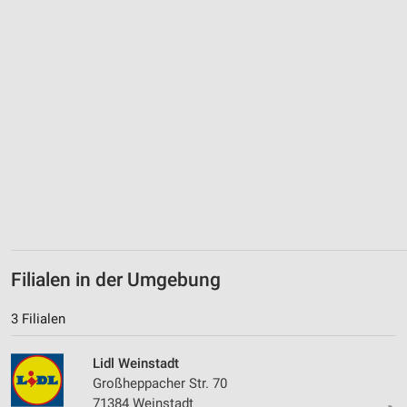
IAB-Besonderheiten:
Verwendung genauer Standortdaten
Geräte anhand von aktiv angeforderten
Informationen identifizieren
Nicht-IAB-Verarbeitungszwecke:
Notwendig
Performance
Funktional
Werbung
Filialen in der Umgebung
3 Filialen
Lidl Weinstadt
Großheppacher Str. 70
71384 Weinstadt