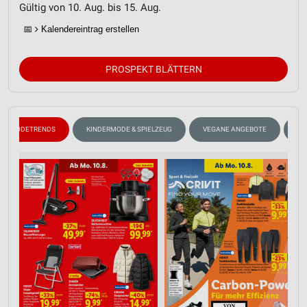
Gültig von 10. Aug. bis 15. Aug.
📅
Kalendereintrag erstellen
PROSPEKT BLÄTTERN
MODETRENDS
KINDERMODE & SPIELZEUG
VEGANE ANGEBOTE
WH