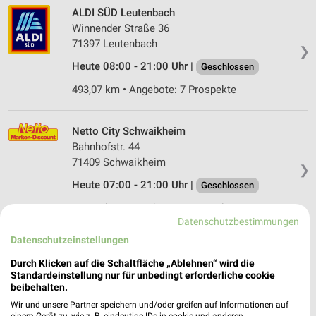
ALDI SÜD Leutenbach
Winnender Straße 36
71397 Leutenbach
❯
Heute 08:00 - 21:00 Uhr |
Geschlossen
493,07 km • Angebote: 7 Prospekte
Netto City Schwaikheim
Bahnhofstr. 44
71409 Schwaikheim
❯
Heute 07:00 - 21:00 Uhr |
Geschlossen
495,81 km • Angebote: 4 Prospekte
Datenschutzbestimmungen
Datenschutzeinstellungen
Discounter Angebote und Prospekte für
Durch Klicken auf die Schaltfläche „Ablehnen“ wird die
Remshalden
Standardeinstellung nur für unbedingt erforderliche cookie
beibehalten.
17 Prospekte
Wir und unsere Partner speichern und/oder greifen auf Informationen auf