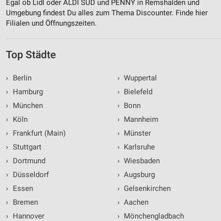
Egal ob Lidl oder ALDI SÜD und PENNY in Remshalden und
Umgebung findest Du alles zum Thema Discounter. Finde hier
Filialen und Öffnungszeiten.
Top Städte
›
Berlin
›
Wuppertal
›
Hamburg
›
Bielefeld
›
München
›
Bonn
›
Köln
›
Mannheim
›
Frankfurt (Main)
›
Münster
›
Stuttgart
›
Karlsruhe
›
Dortmund
›
Wiesbaden
›
Düsseldorf
›
Augsburg
›
Essen
›
Gelsenkirchen
›
Bremen
›
Aachen
›
Hannover
›
Mönchengladbach