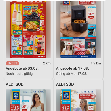
Website/App.
Partnerliste anzeigen (1 IAB-Anbieter)
Wir nutzen Ihre Daten für folgende Zwecke:
IAB-Verarbeitungszwecke:
Speichern von oder Zugriff auf Informationen
auf einem Endgerät
Verwendung reduzierter Daten zur Auswahl von
Werbeanzeigen
Erstellung von Profilen für personalisierte
Werbung
2 km
1,9 km
Angebote ab 03.08.
Angebote ab 17.08.
Verwendung von Profilen zur Auswahl
Noch heute gültig
Gültig ab Mo. 17.08.
personalisierter Werbung
ALDI SÜD
ALDI SÜD
Erstellung von Profilen zur Personalisierung
von Inhalten
Verwendung von Profilen zur Auswahl
personalisierter Inhalte