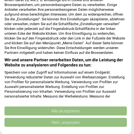
einem Gerät zu, wie z. B. eindeutige IDs in cookie und anderen
Browserspeichern, um personenbezogene Daten zu verarbeiten. Einige
Lidl
Lidl
Anbieter verarbeiten Ihre personenbezogenen Daten möglicherweise
aufgrund eines berechtigten Interesses. Um dem zu widersprechen, öffnen
Sie die „Einstellungen“. Sie können Ihre Einstellungen akzeptieren, ablehnen
oder verwalten, indem Sie auf die Schaltfläche „Einstellungen verwalten“
klicken oder jederzeit auf die Fingerabdruck-Schaltfläche in der linken
unteren Ecke der Website klicken. Um Ihre Einwilligung zu widerrufen,
klicken Sie auf den Fingerabdruck oder den Link in der Fußzeile der Website
und klicken Sie auf den Menüpunkt „Meine Daten“. Auf dieser Seite können
Sie Ihre Einwilligung widerrufen. Diese Entscheidungen werden unseren
Partnern mitgeteilt und haben keinen Einfluss auf die Browserdaten.
Wir und unsere Partner verarbeiten Daten, um die Leistung der
Website zu analysieren und Folgendes zu tun:
Speichern von oder Zugriff auf Informationen auf einem Endgerät.
Verwendung reduzierter Daten zur Auswahl von Werbeanzeigen. Erstellung
von Profilen für personalisierte Werbung. Verwendung von Profilen zur
Auswahl personalisierter Werbung. Erstellung von Profilen zur
Personalisierung von Inhalten. Verwendung von Profilen zur Auswahl
1,2 km
1,2 km
personalisierter Inhalte. Messung der Werbeleistung. Messung der
Performance von Inhalten. Analyse von Zielgruppen durch Statistiken oder
Angebote ab 10.08.
Angebote ab 03.08.
Kombinationen von Daten aus verschiedenen Quellen. Entwicklung und
Gültig ab Mo. 10.08.
Noch heute gültig
Verbesserung der Angebote. Verwendung reduzierter Daten zur Auswahl
Alle akzeptieren
von Inhalten.
Daten können außerhalb der Europäischen Union weitergegeben und in die
PENNY
ALDI SÜD
Nein, anpassen
USA gesendet werden.
Ihre Einwilligung und die cookie Richtlinie gelten ausschließlich für diese