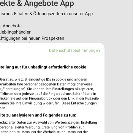
pekte & Angebote App
ismus Filialen & Öffnungszeiten in unserer App.
e Angebote
ieblingshändler
htigungen bei neuen Prospekten
 Einkauf stressfrei planen
Datenschutzbestimmungen
 App jetzt laden oder QR-Code scannen.
tellung nur für unbedingt erforderliche cookie
erät zu, wie z. B. eindeutige IDs in cookie und anderen
verarbeiten Ihre personenbezogenen Daten möglicherweise
„Einstellungen“. Sie können Ihre Einstellungen akzeptieren,
 klicken oder jederzeit auf die Fingerabdruck-Schaltfläche in
klicken Sie auf den Fingerabdruck oder den Link in der Fußzeile
önnen Sie Ihre Einwilligung widerrufen. Diese Entscheidungen
ten.
ite zu analysieren und Folgendes zu tun:
reduzierter Daten zur Auswahl von Werbeanzeigen. Erstellung
ersonalisierter Werbung. Erstellung von Profilen zur
ierter Inhalte. Messung der Werbeleistung. Messung der