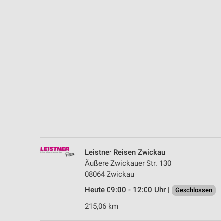
Messung der Performance von Inhalten
Analyse von Zielgruppen durch Statistiken oder Kombinationen 
Quellen
Entwicklung und Verbesserung der Angebote
Verwendung reduzierter Daten zur Auswahl von Inhalten
IAB-Besonderheiten:
Verwendung genauer Standortdaten
Geräte anhand von aktiv angeforderten Informationen identifizie
Nicht-IAB-Verarbeitungszwecke:
Leistner Reisen Zwickau
Notwendig
Äußere Zwickauer Str. 130
08064 Zwickau
Performance
Heute 09:00 - 12:00 Uhr |
Geschlossen
Funktional
215,06 km
Werbung