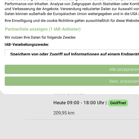
Performance von Inhalten. Analyse von Zielgruppen durch Statistiken oder Kom
und Verbesserung der Angebote. Verwendung reduzierter Daten zur Auswahl von
Daten können außerhalb der Europäischen Union weitergegeben und in die USA 
Ihre Einwilligung und die cookie Richtlinie gelten ausschließlich für diese Websit
Leistner Reisen Zwickau
Partnerliste anzeigen (1 IAB-Anbieter)
Bosestr. 3
Wir nutzen Ihre Daten für folgende Zwecke:
08056 Zwickau
IAB-Verarbeitungszwecke:
Heute 09:00 - 17:00 Uhr |
Geöffnet
Speichern von oder Zugriff auf Informationen auf einem Endgerät
209,74 km
Verwendung reduzierter Daten zur Auswahl von Werbeanzeigen
Alle akzeptiere
Polster & Pohl Zwickau
Erstellung von Profilen für personalisierte Werbung
Nein, anpassen
Bahnhofstr. 2b
Verwendung von Profilen zur Auswahl personalisierter Werbung
08056 Zwickau
Heute 09:00 - 18:00 Uhr |
Geöffnet
Erstellung von Profilen zur Personalisierung von Inhalten
209,95 km
Verwendung von Profilen zur Auswahl personalisierter Inhalte
Messung der Werbeleistung