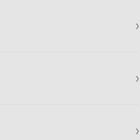
❯
❯
❯