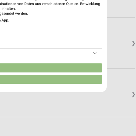
binationen von Daten aus verschiedenen Quellen. Entwicklung
 Inhalten.
gesendet werden.
e/App.
❯
n
❯