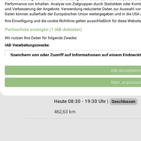
Performance von Inhalten. Analyse von Zielgruppen durch Statistiken oder Kom
und Verbesserung der Angebote. Verwendung reduzierter Daten zur Auswahl von
Daten können außerhalb der Europäischen Union weitergegeben und in die USA 
Ihre Einwilligung und die cookie Richtlinie gelten ausschließlich für diese Websit
Partnerliste anzeigen (1 IAB-Anbieter)
BayWa AG Fuels Vertrieb Allershausen
Wir nutzen Ihre Daten für folgende Zwecke:
Bürgermeister-Sgoff-Str. 2
IAB-Verarbeitungszwecke:
85391 Allershausen
Speichern von oder Zugriff auf Informationen auf einem Endgerät
472,93 km
Verwendung reduzierter Daten zur Auswahl von Werbeanzeigen
Alle akzeptiere
hagebaumarkt Pfaffenhofen a. d. Ilm
Erstellung von Profilen für personalisierte Werbung
Nein, anpassen
Joseph-Fraunhofer-Straße 21
85276 Pfaffenhofen a. d. Ilm
Verwendung von Profilen zur Auswahl personalisierter Werbung
Heute 08:30 - 19:30 Uhr |
Geschlossen
Erstellung von Profilen zur Personalisierung von Inhalten
462,63 km
Verwendung von Profilen zur Auswahl personalisierter Inhalte
Messung der Werbeleistung