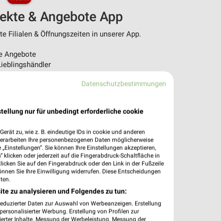
pekte & Angebote App
 Filialen & Öffnungszeiten in unserer App.
e Angebote
ieblingshändler
htigungen bei neuen Prospekten
Datenschutzbestimmungen
 Einkauf stressfrei planen
 App jetzt laden oder QR-Code scannen.
tellung nur für unbedingt erforderliche cookie
erät zu, wie z. B. eindeutige IDs in cookie und anderen
verarbeiten Ihre personenbezogenen Daten möglicherweise
„Einstellungen“. Sie können Ihre Einstellungen akzeptieren,
 klicken oder jederzeit auf die Fingerabdruck-Schaltfläche in
klicken Sie auf den Fingerabdruck oder den Link in der Fußzeile
önnen Sie Ihre Einwilligung widerrufen. Diese Entscheidungen
ten.
ite zu analysieren und Folgendes zu tun:
reduzierter Daten zur Auswahl von Werbeanzeigen. Erstellung
ersonalisierter Werbung. Erstellung von Profilen zur
ierter Inhalte. Messung der Werbeleistung. Messung der