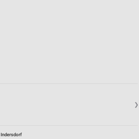
von Daten aus verschiedenen
ren
❯
Indersdorf