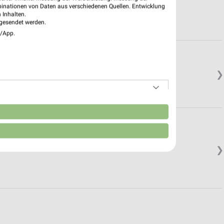
binationen von Daten aus verschiedenen Quellen. Entwicklung
 Inhalten.
gesendet werden.
e/App.
❯
n
❯