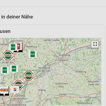
 in deiner Nähe
ausen
⛶