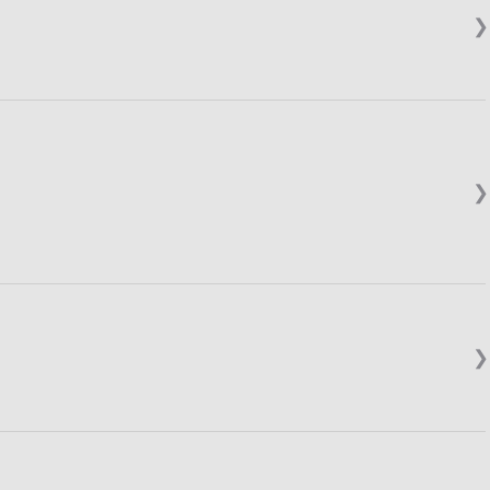
❯
❯
❯