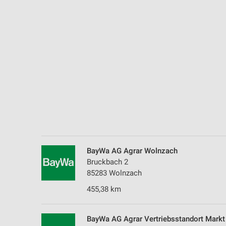
Messung der Performance von Inhalten
Analyse von Zielgruppen durch Statistiken oder Kombinationen 
Quellen
Entwicklung und Verbesserung der Angebote
Verwendung reduzierter Daten zur Auswahl von Inhalten
IAB-Besonderheiten:
Verwendung genauer Standortdaten
Geräte anhand von aktiv angeforderten Informationen identifizie
Nicht-IAB-Verarbeitungszwecke:
BayWa AG Agrar Wolnzach
Bruckbach 2
Notwendig
85283 Wolnzach
Performance
455,38 km
Funktional
BayWa AG Agrar Vertriebsstandort Markt 
Werbung