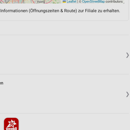
Leaflet
|
©
OpenStreetMap
contributors
 Informationen (Öffnungszeiten & Route) zur Filiale zu erhalten.
❯
en
❯