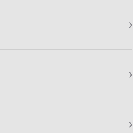
❯
❯
❯