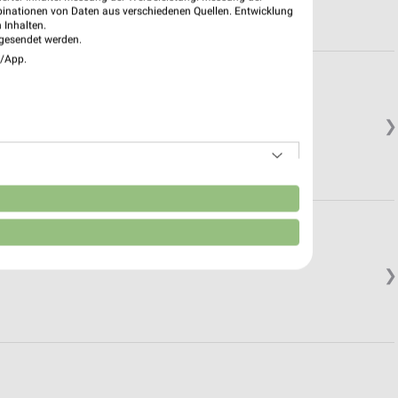
binationen von Daten aus verschiedenen Quellen. Entwicklung
 Inhalten.
gesendet werden.
e/App.
❯
n
❯