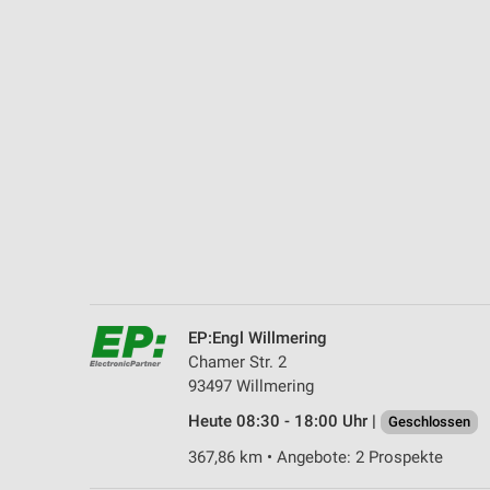
Messung der Performance von Inhalten
Analyse von Zielgruppen durch Statistiken oder Kombinationen 
Quellen
Entwicklung und Verbesserung der Angebote
Verwendung reduzierter Daten zur Auswahl von Inhalten
IAB-Besonderheiten:
Verwendung genauer Standortdaten
Geräte anhand von aktiv angeforderten Informationen identifizie
Nicht-IAB-Verarbeitungszwecke:
EP:Engl Willmering
Notwendig
Chamer Str. 2
93497 Willmering
Performance
Heute 08:30 - 18:00 Uhr |
Geschlossen
Funktional
367,86 km • Angebote: 2 Prospekte
Werbung