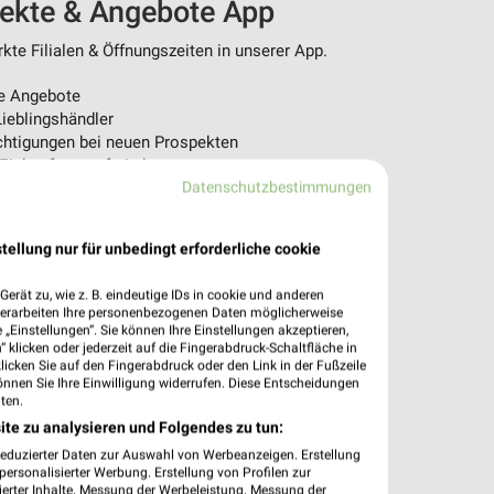
pekte & Angebote App
te Filialen & Öffnungszeiten in unserer App.
e Angebote
ieblingshändler
htigungen bei neuen Prospekten
 Einkauf stressfrei planen
Datenschutzbestimmungen
 App jetzt laden oder QR-Code scannen.
tellung nur für unbedingt erforderliche cookie
erät zu, wie z. B. eindeutige IDs in cookie und anderen
verarbeiten Ihre personenbezogenen Daten möglicherweise
„Einstellungen“. Sie können Ihre Einstellungen akzeptieren,
 klicken oder jederzeit auf die Fingerabdruck-Schaltfläche in
klicken Sie auf den Fingerabdruck oder den Link in der Fußzeile
önnen Sie Ihre Einwilligung widerrufen. Diese Entscheidungen
ten.
ite zu analysieren und Folgendes zu tun:
reduzierter Daten zur Auswahl von Werbeanzeigen. Erstellung
ersonalisierter Werbung. Erstellung von Profilen zur
ierter Inhalte. Messung der Werbeleistung. Messung der