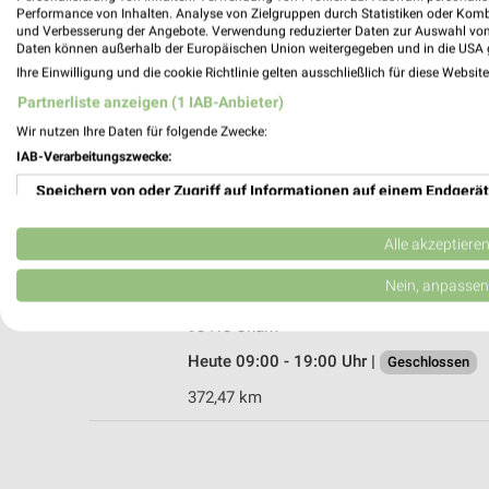
Performance von Inhalten. Analyse von Zielgruppen durch Statistiken oder Kom
und Verbesserung der Angebote. Verwendung reduzierter Daten zur Auswahl von
Daten können außerhalb der Europäischen Union weitergegeben und in die USA 
Ihre Einwilligung und die cookie Richtlinie gelten ausschließlich für diese Websit
EP:Schmeißner Burglengenfeld
Partnerliste anzeigen (1 IAB-Anbieter)
Regensburger Str. 60
Wir nutzen Ihre Daten für folgende Zwecke:
93133 Burglengenfeld
IAB-Verarbeitungszwecke:
Heute 09:00 - 19:00 Uhr |
Geschlossen
Speichern von oder Zugriff auf Informationen auf einem Endgerät
381,49 km • Angebote: 2 Prospekte
Verwendung reduzierter Daten zur Auswahl von Werbeanzeigen
Alle akzeptiere
K+B expert Cham
Erstellung von Profilen für personalisierte Werbung
Nein, anpassen
Rodinger Str. 20
Verwendung von Profilen zur Auswahl personalisierter Werbung
93413 Cham
Heute 09:00 - 19:00 Uhr |
Geschlossen
Erstellung von Profilen zur Personalisierung von Inhalten
372,47 km
Verwendung von Profilen zur Auswahl personalisierter Inhalte
Messung der Werbeleistung