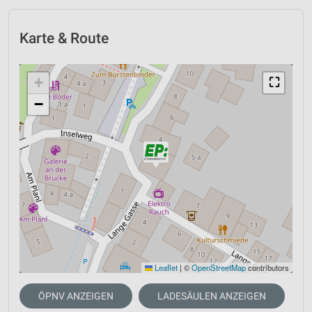
Karte & Route
+
⛶
−
Leaflet
|
©
OpenStreetMap
contributors
ÖPNV ANZEIGEN
LADESÄULEN ANZEIGEN