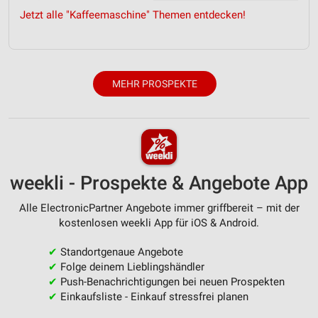
Jetzt alle "Kaffeemaschine" Themen entdecken!
Erstellung von Profilen für personalisierte
Werbung
Verwendung von Profilen zur Auswahl
personalisierter Werbung
MEHR PROSPEKTE
Erstellung von Profilen zur Personalisierung
von Inhalten
Verwendung von Profilen zur Auswahl
personalisierter Inhalte
weekli - Prospekte & Angebote App
Messung der Werbeleistung
Alle ElectronicPartner Angebote immer griffbereit – mit der
Messung der Performance von Inhalten
kostenlosen weekli App für iOS & Android.
Analyse von Zielgruppen durch Statistiken oder
✔
Standortgenaue Angebote
Kombinationen von Daten aus verschiedenen
✔
Folge deinem Lieblingshändler
Quellen
✔
Push-Benachrichtigungen bei neuen Prospekten
✔
Einkaufsliste - Einkauf stressfrei planen
Entwicklung und Verbesserung der Angebote