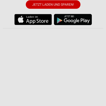
Verwendung reduzierter Daten zur Auswahl von
JETZT LADEN UND SPAREN!
Inhalten
IAB-Besonderheiten:
Verwendung genauer Standortdaten
Geräte anhand von aktiv angeforderten
Informationen identifizieren
Nicht-IAB-Verarbeitungszwecke:
Notwendig
Performance
Funktional
Werbung