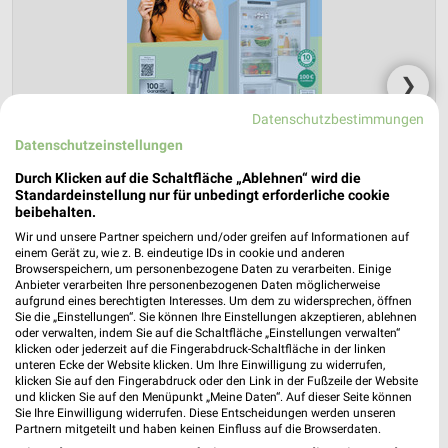
❯
Datenschutzbestimmungen
Datenschutzeinstellungen
Durch Klicken auf die Schaltfläche „Ablehnen“ wird die
Standardeinstellung nur für unbedingt erforderliche cookie
beibehalten.
Wir und unsere Partner speichern und/oder greifen auf Informationen auf
einem Gerät zu, wie z. B. eindeutige IDs in cookie und anderen
Browserspeichern, um personenbezogene Daten zu verarbeiten. Einige
Anbieter verarbeiten Ihre personenbezogenen Daten möglicherweise
ElectronicPartner Prospekt für Kallmünz
aufgrund eines berechtigten Interesses. Um dem zu widersprechen, öffnen
Sie die „Einstellungen“. Sie können Ihre Einstellungen akzeptieren, ablehnen
ab Fr. den 31.07.
oder verwalten, indem Sie auf die Schaltfläche „Einstellungen verwalten“
klicken oder jederzeit auf die Fingerabdruck-Schaltfläche in der linken
Haushaltselektronik 08/2026
unteren Ecke der Website klicken. Um Ihre Einwilligung zu widerrufen,
klicken Sie auf den Fingerabdruck oder den Link in der Fußzeile der Website
Gültig von 31. Jul. bis 15. Aug.
und klicken Sie auf den Menüpunkt „Meine Daten“. Auf dieser Seite können
Sie Ihre Einwilligung widerrufen. Diese Entscheidungen werden unseren
📅
Kalendereintrag erstellen
Partnern mitgeteilt und haben keinen Einfluss auf die Browserdaten.