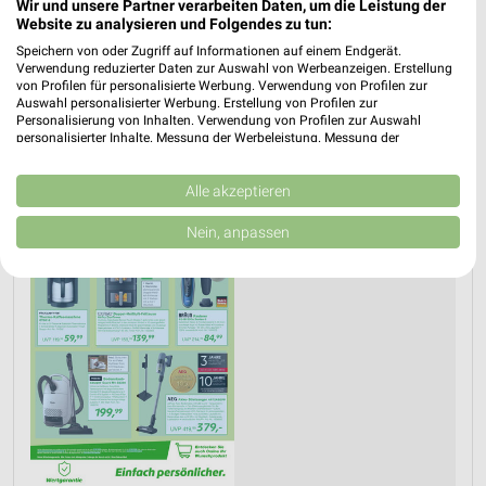
Wir und unsere Partner verarbeiten Daten, um die Leistung der
Website zu analysieren und Folgendes zu tun:
PROSPEKT BLÄTTERN
Speichern von oder Zugriff auf Informationen auf einem Endgerät.
Verwendung reduzierter Daten zur Auswahl von Werbeanzeigen. Erstellung
von Profilen für personalisierte Werbung. Verwendung von Profilen zur
Auswahl personalisierter Werbung. Erstellung von Profilen zur
Personalisierung von Inhalten. Verwendung von Profilen zur Auswahl
WASCHMASCHINEN, TROCKNER & KÜHLSCHRANK
KAFFEEMASCHINE
personalisierter Inhalte. Messung der Werbeleistung. Messung der
Performance von Inhalten. Analyse von Zielgruppen durch Statistiken oder
Kombinationen von Daten aus verschiedenen Quellen. Entwicklung und
Verbesserung der Angebote. Verwendung reduzierter Daten zur Auswahl
Alle akzeptieren
von Inhalten.
Daten können außerhalb der Europäischen Union weitergegeben und in die
Nein, anpassen
USA gesendet werden.
Ihre Einwilligung und die cookie Richtlinie gelten ausschließlich für diese
Website/App.
Partnerliste anzeigen (1 IAB-Anbieter)
Wir nutzen Ihre Daten für folgende Zwecke:
IAB-Verarbeitungszwecke:
Speichern von oder Zugriff auf Informationen
auf einem Endgerät
Verwendung reduzierter Daten zur Auswahl von
Werbeanzeigen