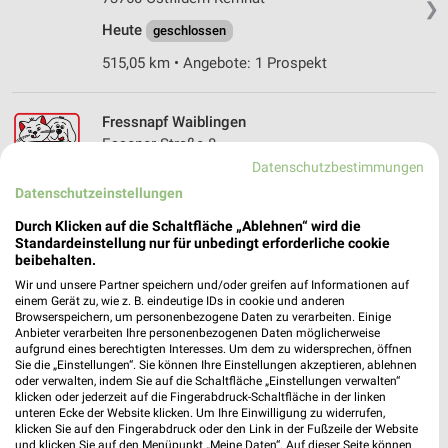
❯
Heute
geschlossen
515,05 km • Angebote: 1 Prospekt
Fressnapf Waiblingen
Essener Straße 8
71332 Waiblingen
Datenschutzbestimmungen
❯
Datenschutzeinstellungen
Heute
geschlossen
Durch Klicken auf die Schaltfläche „Ablehnen“ wird die
503,16 km • Angebote: 1 Prospekt
Standardeinstellung nur für unbedingt erforderliche cookie
beibehalten.
Wir und unsere Partner speichern und/oder greifen auf Informationen auf
DAS FUTTERHAUS Filderstadt-Bernhausen
einem Gerät zu, wie z. B. eindeutige IDs in cookie und anderen
Plieninger Straße 63
Browserspeichern, um personenbezogene Daten zu verarbeiten. Einige
70794 Filderstadt-Bernhausen
Anbieter verarbeiten Ihre personenbezogenen Daten möglicherweise
❯
aufgrund eines berechtigten Interesses. Um dem zu widersprechen, öffnen
Heute
Sie die „Einstellungen“. Sie können Ihre Einstellungen akzeptieren, ablehnen
geschlossen
oder verwalten, indem Sie auf die Schaltfläche „Einstellungen verwalten“
klicken oder jederzeit auf die Fingerabdruck-Schaltfläche in der linken
518,71 km
unteren Ecke der Website klicken. Um Ihre Einwilligung zu widerrufen,
klicken Sie auf den Fingerabdruck oder den Link in der Fußzeile der Website
und klicken Sie auf den Menüpunkt „Meine Daten“. Auf dieser Seite können