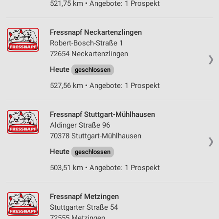
521,75 km • Angebote: 1 Prospekt
Verwendung reduzierter Daten zur Auswahl von
Werbeanzeigen
Fressnapf Neckartenzlingen
Erstellung von Profilen für personalisierte
Robert-Bosch-Straße 1
Werbung
72654 Neckartenzlingen
❯
Heute
Verwendung von Profilen zur Auswahl
geschlossen
personalisierter Werbung
527,56 km • Angebote: 1 Prospekt
Erstellung von Profilen zur Personalisierung
von Inhalten
Fressnapf Stuttgart-Mühlhausen
Aldinger Straße 96
Verwendung von Profilen zur Auswahl
personalisierter Inhalte
70378 Stuttgart-Mühlhausen
❯
Heute
geschlossen
Messung der Werbeleistung
503,51 km • Angebote: 1 Prospekt
Messung der Performance von Inhalten
Analyse von Zielgruppen durch Statistiken oder
Fressnapf Metzingen
Kombinationen von Daten aus verschiedenen
Stuttgarter Straße 54
Quellen
72555 Metzingen