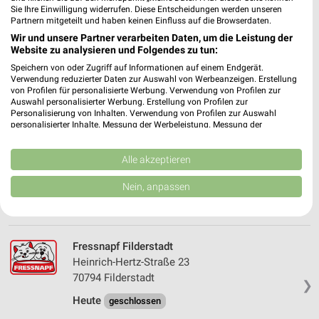
Fressnapf Stuttgart-Wangen
Sie Ihre Einwilligung widerrufen. Diese Entscheidungen werden unseren
Partnern mitgeteilt und haben keinen Einfluss auf die Browserdaten.
Ulmer Straße 199
Wir und unsere Partner verarbeiten Daten, um die Leistung der
70327 Stuttgart
❯
Website zu analysieren und Folgendes zu tun:
Heute
geschlossen
Speichern von oder Zugriff auf Informationen auf einem Endgerät.
Verwendung reduzierter Daten zur Auswahl von Werbeanzeigen. Erstellung
509,20 km • Angebote: 1 Prospekt
von Profilen für personalisierte Werbung. Verwendung von Profilen zur
Auswahl personalisierter Werbung. Erstellung von Profilen zur
Personalisierung von Inhalten. Verwendung von Profilen zur Auswahl
personalisierter Inhalte. Messung der Werbeleistung. Messung der
Fressnapf Winnenden
Performance von Inhalten. Analyse von Zielgruppen durch Statistiken oder
Daimlerstraße 1
Kombinationen von Daten aus verschiedenen Quellen. Entwicklung und
71364 Winnenden
Verbesserung der Angebote. Verwendung reduzierter Daten zur Auswahl
Alle akzeptieren
❯
von Inhalten.
Heute
geschlossen
Daten können außerhalb der Europäischen Union weitergegeben und in die
Nein, anpassen
USA gesendet werden.
494,39 km • Angebote: 1 Prospekt
Ihre Einwilligung und die cookie Richtlinie gelten ausschließlich für diese
Website/App.
Partnerliste anzeigen (1 IAB-Anbieter)
Fressnapf Filderstadt
Wir nutzen Ihre Daten für folgende Zwecke:
Heinrich-Hertz-Straße 23
IAB-Verarbeitungszwecke:
70794 Filderstadt
❯
Speichern von oder Zugriff auf Informationen
Heute
geschlossen
auf einem Endgerät