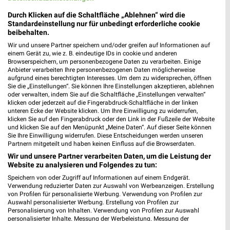
Umgebung
Durch Klicken auf die Schaltfläche „Ablehnen“ wird die
20 Prospekte
Standardeinstellung nur für unbedingt erforderliche cookie
beibehalten.
hagebaumarkt
Lidl
Wir und unsere Partner speichern und/oder greifen auf Informationen auf
einem Gerät zu, wie z. B. eindeutige IDs in cookie und anderen
Browserspeichern, um personenbezogene Daten zu verarbeiten. Einige
Anbieter verarbeiten Ihre personenbezogenen Daten möglicherweise
aufgrund eines berechtigten Interesses. Um dem zu widersprechen, öffnen
Sie die „Einstellungen“. Sie können Ihre Einstellungen akzeptieren, ablehnen
oder verwalten, indem Sie auf die Schaltfläche „Einstellungen verwalten“
klicken oder jederzeit auf die Fingerabdruck-Schaltfläche in der linken
unteren Ecke der Website klicken. Um Ihre Einwilligung zu widerrufen,
klicken Sie auf den Fingerabdruck oder den Link in der Fußzeile der Website
und klicken Sie auf den Menüpunkt „Meine Daten“. Auf dieser Seite können
Sie Ihre Einwilligung widerrufen. Diese Entscheidungen werden unseren
Partnern mitgeteilt und haben keinen Einfluss auf die Browserdaten.
Wir und unsere Partner verarbeiten Daten, um die Leistung der
Website zu analysieren und Folgendes zu tun:
Speichern von oder Zugriff auf Informationen auf einem Endgerät.
Verwendung reduzierter Daten zur Auswahl von Werbeanzeigen. Erstellung
von Profilen für personalisierte Werbung. Verwendung von Profilen zur
25,2 km
5,8 km
Auswahl personalisierter Werbung. Erstellung von Profilen zur
Angebote ab 25.07.
Angebote ab 10.08.
Personalisierung von Inhalten. Verwendung von Profilen zur Auswahl
Gültig bis Sa. 08.08.
Gültig ab Mo. 10.08.
personalisierter Inhalte. Messung der Werbeleistung. Messung der
Performance von Inhalten. Analyse von Zielgruppen durch Statistiken oder