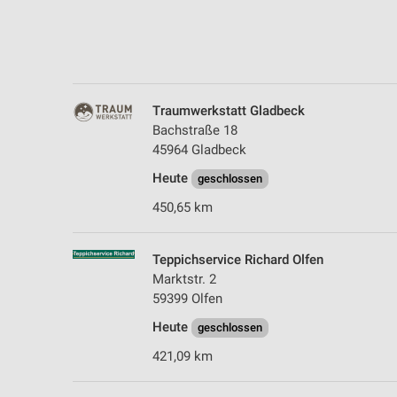
Messung der Performance von Inhalten
Analyse von Zielgruppen durch Statistiken oder Kombinationen 
Quellen
Entwicklung und Verbesserung der Angebote
Traumwerkstatt Gladbeck
Bachstraße 18
Verwendung reduzierter Daten zur Auswahl von Inhalten
45964 Gladbeck
IAB-Besonderheiten:
Heute
geschlossen
Verwendung genauer Standortdaten
450,65 km
Geräte anhand von aktiv angeforderten Informationen identifizie
Teppichservice Richard Olfen
Nicht-IAB-Verarbeitungszwecke:
Marktstr. 2
Notwendig
59399 Olfen
Performance
Heute
geschlossen
421,09 km
Funktional
Werbung