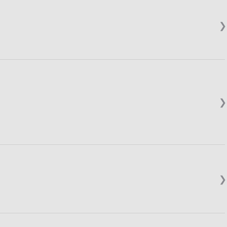
❯
❯
❯