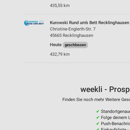
435,55 km
Kurowski Rund um’s Bett Recklinghausen
Christine-Englerth-Str. 7
45665 Recklinghausen
Heute
geschlossen
432,79 km
weekli - Pros
Finden Sie noch mehr Weitere Gesch
✔
Standortgenau
✔
Folge deinem L
✔
Push-Benachric
✔
Einkaufsliste -