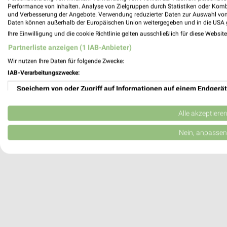
Heute
geschlossen
Performance von Inhalten. Analyse von Zielgruppen durch Statistiken oder Kom
und Verbesserung der Angebote. Verwendung reduzierter Daten zur Auswahl von
424,21 km
Daten können außerhalb der Europäischen Union weitergegeben und in die USA 
Ihre Einwilligung und die cookie Richtlinie gelten ausschließlich für diese Websit
Partnerliste anzeigen (1 IAB-Anbieter)
Ar­ti­fex Me­tall­bau Gel­sen­kir­chen
Wir nutzen Ihre Daten für folgende Zwecke:
Ho­b­a­cke­str. 93
IAB-Verarbeitungszwecke:
45899 Gel­sen­kir­chen
Speichern von oder Zugriff auf Informationen auf einem Endgerät
448,68 km
Verwendung reduzierter Daten zur Auswahl von Werbeanzeigen
Alle akzeptiere
Erstellung von Profilen für personalisierte Werbung
Nein, anpassen
Verwendung von Profilen zur Auswahl personalisierter Werbung
Erstellung von Profilen zur Personalisierung von Inhalten
Verwendung von Profilen zur Auswahl personalisierter Inhalte
Messung der Werbeleistung