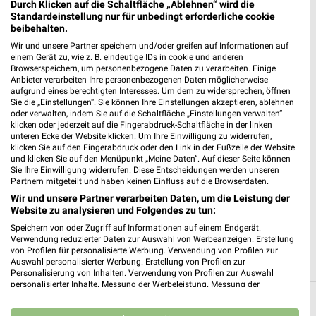
Heute
geschlossen
Durch Klicken auf die Schaltfläche „Ablehnen“ wird die
Standardeinstellung nur für unbedingt erforderliche cookie
440,50 km • Angebote: 1 Prospekt
beibehalten.
Wir und unsere Partner speichern und/oder greifen auf Informationen auf
einem Gerät zu, wie z. B. eindeutige IDs in cookie und anderen
Ernsting's family Recklinghausen
Browserspeichern, um personenbezogene Daten zu verarbeiten. Einige
Anbieter verarbeiten Ihre personenbezogenen Daten möglicherweise
Bochumer Str. 124
aufgrund eines berechtigten Interesses. Um dem zu widersprechen, öffnen
45661 Recklinghausen
❯
Sie die „Einstellungen“. Sie können Ihre Einstellungen akzeptieren, ablehnen
oder verwalten, indem Sie auf die Schaltfläche „Einstellungen verwalten“
Heute
geschlossen
klicken oder jederzeit auf die Fingerabdruck-Schaltfläche in der linken
unteren Ecke der Website klicken. Um Ihre Einwilligung zu widerrufen,
436,24 km
klicken Sie auf den Fingerabdruck oder den Link in der Fußzeile der Website
und klicken Sie auf den Menüpunkt „Meine Daten“. Auf dieser Seite können
Sie Ihre Einwilligung widerrufen. Diese Entscheidungen werden unseren
Partnern mitgeteilt und haben keinen Einfluss auf die Browserdaten.
NKD Recklinghausen
Wir und unsere Partner verarbeiten Daten, um die Leistung der
Bochumer Str. 124 a
Website zu analysieren und Folgendes zu tun:
45661 Recklinghausen
❯
Speichern von oder Zugriff auf Informationen auf einem Endgerät.
Heute
geschlossen
Verwendung reduzierter Daten zur Auswahl von Werbeanzeigen. Erstellung
von Profilen für personalisierte Werbung. Verwendung von Profilen zur
436,24 km • Angebote: 2 Prospekte
Auswahl personalisierter Werbung. Erstellung von Profilen zur
Personalisierung von Inhalten. Verwendung von Profilen zur Auswahl
personalisierter Inhalte. Messung der Werbeleistung. Messung der
Performance von Inhalten. Analyse von Zielgruppen durch Statistiken oder
Kombinationen von Daten aus verschiedenen Quellen. Entwicklung und
Mode & Bekleidung Angebote und Prospekte