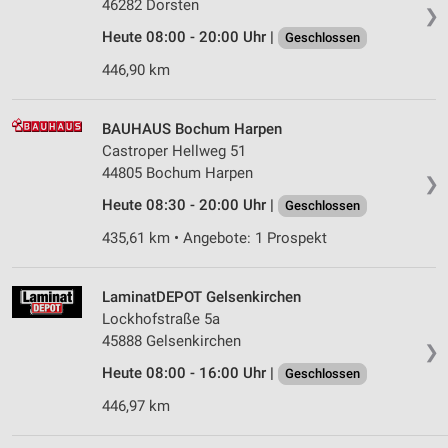
46282 Dorsten
Wir nutzen Ihre Daten für folgende Zwecke:
❯
IAB-Verarbeitungszwecke:
Heute 08:00 - 20:00 Uhr |
Geschlossen
Speichern von oder Zugriff auf Informationen
446,90 km
auf einem Endgerät
Verwendung reduzierter Daten zur Auswahl von
BAUHAUS Bochum Harpen
Werbeanzeigen
Castroper Hellweg 51
44805 Bochum Harpen
❯
Erstellung von Profilen für personalisierte
Werbung
Heute 08:30 - 20:00 Uhr |
Geschlossen
435,61 km • Angebote: 1 Prospekt
Verwendung von Profilen zur Auswahl
personalisierter Werbung
LaminatDEPOT Gelsenkirchen
Erstellung von Profilen zur Personalisierung
von Inhalten
Lockhofstraße 5a
45888 Gelsenkirchen
❯
Verwendung von Profilen zur Auswahl
Heute 08:00 - 16:00 Uhr |
personalisierter Inhalte
Geschlossen
446,97 km
Messung der Werbeleistung