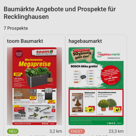
Messung der Performance von Inhalten
Baumärkte Angebote und Prospekte für
Analyse von Zielgruppen durch Statistiken oder
Recklinghausen
Kombinationen von Daten aus verschiedenen
Quellen
7 Prospekte
Entwicklung und Verbesserung der Angebote
toom Baumarkt
hagebaumarkt
Verwendung reduzierter Daten zur Auswahl von
Inhalten
IAB-Besonderheiten:
Verwendung genauer Standortdaten
Geräte anhand von aktiv angeforderten
Informationen identifizieren
Nicht-IAB-Verarbeitungszwecke:
Notwendig
Performance
3,2 km
23,3 km