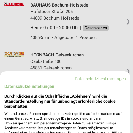
BAUHAUS Bochum-Hofstede
Hofsteder Straße 205
44809 Bochum-Hofstede
❯
Heute 07:00 - 20:00 Uhr |
Geschlossen
438,95 km • Angebote: 1 Prospekt
HORNBACH Gelsenkirchen
Caubstraße 100
45881 Gelsenkirchen
❯
Heute 07:00 - 20:00 Uhr |
Geschlossen
Datenschutzbestimmungen
Datenschutzeinstellungen
446,79 km
Durch Klicken auf die Schaltfläche „Ablehnen“ wird die
Standardeinstellung nur für unbedingt erforderliche cookie
hagebaumarkt Haltern am See
beibehalten.
Krumme Meer 3
Wir und unsere Partner speichern und/oder greifen auf Informationen auf
45721 Haltern am See
einem Gerät zu, wie z. B. eindeutige IDs in cookie und anderen
❯
Browserspeichern, um personenbezogene Daten zu verarbeiten. Einige
Heute 08:00 - 18:00 Uhr |
Geschlossen
Anbieter verarbeiten Ihre personenbezogenen Daten möglicherweise
aufgrund eines berechtigten Interesses. Um dem zu widersprechen, öffnen