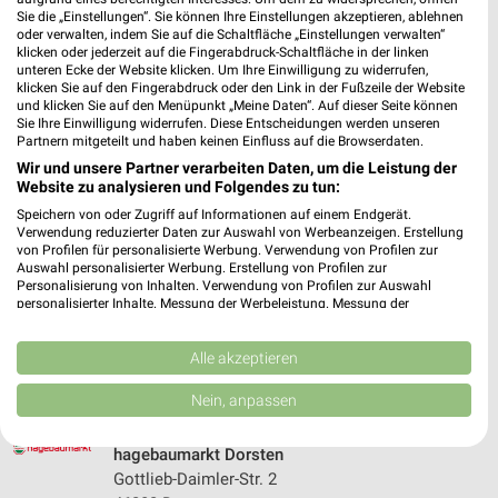
434,54 km
Sie die „Einstellungen“. Sie können Ihre Einstellungen akzeptieren, ablehnen
oder verwalten, indem Sie auf die Schaltfläche „Einstellungen verwalten“
klicken oder jederzeit auf die Fingerabdruck-Schaltfläche in der linken
unteren Ecke der Website klicken. Um Ihre Einwilligung zu widerrufen,
hagebaumarkt Dortmund
klicken Sie auf den Fingerabdruck oder den Link in der Fußzeile der Website
Breisenbachstr. 102
und klicken Sie auf den Menüpunkt „Meine Daten“. Auf dieser Seite können
Sie Ihre Einwilligung widerrufen. Diese Entscheidungen werden unseren
44357 Dortmund
❯
Partnern mitgeteilt und haben keinen Einfluss auf die Browserdaten.
Heute 08:00 - 18:00 Uhr |
Geschlossen
Wir und unsere Partner verarbeiten Daten, um die Leistung der
Website zu analysieren und Folgendes zu tun:
426,24 km
Speichern von oder Zugriff auf Informationen auf einem Endgerät.
Verwendung reduzierter Daten zur Auswahl von Werbeanzeigen. Erstellung
von Profilen für personalisierte Werbung. Verwendung von Profilen zur
hbm Dorsten
Auswahl personalisierter Werbung. Erstellung von Profilen zur
Personalisierung von Inhalten. Verwendung von Profilen zur Auswahl
Gottlieb-Daimler-Straße 2
personalisierter Inhalte. Messung der Werbeleistung. Messung der
46282 Dorsten
Performance von Inhalten. Analyse von Zielgruppen durch Statistiken oder
❯
Kombinationen von Daten aus verschiedenen Quellen. Entwicklung und
Heute 08:00 - 20:00 Uhr |
Geschlossen
Verbesserung der Angebote. Verwendung reduzierter Daten zur Auswahl
Alle akzeptieren
von Inhalten.
446,84 km
Daten können außerhalb der Europäischen Union weitergegeben und in die
Nein, anpassen
USA gesendet werden.
Ihre Einwilligung und die cookie Richtlinie gelten ausschließlich für diese
Website/App.
hagebaumarkt Dorsten
Gottlieb-Daimler-Str. 2
Partnerliste anzeigen (1 IAB-Anbieter)