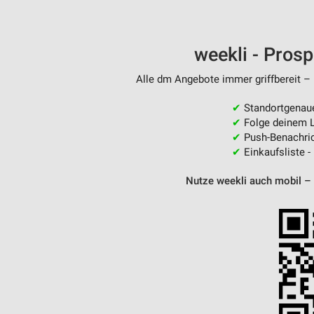
Messung der Performance von Inhalten
Analyse von Zielgruppen durch Statistiken oder Kombinationen 
weekli - Pros
Quellen
Alle dm Angebote immer griffbereit – 
Entwicklung und Verbesserung der Angebote
✔
Standortgenau
Verwendung reduzierter Daten zur Auswahl von Inhalten
✔
Folge deinem L
IAB-Besonderheiten:
✔
Push-Benachric
✔
Einkaufsliste -
Verwendung genauer Standortdaten
Nutze weekli auch mobil –
Geräte anhand von aktiv angeforderten Informationen identifizie
Nicht-IAB-Verarbeitungszwecke:
Notwendig
Performance
Funktional
Werbung