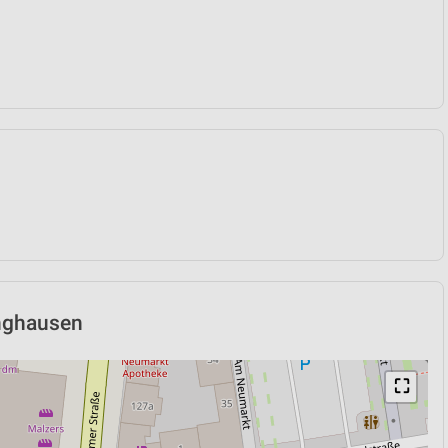
inghausen
⛶