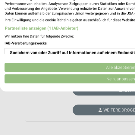
Performance von Inhalten. Analyse von Zielgruppen durch Statistiken oder Kom
und Verbesserung der Angebote. Verwendung reduzierter Daten zur Auswahl von
Daten können außerhalb der Europäischen Union weitergegeben und in die USA 
Ihre Einwilligung und die cookie Richtlinie gelten ausschließlich für diese Websit
Partnerliste anzeigen (1 IAB-Anbieter)
Wir nutzen Ihre Daten für folgende Zwecke:
IAB-Verarbeitungszwecke:
Speichern von oder Zugriff auf Informationen auf einem Endgerät
Verwendung reduzierter Daten zur Auswahl von Werbeanzeigen
Alle akzeptiere
Aktuell kein
Erstellung von Profilen für personalisierte Werbung
Nein, anpassen
Verwendung von Profilen zur Auswahl personalisierter Werbung
ZUR 
Erstellung von Profilen zur Personalisierung von Inhalten
WEITERE DROGE
Verwendung von Profilen zur Auswahl personalisierter Inhalte
Messung der Werbeleistung