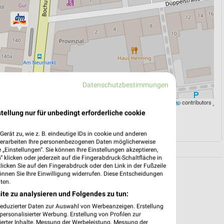
Datenschutzbestimmungen
Leaflet
|
©
OpenStreetMap
contributors
tellung nur für unbedingt erforderliche cookie
N
NAVIGATION MIT GOOGLE/IOS MAPS
erät zu, wie z. B. eindeutige IDs in cookie und anderen
verarbeiten Ihre personenbezogenen Daten möglicherweise
„Einstellungen“. Sie können Ihre Einstellungen akzeptieren,
 klicken oder jederzeit auf die Fingerabdruck-Schaltfläche in
klicken Sie auf den Fingerabdruck oder den Link in der Fußzeile
önnen Sie Ihre Einwilligung widerrufen. Diese Entscheidungen
ten.
ite zu analysieren und Folgendes zu tun:
reduzierter Daten zur Auswahl von Werbeanzeigen. Erstellung
ersonalisierter Werbung. Erstellung von Profilen zur
ierter Inhalte. Messung der Werbeleistung. Messung der