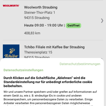
Woolworth Straubing
Steiner-Thor-Platz 1
94315 Straubing
❯
Heute 09:00 - 19:00 Uhr |
Geöffnet
408,83 km
Tchibo Filiale mit Kaffee Bar Straubing
Theresienplatz 15
94315 Straubing
❯
Datenschutzbestimmungen
Heute 09:00 - 18:00 Uhr |
Geöffnet
Datenschutzeinstellungen
408,85 km • Angebote: 4 Prospekte
Durch Klicken auf die Schaltfläche „Ablehnen“ wird die
Standardeinstellung nur für unbedingt erforderliche cookie
beibehalten.
Apollo Straubing
Steinergasse 19
Wir und unsere Partner speichern und/oder greifen auf Informationen auf
einem Gerät zu, wie z. B. eindeutige IDs in cookie und anderen
94315 Straubing
❯
Browserspeichern, um personenbezogene Daten zu verarbeiten. Einige
Anbieter verarbeiten Ihre personenbezogenen Daten möglicherweise
Heute 09:00 - 18:00 Uhr |
Geöffnet