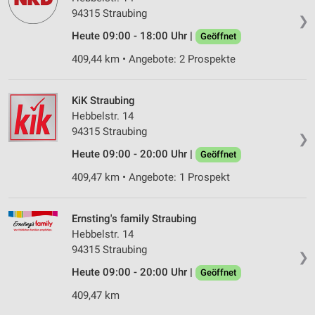
Wir nutzen Ihre Daten für folgende Zwecke:
94315 Straubing
❯
IAB-Verarbeitungszwecke:
Heute 09:00 - 18:00 Uhr |
Geöffnet
Speichern von oder Zugriff auf Informationen
409,44 km • Angebote: 2 Prospekte
auf einem Endgerät
Verwendung reduzierter Daten zur Auswahl von
KiK Straubing
Werbeanzeigen
Hebbelstr. 14
94315 Straubing
Erstellung von Profilen für personalisierte
❯
Werbung
Heute 09:00 - 20:00 Uhr |
Geöffnet
Verwendung von Profilen zur Auswahl
409,47 km • Angebote: 1 Prospekt
personalisierter Werbung
Erstellung von Profilen zur Personalisierung
Ernsting's family Straubing
von Inhalten
Hebbelstr. 14
94315 Straubing
Verwendung von Profilen zur Auswahl
❯
personalisierter Inhalte
Heute 09:00 - 20:00 Uhr |
Geöffnet
Messung der Werbeleistung
409,47 km