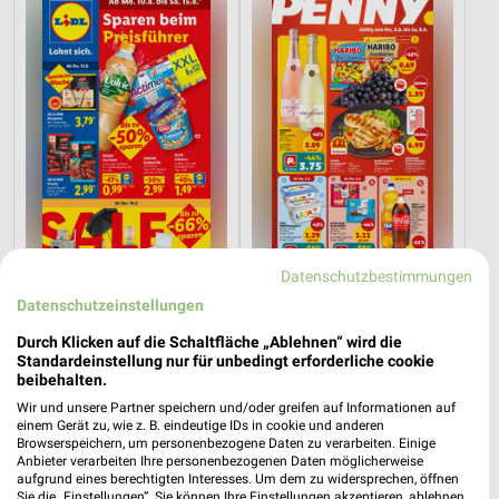
Datenschutzbestimmungen
8,6 km
9,7 km
Datenschutzeinstellungen
Angebote ab 10.08.
Angebote ab 03.08.
Durch Klicken auf die Schaltfläche „Ablehnen“ wird die
Gültig ab Mo. 10.08.
Noch morgen gültig
Standardeinstellung nur für unbedingt erforderliche cookie
beibehalten.
toom Baumarkt
XXXLutz
Wir und unsere Partner speichern und/oder greifen auf Informationen auf
einem Gerät zu, wie z. B. eindeutige IDs in cookie und anderen
Browserspeichern, um personenbezogene Daten zu verarbeiten. Einige
Anbieter verarbeiten Ihre personenbezogenen Daten möglicherweise
aufgrund eines berechtigten Interesses. Um dem zu widersprechen, öffnen
Sie die „Einstellungen“. Sie können Ihre Einstellungen akzeptieren, ablehnen