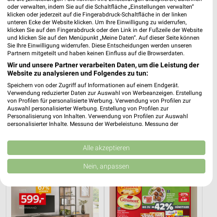
oder verwalten, indem Sie auf die Schaltfläche „Einstellungen verwalten“
klicken oder jederzeit auf die Fingerabdruck-Schaltfläche in der linken
unteren Ecke der Website klicken. Um Ihre Einwilligung zu widerrufen,
klicken Sie auf den Fingerabdruck oder den Link in der Fußzeile der Website
und klicken Sie auf den Menüpunkt „Meine Daten“. Auf dieser Seite können
Sie Ihre Einwilligung widerrufen. Diese Entscheidungen werden unseren
Partnern mitgeteilt und haben keinen Einfluss auf die Browserdaten.
Wir und unsere Partner verarbeiten Daten, um die Leistung der
Website zu analysieren und Folgendes zu tun:
Speichern von oder Zugriff auf Informationen auf einem Endgerät.
Verwendung reduzierter Daten zur Auswahl von Werbeanzeigen. Erstellung
12,1 km
43,4 km
von Profilen für personalisierte Werbung. Verwendung von Profilen zur
Angebote ab 01.08.
Dieter Knoll
Auswahl personalisierter Werbung. Erstellung von Profilen zur
Personalisierung von Inhalten. Verwendung von Profilen zur Auswahl
Noch heute gültig
Gültig bis Fr. 14.08.
personalisierter Inhalte. Messung der Werbeleistung. Messung der
Performance von Inhalten. Analyse von Zielgruppen durch Statistiken oder
XXXLutz
Kaufland
Kombinationen von Daten aus verschiedenen Quellen. Entwicklung und
Verbesserung der Angebote. Verwendung reduzierter Daten zur Auswahl
Alle akzeptieren
von Inhalten.
Daten können außerhalb der Europäischen Union weitergegeben und in die
Nein, anpassen
USA gesendet werden.
Ihre Einwilligung und die cookie Richtlinie gelten ausschließlich für diese
Website/App.
Partnerliste anzeigen (1 IAB-Anbieter)
Wir nutzen Ihre Daten für folgende Zwecke: