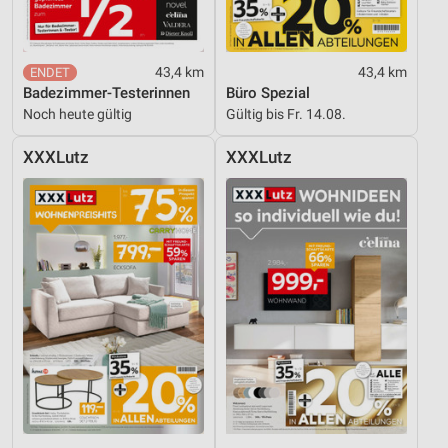
Analyse von Zielgruppen durch Statistiken oder
Kombinationen von Daten aus verschiedenen
Quellen
43,4 km
43,4 km
Badezimmer-Testerinnen
Büro Spezial
Entwicklung und Verbesserung der Angebote
Noch heute gültig
Gültig bis Fr. 14.08.
Verwendung reduzierter Daten zur Auswahl von
XXXLutz
XXXLutz
Inhalten
IAB-Besonderheiten:
Verwendung genauer Standortdaten
Geräte anhand von aktiv angeforderten
Informationen identifizieren
Nicht-IAB-Verarbeitungszwecke:
Notwendig
Performance
Funktional