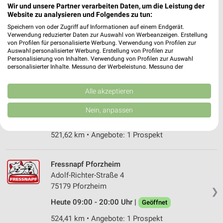
Wir und unsere Partner verarbeiten Daten, um die Leistung der
Güterhallenstraße 13
Website zu analysieren und Folgendes zu tun:
77855 Achern
❯
Speichern von oder Zugriff auf Informationen auf einem Endgerät.
Heute 09:00 - 18:00 Uhr |
Verwendung reduzierter Daten zur Auswahl von Werbeanzeigen. Erstellung
Geöffnet
von Profilen für personalisierte Werbung. Verwendung von Profilen zur
573,84 km • Angebote: 1 Prospekt
Auswahl personalisierter Werbung. Erstellung von Profilen zur
Personalisierung von Inhalten. Verwendung von Profilen zur Auswahl
personalisierter Inhalte. Messung der Werbeleistung. Messung der
Performance von Inhalten. Analyse von Zielgruppen durch Statistiken oder
ZOO & Co. Pfinztal Pfinztal-Söllingen
Kombinationen von Daten aus verschiedenen Quellen. Entwicklung und
Verbesserung der Angebote. Verwendung reduzierter Daten zur Auswahl
Alle akzeptieren
Hammerwerkstr. 3
von Inhalten.
76327 Pfinztal-Söllingen
❯
Daten können außerhalb der Europäischen Union weitergegeben und in die
Nein, anpassen
USA gesendet werden.
Heute 09:00 - 18:00 Uhr |
Geöffnet
Ihre Einwilligung und die cookie Richtlinie gelten ausschließlich für diese
Website/App.
521,62 km • Angebote: 1 Prospekt
Partnerliste anzeigen (1 IAB-Anbieter)
Wir nutzen Ihre Daten für folgende Zwecke:
Fressnapf Pforzheim
IAB-Verarbeitungszwecke:
Adolf-Richter-Straße 4
75179 Pforzheim
Speichern von oder Zugriff auf Informationen
❯
auf einem Endgerät
Heute 09:00 - 20:00 Uhr |
Geöffnet
Verwendung reduzierter Daten zur Auswahl von
524,41 km • Angebote: 1 Prospekt