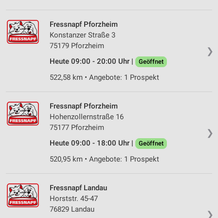
Werbeanzeigen
Erstellung von Profilen für personalisierte
Fressnapf Pforzheim
Werbung
Konstanzer Straße 3
75179 Pforzheim
Verwendung von Profilen zur Auswahl
❯
personalisierter Werbung
Heute 09:00 - 20:00 Uhr |
Geöffnet
522,58 km • Angebote: 1 Prospekt
Erstellung von Profilen zur Personalisierung
von Inhalten
Verwendung von Profilen zur Auswahl
Fressnapf Pforzheim
personalisierter Inhalte
Hohenzollernstraße 16
75177 Pforzheim
❯
Messung der Werbeleistung
Heute 09:00 - 18:00 Uhr |
Geöffnet
Messung der Performance von Inhalten
520,95 km • Angebote: 1 Prospekt
Analyse von Zielgruppen durch Statistiken oder
Kombinationen von Daten aus verschiedenen
Fressnapf Landau
Quellen
Horststr. 45-47
76829 Landau
Entwicklung und Verbesserung der Angebote
❯