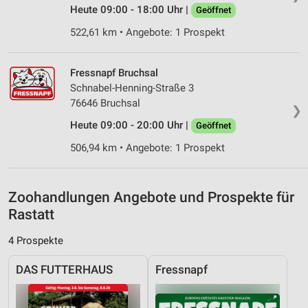
Heute 09:00 - 18:00 Uhr |
Geöffnet
Verwendung reduzierter Daten zur Auswahl von
Inhalten
522,61 km • Angebote: 1 Prospekt
IAB-Besonderheiten:
Fressnapf Bruchsal
Verwendung genauer Standortdaten
Schnabel-Henning-Straße 3
Geräte anhand von aktiv angeforderten
76646 Bruchsal
❯
Informationen identifizieren
Heute 09:00 - 20:00 Uhr |
Geöffnet
Nicht-IAB-Verarbeitungszwecke:
506,94 km • Angebote: 1 Prospekt
Notwendig
Performance
Zoohandlungen Angebote und Prospekte für
Rastatt
Funktional
4 Prospekte
Werbung
DAS FUTTERHAUS
Fressnapf