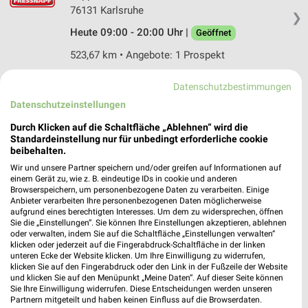
76131 Karlsruhe
❯
Heute 09:00 - 20:00 Uhr |
Geöffnet
523,67 km • Angebote: 1 Prospekt
Datenschutzbestimmungen
Kölle Zoo Karlsruhe
Datenschutzeinstellungen
Durlacher Allee 111
76137 Karlsruhe
Durch Klicken auf die Schaltfläche „Ablehnen“ wird die
❯
Standardeinstellung nur für unbedingt erforderliche cookie
Heute 09:00 - 20:00 Uhr |
Geöffnet
beibehalten.
Wir und unsere Partner speichern und/oder greifen auf Informationen auf
523,46 km
einem Gerät zu, wie z. B. eindeutige IDs in cookie und anderen
Browserspeichern, um personenbezogene Daten zu verarbeiten. Einige
Anbieter verarbeiten Ihre personenbezogenen Daten möglicherweise
Fressnapf Karlsruhe
aufgrund eines berechtigten Interesses. Um dem zu widersprechen, öffnen
Sie die „Einstellungen“. Sie können Ihre Einstellungen akzeptieren, ablehnen
Durlacher Allee 111
oder verwalten, indem Sie auf die Schaltfläche „Einstellungen verwalten“
❯
76137 Karlsruhe
klicken oder jederzeit auf die Fingerabdruck-Schaltfläche in der linken
unteren Ecke der Website klicken. Um Ihre Einwilligung zu widerrufen,
523,46 km • Angebote: 1 Prospekt
klicken Sie auf den Fingerabdruck oder den Link in der Fußzeile der Website
und klicken Sie auf den Menüpunkt „Meine Daten“. Auf dieser Seite können
Sie Ihre Einwilligung widerrufen. Diese Entscheidungen werden unseren
Partnern mitgeteilt und haben keinen Einfluss auf die Browserdaten.
Fressnapf Achern