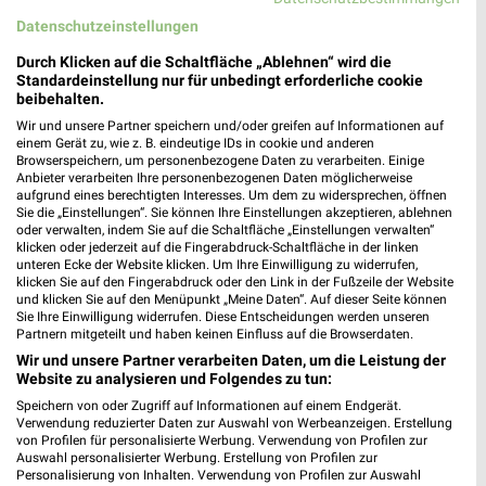
Breslauer Str. 1a
Datenschutzeinstellungen
66121 Saarbrücken
❯
Durch Klicken auf die Schaltfläche „Ablehnen“ wird die
Heute 09:00 - 20:00 Uhr |
Geöffnet
Standardeinstellung nur für unbedingt erforderliche cookie
beibehalten.
577,09 km
Wir und unsere Partner speichern und/oder greifen auf Informationen auf
einem Gerät zu, wie z. B. eindeutige IDs in cookie und anderen
Browserspeichern, um personenbezogene Daten zu verarbeiten. Einige
Rossmann Neunkirchen
Anbieter verarbeiten Ihre personenbezogenen Daten möglicherweise
Untere Bliesstr. 66
aufgrund eines berechtigten Interesses. Um dem zu widersprechen, öffnen
Sie die „Einstellungen“. Sie können Ihre Einstellungen akzeptieren, ablehnen
66539 Neunkirchen
❯
oder verwalten, indem Sie auf die Schaltfläche „Einstellungen verwalten“
klicken oder jederzeit auf die Fingerabdruck-Schaltfläche in der linken
Heute 08:00 - 20:00 Uhr |
Geöffnet
unteren Ecke der Website klicken. Um Ihre Einwilligung zu widerrufen,
klicken Sie auf den Fingerabdruck oder den Link in der Fußzeile der Website
558,10 km • Angebote: 3 Prospekte
und klicken Sie auf den Menüpunkt „Meine Daten“. Auf dieser Seite können
Sie Ihre Einwilligung widerrufen. Diese Entscheidungen werden unseren
Partnern mitgeteilt und haben keinen Einfluss auf die Browserdaten.
Rossmann Lebach
Wir und unsere Partner verarbeiten Daten, um die Leistung der
Poststr. 26
Website zu analysieren und Folgendes zu tun:
66822 Lebach
Speichern von oder Zugriff auf Informationen auf einem Endgerät.
❯
Verwendung reduzierter Daten zur Auswahl von Werbeanzeigen. Erstellung
Heute 08:30 - 20:00 Uhr |
Geöffnet
von Profilen für personalisierte Werbung. Verwendung von Profilen zur
Auswahl personalisierter Werbung. Erstellung von Profilen zur
571,33 km • Angebote: 3 Prospekte
Personalisierung von Inhalten. Verwendung von Profilen zur Auswahl