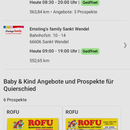
Heute 08:30 - 20:00 Uhr |
Geöffnet
Erstellung von Profilen zur Personalisierung
563,84 km • Angebote: 3 Prospekte
von Inhalten
Verwendung von Profilen zur Auswahl
Ernsting's family Sankt Wendel
personalisierter Inhalte
Bahnhofstr. 10 - 14
66606 Sankt Wendel
Messung der Werbeleistung
❯
Heute 09:00 - 19:00 Uhr |
Geöffnet
Messung der Performance von Inhalten
552,65 km
Analyse von Zielgruppen durch Statistiken oder
Kombinationen von Daten aus verschiedenen
Quellen
Baby & Kind Angebote und Prospekte für
Quierschied
Entwicklung und Verbesserung der Angebote
6 Prospekte
Verwendung reduzierter Daten zur Auswahl von
Inhalten
ROFU
ROFU
IAB-Besonderheiten:
Verwendung genauer Standortdaten