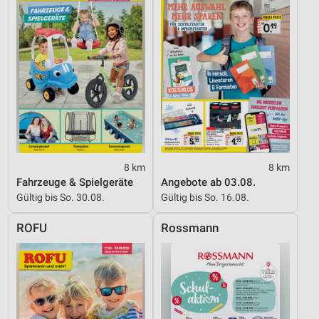
Geräte anhand von aktiv angeforderten
Informationen identifizieren
Nicht-IAB-Verarbeitungszwecke:
Notwendig
Performance
Funktional
Werbung
8 km
8 km
Fahrzeuge & Spielgeräte
Angebote ab 03.08.
Gültig bis So. 30.08.
Gültig bis So. 16.08.
ROFU
Rossmann