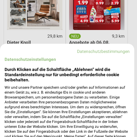
29,8 km
9,3 km
Dieter Knoll
Angebote ab 06.08.
Gültig bis Fr. 14.08.
Gültig bis Mi. 12.08.
Datenschutzbestimmungen
Datenschutzeinstellungen
REWE
EDEKA
Durch Klicken auf die Schaltfläche „Ablehnen“ wird die
Standardeinstellung nur für unbedingt erforderliche cookie
beibehalten.
Wir und unsere Partner speichern und/oder greifen auf Informationen auf
einem Gerät zu, wie z. B. eindeutige IDs in cookie und anderen
Browserspeichern, um personenbezogene Daten zu verarbeiten. Einige
Anbieter verarbeiten Ihre personenbezogenen Daten möglicherweise
aufgrund eines berechtigten Interesses. Um dem zu widersprechen, öffnen
Sie die „Einstellungen“. Sie können Ihre Einstellungen akzeptieren, ablehnen
oder verwalten, indem Sie auf die Schaltfläche „Einstellungen verwalten“
klicken oder jederzeit auf die Fingerabdruck-Schaltfläche in der linken
unteren Ecke der Website klicken. Um Ihre Einwilligung zu widerrufen,
klicken Sie auf den Fingerabdruck oder den Link in der Fußzeile der Website
und klicken Sie auf den Menüpunkt „Meine Daten“. Auf dieser Seite können