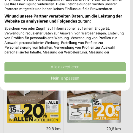
Sie Ihre Einwilligung widerrufen. Diese Entscheidungen werden unseren
Partnern mitgeteilt und haben keinen Einfluss auf die Browserdaten.
9,3 km
4,9 km
Wir und unsere Partner verarbeiten Daten, um die Leistung der
Website zu analysieren und Folgendes zu tun:
Angebote ab 03.08.
Angebote ab 03.08.
Gültig bis Sa. 08.08.
Gültig bis Sa. 08.08.
Speichern von oder Zugriff auf Informationen auf einem Endgerät.
Verwendung reduzierter Daten zur Auswahl von Werbeanzeigen. Erstellung
von Profilen für personalisierte Werbung. Verwendung von Profilen zur
XXXLutz
XXXLutz
Auswahl personalisierter Werbung. Erstellung von Profilen zur
Personalisierung von Inhalten. Verwendung von Profilen zur Auswahl
personalisierter Inhalte. Messung der Werbeleistung. Messung der
Performance von Inhalten. Analyse von Zielgruppen durch Statistiken oder
Kombinationen von Daten aus verschiedenen Quellen. Entwicklung und
Verbesserung der Angebote. Verwendung reduzierter Daten zur Auswahl
Alle akzeptieren
von Inhalten.
Daten können außerhalb der Europäischen Union weitergegeben und in die
Nein, anpassen
USA gesendet werden.
Ihre Einwilligung und die cookie Richtlinie gelten ausschließlich für diese
Website/App.
Partnerliste anzeigen (1 IAB-Anbieter)
Wir nutzen Ihre Daten für folgende Zwecke:
IAB-Verarbeitungszwecke:
Speichern von oder Zugriff auf Informationen
29,8 km
29,8 km
auf einem Endgerät