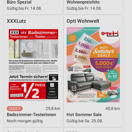
Büro Spezial
Wohnenpreishits
Verwendung reduzierter Daten zur Auswahl von
Gültig bis Fr. 14.08.
Gültig bis Fr. 14.08.
Werbeanzeigen
XXXLutz
Opti Wohnwelt
Erstellung von Profilen für personalisierte
Werbung
Verwendung von Profilen zur Auswahl
personalisierter Werbung
Erstellung von Profilen zur Personalisierung
von Inhalten
Verwendung von Profilen zur Auswahl
personalisierter Inhalte
Messung der Werbeleistung
Messung der Performance von Inhalten
29,8 km
40,8 km
Badezimmer-Testerinnen
Hot Sommer Sale
Analyse von Zielgruppen durch Statistiken oder
Noch morgen gültig
Gültig bis Sa. 29.08.
Kombinationen von Daten aus verschiedenen
Quellen