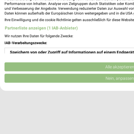
Performance von Inhalten. Analyse von Zielgruppen durch Statistiken oder Kom
und Verbesserung der Angebote. Verwendung reduzierter Daten zur Auswahl von
Daten können außerhalb der Europäischen Union weitergegeben und in die USA 
Ihre Einwilligung und die cookie Richtlinie gelten ausschließlich für diese Websit
KissSalis Therme - Kannewischer Collect
Partnerliste anzeigen (1 IAB-Anbieter)
Heiligenfelder Allee 16
Wir nutzen Ihre Daten für folgende Zwecke:
97688 Bad Kissingen
IAB-Verarbeitungszwecke:
Heute 09:00 - 21:00 Uhr |
Geöffnet
Speichern von oder Zugriff auf Informationen auf einem Endgerät
347,85 km
Verwendung reduzierter Daten zur Auswahl von Werbeanzeigen
Alle akzeptiere
Erstellung von Profilen für personalisierte Werbung
Nein, anpassen
Verwendung von Profilen zur Auswahl personalisierter Werbung
Erstellung von Profilen zur Personalisierung von Inhalten
Verwendung von Profilen zur Auswahl personalisierter Inhalte
Messung der Werbeleistung