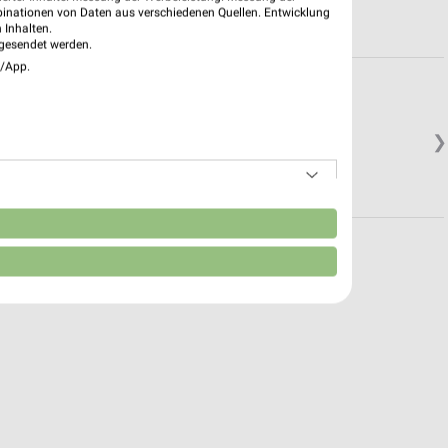
binationen von Daten aus verschiedenen Quellen. Entwicklung
 Inhalten.
gesendet werden.
e/App.
ion Bad Kissingen
❯
n