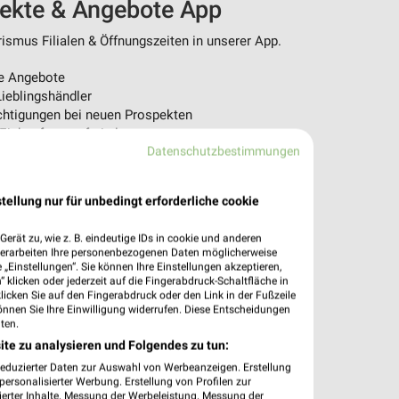
pekte & Angebote App
ismus Filialen & Öffnungszeiten in unserer App.
e Angebote
ieblingshändler
htigungen bei neuen Prospekten
 Einkauf stressfrei planen
Datenschutzbestimmungen
 App jetzt laden oder QR-Code scannen.
tellung nur für unbedingt erforderliche cookie
erät zu, wie z. B. eindeutige IDs in cookie und anderen
verarbeiten Ihre personenbezogenen Daten möglicherweise
„Einstellungen“. Sie können Ihre Einstellungen akzeptieren,
 klicken oder jederzeit auf die Fingerabdruck-Schaltfläche in
klicken Sie auf den Fingerabdruck oder den Link in der Fußzeile
önnen Sie Ihre Einwilligung widerrufen. Diese Entscheidungen
ten.
ite zu analysieren und Folgendes zu tun:
reduzierter Daten zur Auswahl von Werbeanzeigen. Erstellung
ersonalisierter Werbung. Erstellung von Profilen zur
ierter Inhalte. Messung der Werbeleistung. Messung der