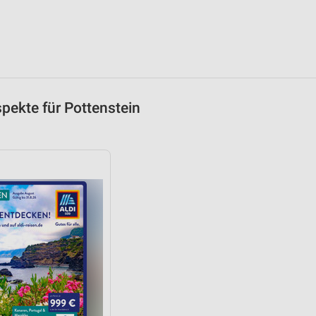
von Daten aus verschiedenen
pekte für Pottenstein
ren