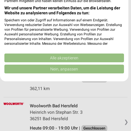
Partnern mitgeteilt und haben keinen Einfluss auf die Browserdaten.
Ernsting's family Meiningen
Wir und unsere Partner verarbeiten Daten, um die Leistung der
Website zu analysieren und Folgendes zu tun:
Georgstraße 13
98617 Meiningen
Speichern von oder Zugriff auf Informationen auf einem Endgerät.
❯
Verwendung reduzierter Daten zur Auswahl von Werbeanzeigen. Erstellung
Heute 09:00 - 19:00 Uhr |
von Profilen für personalisierte Werbung. Verwendung von Profilen zur
Geschlossen
Auswahl personalisierter Werbung. Erstellung von Profilen zur
Personalisierung von Inhalten. Verwendung von Profilen zur Auswahl
299,52 km
personalisierter Inhalte. Messung der Werbeleistung. Messung der
Performance von Inhalten. Analyse von Zielgruppen durch Statistiken oder
Kombinationen von Daten aus verschiedenen Quellen. Entwicklung und
Ernsting's family Hammelburg
Verbesserung der Angebote. Verwendung reduzierter Daten zur Auswahl
Alle akzeptieren
von Inhalten.
Am Marktplatz 3
Daten können außerhalb der Europäischen Union weitergegeben und in die
Nein, anpassen
97762 Hammelburg
❯
USA gesendet werden.
Ihre Einwilligung und die cookie Richtlinie gelten ausschließlich für diese
Heute 09:00 - 18:00 Uhr |
Geschlossen
Website/App.
362,11 km
Partnerliste anzeigen (1 IAB-Anbieter)
Wir nutzen Ihre Daten für folgende Zwecke:
IAB-Verarbeitungszwecke:
Woolworth Bad Hersfeld
Heinrich von Stephan Str. 3
Speichern von oder Zugriff auf Informationen
36251 Bad Hersfeld
auf einem Endgerät
❯
Heute 09:00 - 19:00 Uhr |
Geschlossen