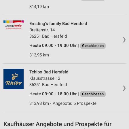
Verwendung reduzierter Daten zur Auswahl von
Werbeanzeigen
314,19 km
Erstellung von Profilen für personalisierte
Werbung
Ernsting's family Bad Hersfeld
Breitenstr. 14
Verwendung von Profilen zur Auswahl
36251 Bad Hersfeld
personalisierter Werbung
❯
Heute 09:00 - 19:00 Uhr |
Geschlossen
Erstellung von Profilen zur Personalisierung
313,95 km
von Inhalten
Verwendung von Profilen zur Auswahl
personalisierter Inhalte
Tchibo Bad Hersfeld
Klausstrasse 12
Messung der Werbeleistung
36251 Bad Hersfeld
❯
Heute 09:00 - 18:00 Uhr |
Geschlossen
Messung der Performance von Inhalten
313,98 km • Angebote: 5 Prospekte
Analyse von Zielgruppen durch Statistiken oder
Kombinationen von Daten aus verschiedenen
Quellen
Kaufhäuser Angebote und Prospekte für
Entwicklung und Verbesserung der Angebote