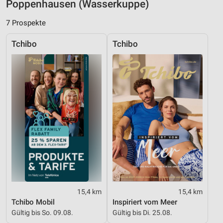
Poppenhausen (Wasserkuppe)
Verwendung reduzierter Daten zur Auswahl von
7 Prospekte
Inhalten
Tchibo
Tchibo
IAB-Besonderheiten:
Verwendung genauer Standortdaten
Geräte anhand von aktiv angeforderten
Informationen identifizieren
Nicht-IAB-Verarbeitungszwecke:
Notwendig
Performance
Funktional
Werbung
15,4 km
15,4 km
Tchibo Mobil
Inspiriert vom Meer
Gültig bis So. 09.08.
Gültig bis Di. 25.08.