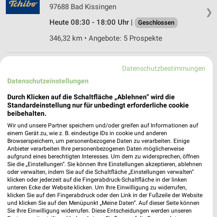
97688 Bad Kissingen
❯
Heute 08:30 - 18:00 Uhr |
Geschlossen
346,32 km • Angebote: 5 Prospekte
Ernsting's family Bad Kissingen
Datenschutzbestimmungen
Ludwigstraße 9
Datenschutzeinstellungen
97688 Bad Kissingen
❯
Durch Klicken auf die Schaltfläche „Ablehnen“ wird die
Heute 09:00 - 18:30 Uhr |
Geschlossen
Standardeinstellung nur für unbedingt erforderliche cookie
beibehalten.
346,34 km
Wir und unsere Partner speichern und/oder greifen auf Informationen auf
einem Gerät zu, wie z. B. eindeutige IDs in cookie und anderen
Browserspeichern, um personenbezogene Daten zu verarbeiten. Einige
Ernsting's family Lauterbach
Anbieter verarbeiten Ihre personenbezogenen Daten möglicherweise
aufgrund eines berechtigten Interesses. Um dem zu widersprechen, öffnen
Am Wörth 63
Sie die „Einstellungen“. Sie können Ihre Einstellungen akzeptieren, ablehnen
36341 Lauterbach
oder verwalten, indem Sie auf die Schaltfläche „Einstellungen verwalten“
❯
klicken oder jederzeit auf die Fingerabdruck-Schaltfläche in der linken
Heute 08:30 - 19:00 Uhr |
Geschlossen
unteren Ecke der Website klicken. Um Ihre Einwilligung zu widerrufen,
klicken Sie auf den Fingerabdruck oder den Link in der Fußzeile der Website
347,53 km
und klicken Sie auf den Menüpunkt „Meine Daten“. Auf dieser Seite können
Sie Ihre Einwilligung widerrufen. Diese Entscheidungen werden unseren