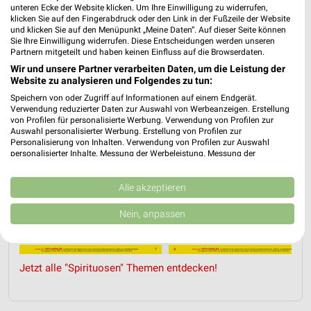
unteren Ecke der Website klicken. Um Ihre Einwilligung zu widerrufen,
klicken Sie auf den Fingerabdruck oder den Link in der Fußzeile der Website
N
SPIRITUOSEN
GETRÄNKE
GRILLEN
AKTIONEN, RABATTE & 
und klicken Sie auf den Menüpunkt „Meine Daten“. Auf dieser Seite können
Sie Ihre Einwilligung widerrufen. Diese Entscheidungen werden unseren
Partnern mitgeteilt und haben keinen Einfluss auf die Browserdaten.
Wir und unsere Partner verarbeiten Daten, um die Leistung der
Website zu analysieren und Folgendes zu tun:
Speichern von oder Zugriff auf Informationen auf einem Endgerät.
Verwendung reduzierter Daten zur Auswahl von Werbeanzeigen. Erstellung
von Profilen für personalisierte Werbung. Verwendung von Profilen zur
Auswahl personalisierter Werbung. Erstellung von Profilen zur
Personalisierung von Inhalten. Verwendung von Profilen zur Auswahl
personalisierter Inhalte. Messung der Werbeleistung. Messung der
Performance von Inhalten. Analyse von Zielgruppen durch Statistiken oder
Kombinationen von Daten aus verschiedenen Quellen. Entwicklung und
Verbesserung der Angebote. Verwendung reduzierter Daten zur Auswahl
Alle akzeptieren
von Inhalten.
Daten können außerhalb der Europäischen Union weitergegeben und in die
Nein, anpassen
USA gesendet werden.
Ihre Einwilligung und die cookie Richtlinie gelten ausschließlich für diese
Website/App.
Partnerliste anzeigen (1 IAB-Anbieter)
Jetzt alle "Spirituosen" Themen entdecken!
Wir nutzen Ihre Daten für folgende Zwecke:
IAB-Verarbeitungszwecke: