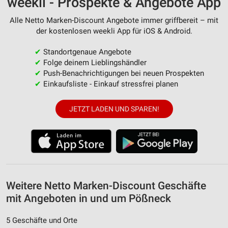
weekli - Prospekte & Angebote App
Kombinationen von Daten aus verschiedenen
Quellen
Alle Netto Marken-Discount Angebote immer griffbereit – mit
der kostenlosen weekli App für iOS & Android.
Entwicklung und Verbesserung der Angebote
✔
Standortgenaue Angebote
Verwendung reduzierter Daten zur Auswahl von
✔
Folge deinem Lieblingshändler
Inhalten
✔
Push-Benachrichtigungen bei neuen Prospekten
IAB-Besonderheiten:
✔
Einkaufsliste - Einkauf stressfrei planen
Verwendung genauer Standortdaten
JETZT LADEN UND SPAREN!
Geräte anhand von aktiv angeforderten
Informationen identifizieren
Nicht-IAB-Verarbeitungszwecke:
Notwendig
Performance
Weitere Netto Marken-Discount Geschäfte
mit Angeboten in und um Pößneck
Funktional
5 Geschäfte und Orte
Werbung