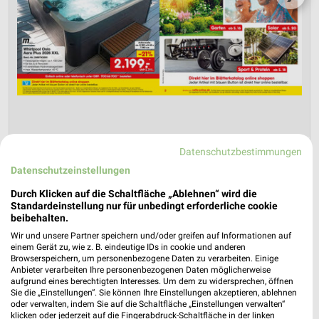
Datenschutzbestimmungen
Netto Marken-Discount Prospekt für
Datenschutzeinstellungen
Pößneck ab Do. den 30.07.
Durch Klicken auf die Schaltfläche „Ablehnen“ wird die
Online-Angebote August 2026
Standardeinstellung nur für unbedingt erforderliche cookie
Gültig von 30. Jul. bis 31. Aug.
beibehalten.
Wir und unsere Partner speichern und/oder greifen auf Informationen auf
📅
Kalendereintrag erstellen
einem Gerät zu, wie z. B. eindeutige IDs in cookie und anderen
Browserspeichern, um personenbezogene Daten zu verarbeiten. Einige
Anbieter verarbeiten Ihre personenbezogenen Daten möglicherweise
PROSPEKT BLÄTTERN
aufgrund eines berechtigten Interesses. Um dem zu widersprechen, öffnen
Sie die „Einstellungen“. Sie können Ihre Einstellungen akzeptieren, ablehnen
oder verwalten, indem Sie auf die Schaltfläche „Einstellungen verwalten“
klicken oder jederzeit auf die Fingerabdruck-Schaltfläche in der linken