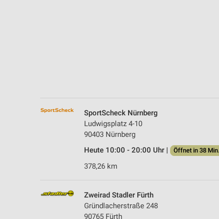
Messung der Performance von Inhalten
Analyse von Zielgruppen durch Statistiken oder Kombinationen 
Quellen
Entwicklung und Verbesserung der Angebote
Verwendung reduzierter Daten zur Auswahl von Inhalten
IAB-Besonderheiten:
Verwendung genauer Standortdaten
SportScheck Nürnberg
Ludwigsplatz 4-10
Geräte anhand von aktiv angeforderten Informationen identifizie
90403 Nürnberg
Nicht-IAB-Verarbeitungszwecke:
Heute 10:00 - 20:00 Uhr |
Öffnet in 38 Min
Notwendig
378,26 km
Performance
Zweirad Stadler Fürth
Funktional
Gründlacherstraße 248
90765 Fürth
Werbung