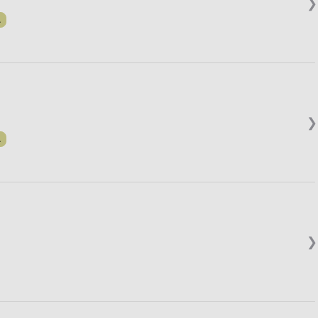
❯
.
❯
.
❯