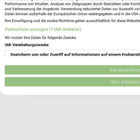
Radhaus Hensel & Koller Bayreuth
Performance von Inhalten. Analyse von Zielgruppen durch Statistiken oder Kom
und Verbesserung der Angebote. Verwendung reduzierter Daten zur Auswahl von
Friedrich-von-Schiller-Straße 5
Daten können außerhalb der Europäischen Union weitergegeben und in die USA 
95444 Bayreuth
Ihre Einwilligung und die cookie Richtlinie gelten ausschließlich für diese Websit
Heute 10:00 - 14:00 Uhr |
Öffnet in 38 Min
Partnerliste anzeigen (1 IAB-Anbieter)
312,82 km
Wir nutzen Ihre Daten für folgende Zwecke:
IAB-Verarbeitungszwecke:
Speichern von oder Zugriff auf Informationen auf einem Endgerät
Schöffel-LOWA Store Nürnberg
Krebsgasse 8
Verwendung reduzierter Daten zur Auswahl von Werbeanzeigen
90402 Nürnberg
Alle akzeptiere
Heute 10:00 - 19:00 Uhr |
Öffnet in 38 Min
Erstellung von Profilen für personalisierte Werbung
Nein, anpassen
378,31 km
Verwendung von Profilen zur Auswahl personalisierter Werbung
Erstellung von Profilen zur Personalisierung von Inhalten
Verwendung von Profilen zur Auswahl personalisierter Inhalte
Messung der Werbeleistung