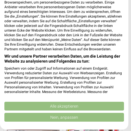
Browserspeichern, um personenbezogene Daten zu verarbeiten. Einige
Anbieter verarbeiten Ihre personenbezogenen Daten möglicherweise
aufgrund eines berechtigten Interesses. Um dem zu widersprechen, öffnen
Sie die „Einstellungen“. Sie können Ihre Einstellungen akzeptieren, ablehnen
oder verwalten, indem Sie auf die Schaltfläche „Einstellungen verwalten“
klicken oder jederzeit auf die Fingerabdruck-Schaltfläche in der linken
unteren Ecke der Website klicken. Um Ihre Einwilligung zu widerrufen,
klicken Sie auf den Fingerabdruck oder den Link in der Fußzeile der Website
und klicken Sie auf den Menüpunkt „Meine Daten“. Auf dieser Seite können
Sie Ihre Einwilligung widerrufen. Diese Entscheidungen werden unseren
Partnern mitgeteilt und haben keinen Einfluss auf die Browserdaten.
Wir und unsere Partner verarbeiten Daten, um die Leistung der
Website zu analysieren und Folgendes zu tun:
Speichern von oder Zugriff auf Informationen auf einem Endgerät.
Verwendung reduzierter Daten zur Auswahl von Werbeanzeigen. Erstellung
von Profilen für personalisierte Werbung. Verwendung von Profilen zur
36,4 km
36,4 km
Auswahl personalisierter Werbung. Erstellung von Profilen zur
Bis zu 62% in diesem prospekt
Wohnen-Preishits
Personalisierung von Inhalten. Verwendung von Profilen zur Auswahl
personalisierter Inhalte. Messung der Werbeleistung. Messung der
Noch morgen gültig
Gültig bis Fr. 14.08.
Performance von Inhalten. Analyse von Zielgruppen durch Statistiken oder
Kombinationen von Daten aus verschiedenen Quellen. Entwicklung und
XXXLutz
NORMA
Verbesserung der Angebote. Verwendung reduzierter Daten zur Auswahl
Alle akzeptieren
von Inhalten.
Daten können außerhalb der Europäischen Union weitergegeben und in die
Nein, anpassen
USA gesendet werden.
Ihre Einwilligung und die cookie Richtlinie gelten ausschließlich für diese
Website/App.