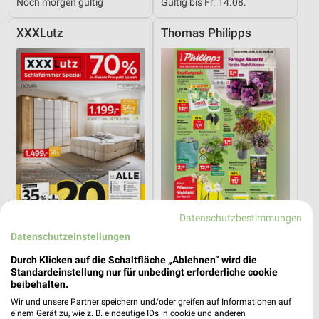
Noch morgen gültig
Gültig bis Fr. 14.08.
XXXLutz
Thomas Philipps
Datenschutzbestimmungen
Datenschutzeinstellungen
36,4 km
38,2 km
Schlafzimmer Spezial
Angebote ab 03.08.
Durch Klicken auf die Schaltfläche „Ablehnen“ wird die
Standardeinstellung nur für unbedingt erforderliche cookie
Noch morgen gültig
Gültig bis Sa. 08.08.
beibehalten.
Wir und unsere Partner speichern und/oder greifen auf Informationen auf
XXXLutz
XXXLutz
einem Gerät zu, wie z. B. eindeutige IDs in cookie und anderen