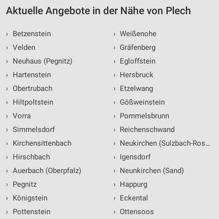
Aktuelle Angebote in der Nähe von Plech
›
Betzenstein
›
Weißenohe
›
Velden
›
Gräfenberg
›
Neuhaus (Pegnitz)
›
Egloffstein
›
Hartenstein
›
Hersbruck
›
Obertrubach
›
Etzelwang
›
Hiltpoltstein
›
Gößweinstein
›
Vorra
›
Pommelsbrunn
›
Simmelsdorf
›
Reichenschwand
›
Kirchensittenbach
›
Neukirchen (Sulzbach-Rosenbe
›
Hirschbach
›
Igensdorf
›
Auerbach (Oberpfalz)
›
Neunkirchen (Sand)
›
Pegnitz
›
Happurg
›
Königstein
›
Eckental
›
Pottenstein
›
Ottensoos