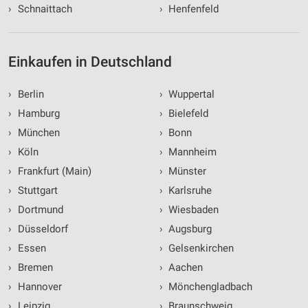
›
Schnaittach
›
Henfenfeld
Einkaufen in Deutschland
›
Berlin
›
Wuppertal
›
Hamburg
›
Bielefeld
›
München
›
Bonn
›
Köln
›
Mannheim
›
Frankfurt (Main)
›
Münster
›
Stuttgart
›
Karlsruhe
›
Dortmund
›
Wiesbaden
›
Düsseldorf
›
Augsburg
›
Essen
›
Gelsenkirchen
›
Bremen
›
Aachen
›
Hannover
›
Mönchengladbach
›
Leipzig
›
Braunschweig