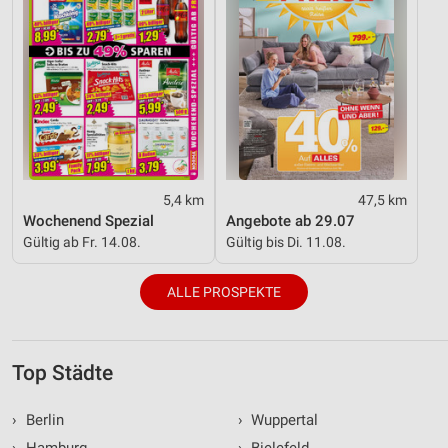
5,4 km
47,5 km
Wochenend Spezial
Angebote ab 29.07
Gültig ab Fr. 14.08.
Gültig bis Di. 11.08.
ALLE PROSPEKTE
Top Städte
›
Berlin
›
Wuppertal
›
Hamburg
›
Bielefeld