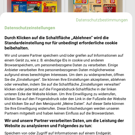
Datenschutzbestimmungen
Datenschutzeinstellungen
3,7 km
5,2 km
Angebote ab 17.08.
Angebote ab 10.08.
Durch Klicken auf die Schaltfläche „Ablehnen“ wird die
Gültig ab Mo. 17.08.
Gültig ab Mo. 10.08.
Standardeinstellung nur für unbedingt erforderliche cookie
beibehalten.
Kaufland
PENNY
Wir und unsere Partner speichern und/oder greifen auf Informationen auf
einem Gerät zu, wie z. B. eindeutige IDs in cookie und anderen
Browserspeichern, um personenbezogene Daten zu verarbeiten. Einige
Anbieter verarbeiten Ihre personenbezogenen Daten möglicherweise
aufgrund eines berechtigten Interesses. Um dem zu widersprechen, öffnen
Sie die „Einstellungen“. Sie können Ihre Einstellungen akzeptieren, ablehnen
oder verwalten, indem Sie auf die Schaltfläche „Einstellungen verwalten“
klicken oder jederzeit auf die Fingerabdruck-Schaltfläche in der linken
unteren Ecke der Website klicken. Um Ihre Einwilligung zu widerrufen,
klicken Sie auf den Fingerabdruck oder den Link in der Fußzeile der Website
und klicken Sie auf den Menüpunkt „Meine Daten“. Auf dieser Seite können
Sie Ihre Einwilligung widerrufen. Diese Entscheidungen werden unseren
Partnern mitgeteilt und haben keinen Einfluss auf die Browserdaten.
Wir und unsere Partner verarbeiten Daten, um die Leistung der
Website zu analysieren und Folgendes zu tun:
Speichern von oder Zugriff auf Informationen auf einem Endgerät.