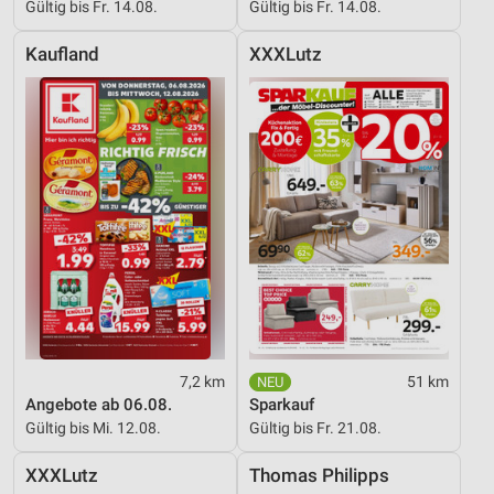
Werbung
Gültig bis Fr. 14.08.
Gültig bis Fr. 14.08.
Verwendung von Profilen zur Auswahl
Kaufland
XXXLutz
personalisierter Werbung
Erstellung von Profilen zur Personalisierung
von Inhalten
Verwendung von Profilen zur Auswahl
personalisierter Inhalte
Messung der Werbeleistung
Messung der Performance von Inhalten
Analyse von Zielgruppen durch Statistiken oder
Kombinationen von Daten aus verschiedenen
Quellen
7,2 km
51 km
Angebote ab 06.08.
Sparkauf
Entwicklung und Verbesserung der Angebote
Gültig bis Mi. 12.08.
Gültig bis Fr. 21.08.
Verwendung reduzierter Daten zur Auswahl von
XXXLutz
Thomas Philipps
Inhalten