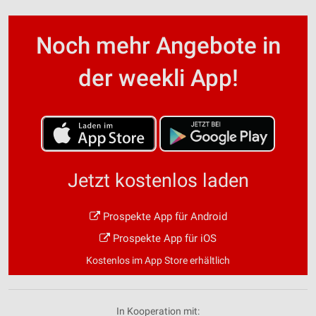
Noch mehr Angebote in
der weekli App!
Jetzt kostenlos laden
Prospekte App für Android
Prospekte App für iOS
Kostenlos im App Store erhältlich
In Kooperation mit: