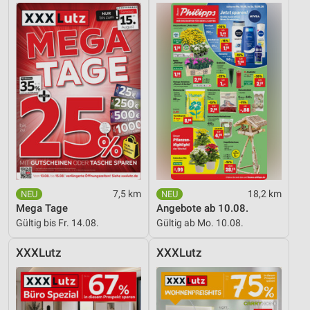
IAB-Besonderheiten:
Verwendung genauer Standortdaten
Geräte anhand von aktiv angeforderten
Informationen identifizieren
Nicht-IAB-Verarbeitungszwecke:
Notwendig
Performance
Funktional
7,5 km
18,2 km
Werbung
Mega Tage
Angebote ab 10.08.
Gültig bis Fr. 14.08.
Gültig ab Mo. 10.08.
XXXLutz
XXXLutz