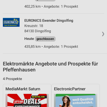
Messung der Performance von Inhalten
402,25 km • Angebote: 1 Prospekt
Analyse von Zielgruppen durch Statistiken oder
Kombinationen von Daten aus verschiedenen
EURONICS Ewender Dingolfing
Quellen
Kreuzstr. 18
Entwicklung und Verbesserung der Angebote
84130 Dingolfing
❯
Heute
geschlossen
Verwendung reduzierter Daten zur Auswahl von
Inhalten
435,85 km • Angebote: 1 Prospekt
IAB-Besonderheiten:
Verwendung genauer Standortdaten
Elektromärkte Angebote und Prospekte für
Pfeffenhausen
Geräte anhand von aktiv angeforderten
Informationen identifizieren
4 Prospekte
Nicht-IAB-Verarbeitungszwecke:
MediaMarkt Saturn
ElectronicPartner
Notwendig
Performance