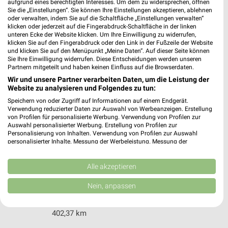
aufgrund eines berechtigten Interesses. Um dem zu widersprechen, öffnen
84137 Vilsbiburg
Sie die „Einstellungen“. Sie können Ihre Einstellungen akzeptieren, ablehnen
❯
oder verwalten, indem Sie auf die Schaltfläche „Einstellungen verwalten“
Heute
geschlossen
klicken oder jederzeit auf die Fingerabdruck-Schaltfläche in der linken
unteren Ecke der Website klicken. Um Ihre Einwilligung zu widerrufen,
458,64 km • Angebote: 1 Prospekt
klicken Sie auf den Fingerabdruck oder den Link in der Fußzeile der Website
und klicken Sie auf den Menüpunkt „Meine Daten“. Auf dieser Seite können
Sie Ihre Einwilligung widerrufen. Diese Entscheidungen werden unseren
Partnern mitgeteilt und haben keinen Einfluss auf die Browserdaten.
MediaMarkt Saturn Ingolstadt
Wir und unsere Partner verarbeiten Daten, um die Leistung der
Eriagstr. 28
Website zu analysieren und Folgendes zu tun:
85053 Ingolstadt
❯
Speichern von oder Zugriff auf Informationen auf einem Endgerät.
Verwendung reduzierter Daten zur Auswahl von Werbeanzeigen. Erstellung
Heute
geschlossen
von Profilen für personalisierte Werbung. Verwendung von Profilen zur
Auswahl personalisierter Werbung. Erstellung von Profilen zur
440,91 km • Angebote: 1 Prospekt
Personalisierung von Inhalten. Verwendung von Profilen zur Auswahl
personalisierter Inhalte. Messung der Werbeleistung. Messung der
Performance von Inhalten. Analyse von Zielgruppen durch Statistiken oder
Conrad Electronic Regensburg
Kombinationen von Daten aus verschiedenen Quellen. Entwicklung und
Verbesserung der Angebote. Verwendung reduzierter Daten zur Auswahl
Alle akzeptieren
Langobardenstraße 2
von Inhalten.
93053 Regensburg
Daten können außerhalb der Europäischen Union weitergegeben und in die
❯
Nein, anpassen
USA gesendet werden.
Heute
geschlossen
Ihre Einwilligung und die cookie Richtlinie gelten ausschließlich für diese
Website/App.
402,37 km
Partnerliste anzeigen (1 IAB-Anbieter)