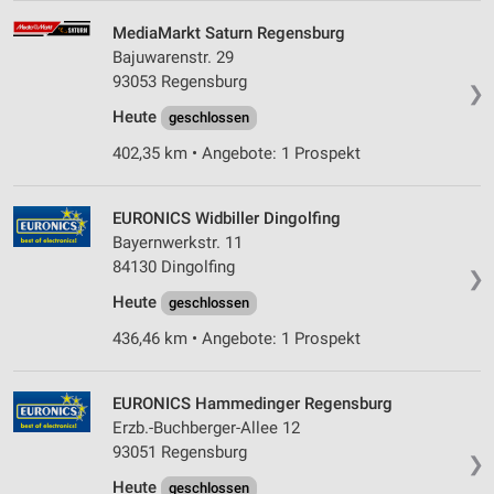
Wir nutzen Ihre Daten für folgende Zwecke:
MediaMarkt Saturn Regensburg
IAB-Verarbeitungszwecke:
Bajuwarenstr. 29
Speichern von oder Zugriff auf Informationen
93053 Regensburg
❯
auf einem Endgerät
Heute
geschlossen
Verwendung reduzierter Daten zur Auswahl von
402,35 km • Angebote: 1 Prospekt
Werbeanzeigen
Erstellung von Profilen für personalisierte
EURONICS Widbiller Dingolfing
Werbung
Bayernwerkstr. 11
84130 Dingolfing
Verwendung von Profilen zur Auswahl
❯
personalisierter Werbung
Heute
geschlossen
Erstellung von Profilen zur Personalisierung
436,46 km • Angebote: 1 Prospekt
von Inhalten
Verwendung von Profilen zur Auswahl
EURONICS Hammedinger Regensburg
personalisierter Inhalte
Erzb.-Buchberger-Allee 12
93051 Regensburg
❯
Messung der Werbeleistung
Heute
geschlossen