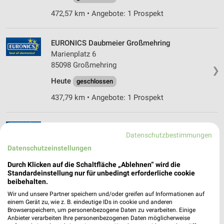
472,57 km • Angebote: 1 Prospekt
EURONICS Daubmeier Großmehring
Marienplatz 6
85098 Großmehring
❯
Heute
geschlossen
437,79 km • Angebote: 1 Prospekt
EURONICS Lössner Freising
Datenschutzbestimmungen
Bahnhofstr. 3
Datenschutzeinstellungen
85354 Freising
❯
Durch Klicken auf die Schaltfläche „Ablehnen“ wird die
Heute
geschlossen
Standardeinstellung nur für unbedingt erforderliche cookie
473,03 km • Angebote: 1 Prospekt
beibehalten.
Wir und unsere Partner speichern und/oder greifen auf Informationen auf
einem Gerät zu, wie z. B. eindeutige IDs in cookie und anderen
Browserspeichern, um personenbezogene Daten zu verarbeiten. Einige
EURONICS Der Hammer! Vilsbiburg
Anbieter verarbeiten Ihre personenbezogenen Daten möglicherweise
Stadtplatz 2