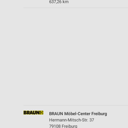
637,26 km
Messung der Performance von Inhalten
Analyse von Zielgruppen durch Statistiken oder Kombinationen 
Quellen
Entwicklung und Verbesserung der Angebote
Verwendung reduzierter Daten zur Auswahl von Inhalten
IAB-Besonderheiten:
Verwendung genauer Standortdaten
Geräte anhand von aktiv angeforderten Informationen identifizie
Nicht-IAB-Verarbeitungszwecke:
Notwendig
Performance
BRAUN Möbel-Center Freiburg
Funktional
Hermann-Mitsch-Str. 37
79108 Freiburg
Werbung