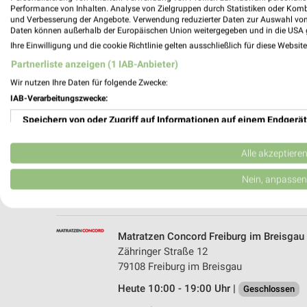
Performance von Inhalten. Analyse von Zielgruppen durch Statistiken oder Kom
und Verbesserung der Angebote. Verwendung reduzierter Daten zur Auswahl von
Daten können außerhalb der Europäischen Union weitergegeben und in die USA 
Ihre Einwilligung und die cookie Richtlinie gelten ausschließlich für diese Websit
Partnerliste anzeigen (1 IAB-Anbieter)
Wir nutzen Ihre Daten für folgende Zwecke:
IAB-Verarbeitungszwecke:
Speichern von oder Zugriff auf Informationen auf einem Endgerät
XXXLutz Freiburg
Hermann-Mitsch-Str. 15
Verwendung reduzierter Daten zur Auswahl von Werbeanzeigen
79108 Freiburg
Alle akzeptiere
Heute 10:00 - 19:00 Uhr |
Geschlossen
Erstellung von Profilen für personalisierte Werbung
Nein, anpassen
637,28 km • Angebote: 14 Prospekte
Verwendung von Profilen zur Auswahl personalisierter Werbung
Erstellung von Profilen zur Personalisierung von Inhalten
Matratzen Concord Freiburg im Breisgau
Zähringer Straße 12
Verwendung von Profilen zur Auswahl personalisierter Inhalte
79108 Freiburg im Breisgau
Heute 10:00 - 19:00 Uhr |
Messung der Werbeleistung
Geschlossen