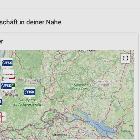
chäft in deiner Nähe
r
⛶