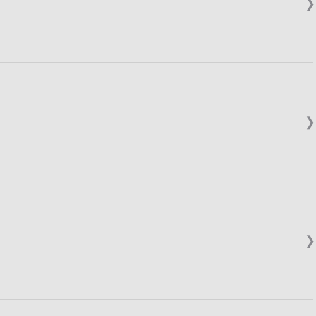
❯
❯
❯