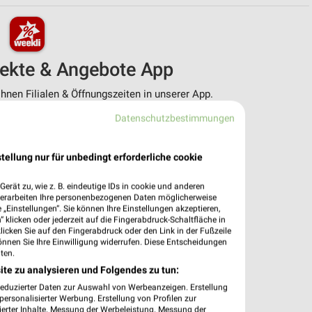
pekte & Angebote App
nen Filialen & Öffnungszeiten in unserer App.
Datenschutzbestimmungen
e Angebote
ieblingshändler
htigungen bei neuen Prospekten
tellung nur für unbedingt erforderliche cookie
 Einkauf stressfrei planen
erät zu, wie z. B. eindeutige IDs in cookie und anderen
 App jetzt laden oder QR-Code scannen.
verarbeiten Ihre personenbezogenen Daten möglicherweise
„Einstellungen“. Sie können Ihre Einstellungen akzeptieren,
 klicken oder jederzeit auf die Fingerabdruck-Schaltfläche in
klicken Sie auf den Fingerabdruck oder den Link in der Fußzeile
önnen Sie Ihre Einwilligung widerrufen. Diese Entscheidungen
ten.
ite zu analysieren und Folgendes zu tun:
reduzierter Daten zur Auswahl von Werbeanzeigen. Erstellung
ersonalisierter Werbung. Erstellung von Profilen zur
ierter Inhalte. Messung der Werbeleistung. Messung der