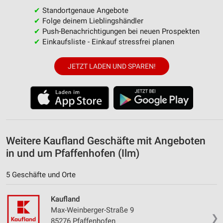
✔
Standortgenaue Angebote
Messung der Werbeleistung
✔
Folge deinem Lieblingshändler
✔
Push-Benachrichtigungen bei neuen Prospekten
Messung der Performance von Inhalten
✔
Einkaufsliste - Einkauf stressfrei planen
Analyse von Zielgruppen durch Statistiken oder
Kombinationen von Daten aus verschiedenen
JETZT LADEN UND SPAREN!
Quellen
Entwicklung und Verbesserung der Angebote
Verwendung reduzierter Daten zur Auswahl von
Inhalten
IAB-Besonderheiten:
Weitere Kaufland Geschäfte mit Angeboten
in und um Pfaffenhofen (Ilm)
Verwendung genauer Standortdaten
Geräte anhand von aktiv angeforderten
5 Geschäfte und Orte
Informationen identifizieren
Kaufland
Nicht-IAB-Verarbeitungszwecke:
Max-Weinberger-Straße 9
Notwendig
❯
85276 Pfaffenhofen