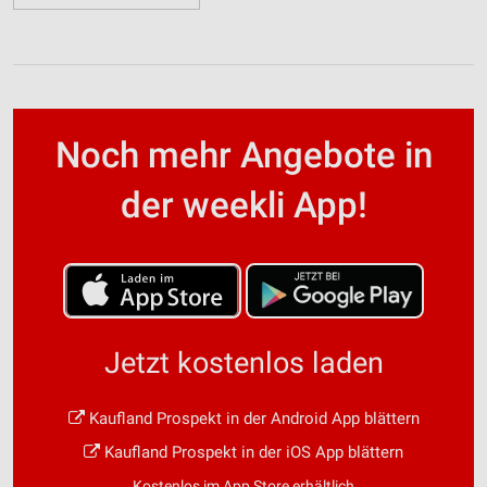
Noch mehr Angebote in
der weekli App!
Jetzt kostenlos laden
Kaufland Prospekt in der Android App blättern
Kaufland Prospekt in der iOS App blättern
Kostenlos im App Store erhältlich