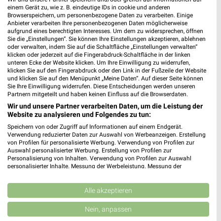
einem Gerät zu, wie z. B. eindeutige IDs in cookie und anderen
Browserspeichern, um personenbezogene Daten zu verarbeiten. Einige
Anbieter verarbeiten Ihre personenbezogenen Daten möglicherweise
MEHR PROSPEKTE
aufgrund eines berechtigten Interesses. Um dem zu widersprechen, öffnen
Sie die „Einstellungen“. Sie können Ihre Einstellungen akzeptieren, ablehnen
oder verwalten, indem Sie auf die Schaltfläche „Einstellungen verwalten“
klicken oder jederzeit auf die Fingerabdruck-Schaltfläche in der linken
weekli Magazin
unteren Ecke der Website klicken. Um Ihre Einwilligung zu widerrufen,
klicken Sie auf den Fingerabdruck oder den Link in der Fußzeile der Website
und klicken Sie auf den Menüpunkt „Meine Daten“. Auf dieser Seite können
Sie Ihre Einwilligung widerrufen. Diese Entscheidungen werden unseren
Partnern mitgeteilt und haben keinen Einfluss auf die Browserdaten.
Wir und unsere Partner verarbeiten Daten, um die Leistung der
Website zu analysieren und Folgendes zu tun:
Speichern von oder Zugriff auf Informationen auf einem Endgerät.
Verwendung reduzierter Daten zur Auswahl von Werbeanzeigen. Erstellung
von Profilen für personalisierte Werbung. Verwendung von Profilen zur
Auswahl personalisierter Werbung. Erstellung von Profilen zur
Personalisierung von Inhalten. Verwendung von Profilen zur Auswahl
Genieße den Sommer mit Kaufland!
Kaufland Card wird zu Kaufland Card XTRA!
personalisierter Inhalte. Messung der Werbeleistung. Messung der
09.07.2026
06.02.2026
Performance von Inhalten. Analyse von Zielgruppen durch Statistiken oder
Kombinationen von Daten aus verschiedenen Quellen. Entwicklung und
Verbesserung der Angebote. Verwendung reduzierter Daten zur Auswahl
Alle akzeptieren
von Inhalten.
Daten können außerhalb der Europäischen Union weitergegeben und in die
Nein, anpassen
USA gesendet werden.