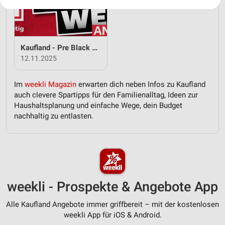
Ihre Einwilligung und die cookie Richtlinie gelten ausschließlich für diese
Website/App.
Partnerliste anzeigen (1 IAB-Anbieter)
Wir nutzen Ihre Daten für folgende Zwecke:
Kaufland - Pre Black Week Angebote
IAB-Verarbeitungszwecke:
12.11.2025
Speichern von oder Zugriff auf Informationen
auf einem Endgerät
Im
weekli Magazin
erwarten dich neben Infos zu Kaufland
Verwendung reduzierter Daten zur Auswahl von
auch clevere Spartipps für den Familienalltag, Ideen zur
Werbeanzeigen
Haushaltsplanung und einfache Wege, dein Budget
nachhaltig zu entlasten.
Erstellung von Profilen für personalisierte
Werbung
Verwendung von Profilen zur Auswahl
personalisierter Werbung
Erstellung von Profilen zur Personalisierung
weekli - Prospekte & Angebote App
von Inhalten
Alle Kaufland Angebote immer griffbereit – mit der kostenlosen
Verwendung von Profilen zur Auswahl
weekli App für iOS & Android.
personalisierter Inhalte