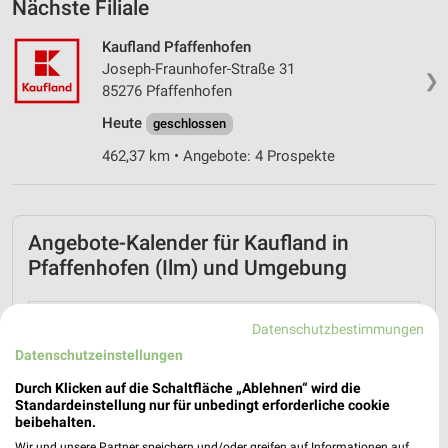
Nächste Filiale
Kaufland Pfaffenhofen
Joseph-Fraunhofer-Straße 31
❯
85276 Pfaffenhofen
Heute
geschlossen
462,37 km • Angebote: 4 Prospekte
Angebote-Kalender für Kaufland in
Pfaffenhofen (Ilm) und Umgebung
Aug.
Datenschutzbestimmungen
03
Mo
04
Di
05
Mi
06
Do
07
Fr
08
S
Datenschutzeinstellungen
Durch Klicken auf die Schaltfläche „Ablehnen“ wird die
Kauf
Standardeinstellung nur für unbedingt erforderliche cookie
beibehalten.
Wir und unsere Partner speichern und/oder greifen auf Informationen auf