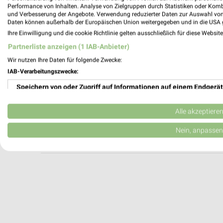
DEICHMANN Freising
Performance von Inhalten. Analyse von Zielgruppen durch Statistiken oder Kom
und Verbesserung der Angebote. Verwendung reduzierter Daten zur Auswahl von
Münchner Straße 32
Daten können außerhalb der Europäischen Union weitergegeben und in die USA 
85354 Freising
Ihre Einwilligung und die cookie Richtlinie gelten ausschließlich für diese Websit
Heute 09:00 - 20:00 Uhr |
Geöffnet
Partnerliste anzeigen (1 IAB-Anbieter)
474,56 km
Wir nutzen Ihre Daten für folgende Zwecke:
IAB-Verarbeitungszwecke:
Speichern von oder Zugriff auf Informationen auf einem Endgerät
DEICHMANN Ingolstadt
Eriagstraße 6
Verwendung reduzierter Daten zur Auswahl von Werbeanzeigen
85053 Ingolstadt
Alle akzeptiere
Heute 09:00 - 18:00 Uhr |
Geöffnet
Erstellung von Profilen für personalisierte Werbung
Nein, anpassen
441,06 km
Verwendung von Profilen zur Auswahl personalisierter Werbung
Erstellung von Profilen zur Personalisierung von Inhalten
Verwendung von Profilen zur Auswahl personalisierter Inhalte
Messung der Werbeleistung