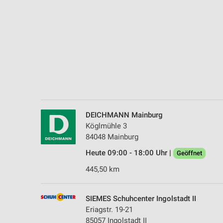
Messung der Performance von Inhalten
Analyse von Zielgruppen durch Statistiken oder Kombinationen 
Quellen
Entwicklung und Verbesserung der Angebote
Verwendung reduzierter Daten zur Auswahl von Inhalten
IAB-Besonderheiten:
Verwendung genauer Standortdaten
DEICHMANN Mainburg
Köglmühle 3
Geräte anhand von aktiv angeforderten Informationen identifizie
84048 Mainburg
Nicht-IAB-Verarbeitungszwecke:
Heute 09:00 - 18:00 Uhr |
Geöffnet
Notwendig
445,50 km
Performance
SIEMES Schuhcenter Ingolstadt II
Funktional
Eriagstr. 19-21
85057 Ingolstadt II
Werbung