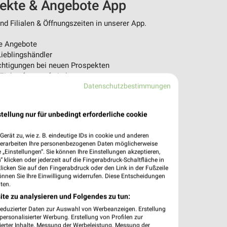
pekte & Angebote App
d Filialen & Öffnungszeiten in unserer App.
e Angebote
ieblingshändler
htigungen bei neuen Prospekten
 Einkauf stressfrei planen
Datenschutzbestimmungen
 App jetzt laden oder QR-Code scannen.
tellung nur für unbedingt erforderliche cookie
erät zu, wie z. B. eindeutige IDs in cookie und anderen
verarbeiten Ihre personenbezogenen Daten möglicherweise
„Einstellungen“. Sie können Ihre Einstellungen akzeptieren,
 klicken oder jederzeit auf die Fingerabdruck-Schaltfläche in
klicken Sie auf den Fingerabdruck oder den Link in der Fußzeile
önnen Sie Ihre Einwilligung widerrufen. Diese Entscheidungen
ten.
ite zu analysieren und Folgendes zu tun:
reduzierter Daten zur Auswahl von Werbeanzeigen. Erstellung
ersonalisierter Werbung. Erstellung von Profilen zur
ierter Inhalte. Messung der Werbeleistung. Messung der