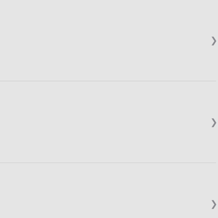
❯
❯
❯