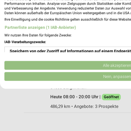
Performance von Inhalten. Analyse von Zielgruppen durch Statistiken oder Kom
und Verbesserung der Angebote. Verwendung reduzierter Daten zur Auswahl von
Daten können außerhalb der Europäischen Union weitergegeben und in die USA 
Ihre Einwilligung und die cookie Richtlinie gelten ausschließlich für diese Websit
Ernsting's family Altötting
Partnerliste anzeigen (1 IAB-Anbieter)
Burghauserstraße 72
Wir nutzen Ihre Daten für folgende Zwecke:
84503 Altötting
IAB-Verarbeitungszwecke:
Heute 09:00 - 20:00 Uhr |
Geöffnet
Speichern von oder Zugriff auf Informationen auf einem Endgerät
480,82 km
Verwendung reduzierter Daten zur Auswahl von Werbeanzeigen
Alle akzeptiere
Rossmann Burgkirchen
Erstellung von Profilen für personalisierte Werbung
Nein, anpassen
Martin-Ofner-Str. 8
Verwendung von Profilen zur Auswahl personalisierter Werbung
84508 Burgkirchen
Heute 08:00 - 20:00 Uhr |
Geöffnet
Erstellung von Profilen zur Personalisierung von Inhalten
486,29 km • Angebote: 3 Prospekte
Verwendung von Profilen zur Auswahl personalisierter Inhalte
Messung der Werbeleistung