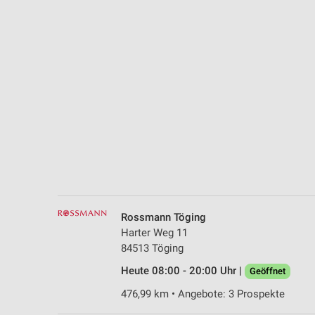
Messung der Performance von Inhalten
Analyse von Zielgruppen durch Statistiken oder Kombinationen 
Quellen
Entwicklung und Verbesserung der Angebote
Verwendung reduzierter Daten zur Auswahl von Inhalten
IAB-Besonderheiten:
Verwendung genauer Standortdaten
Geräte anhand von aktiv angeforderten Informationen identifizie
Nicht-IAB-Verarbeitungszwecke:
Rossmann Töging
Notwendig
Harter Weg 11
84513 Töging
Performance
Heute 08:00 - 20:00 Uhr |
Geöffnet
Funktional
476,99 km • Angebote: 3 Prospekte
Werbung