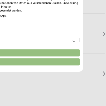
binationen von Daten aus verschiedenen Quellen. Entwicklung
 Inhalten.
gesendet werden.
e/App.
❯
n
❯