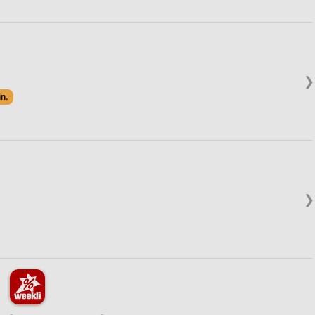
❯
in.
❯