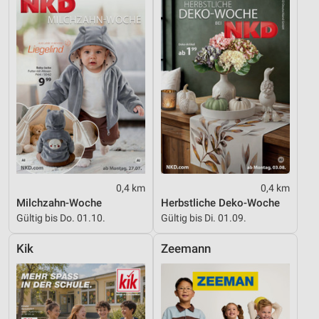
IAB-Besonderheiten:
Verwendung genauer Standortdaten
Geräte anhand von aktiv angeforderten
Informationen identifizieren
Nicht-IAB-Verarbeitungszwecke:
Notwendig
Performance
0,4 km
0,4 km
Funktional
Milchzahn-Woche
Herbstliche Deko-Woche
Werbung
Gültig bis Do. 01.10.
Gültig bis Di. 01.09.
Kik
Zeemann