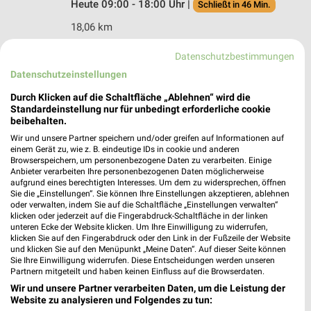
Heute 09:00 - 18:00 Uhr |
Schließt in 46 Min.
18,06 km
Datenschutzbestimmungen
C&A Waldkraiburg
Datenschutzeinstellungen
Berliner Strasse 11
Durch Klicken auf die Schaltfläche „Ablehnen“ wird die
84478 Waldkraiburg
❯
Standardeinstellung nur für unbedingt erforderliche cookie
Heute 09:00 - 20:00 Uhr |
beibehalten.
Geöffnet
Wir und unsere Partner speichern und/oder greifen auf Informationen auf
23,08 km
einem Gerät zu, wie z. B. eindeutige IDs in cookie und anderen
Browserspeichern, um personenbezogene Daten zu verarbeiten. Einige
Anbieter verarbeiten Ihre personenbezogenen Daten möglicherweise
aufgrund eines berechtigten Interesses. Um dem zu widersprechen, öffnen
Sie die „Einstellungen“. Sie können Ihre Einstellungen akzeptieren, ablehnen
oder verwalten, indem Sie auf die Schaltfläche „Einstellungen verwalten“
klicken oder jederzeit auf die Fingerabdruck-Schaltfläche in der linken
unteren Ecke der Website klicken. Um Ihre Einwilligung zu widerrufen,
klicken Sie auf den Fingerabdruck oder den Link in der Fußzeile der Website
und klicken Sie auf den Menüpunkt „Meine Daten“. Auf dieser Seite können
Sie Ihre Einwilligung widerrufen. Diese Entscheidungen werden unseren
Partnern mitgeteilt und haben keinen Einfluss auf die Browserdaten.
Wir und unsere Partner verarbeiten Daten, um die Leistung der
Website zu analysieren und Folgendes zu tun: