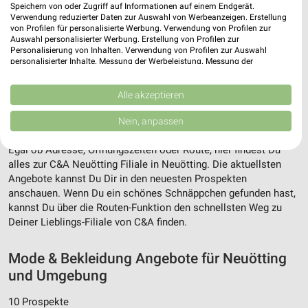
Speichern von oder Zugriff auf Informationen auf einem Endgerät.
Verwendung reduzierter Daten zur Auswahl von Werbeanzeigen. Erstellung
von Profilen für personalisierte Werbung. Verwendung von Profilen zur
Auswahl personalisierter Werbung. Erstellung von Profilen zur
Personalisierung von Inhalten. Verwendung von Profilen zur Auswahl
personalisierter Inhalte. Messung der Werbeleistung. Messung der
Performance von Inhalten. Analyse von Zielgruppen durch Statistiken oder
Kombinationen von Daten aus verschiedenen Quellen. Entwicklung und
Verbesserung der Angebote. Verwendung reduzierter Daten zur Auswahl
Alle akzeptieren
Adresse, Öffnungszeiten und Route für die
von Inhalten.
Daten können außerhalb der Europäischen Union weitergegeben und in die
Nein, anpassen
C&A Neuötting Filiale in Neuötting
USA gesendet werden.
Ihre Einwilligung und die cookie Richtlinie gelten ausschließlich für diese
Egal ob Adresse, Öffnungszeiten oder Route, hier findest Du
Website/App.
alles zur C&A Neuötting Filiale in Neuötting. Die aktuellsten
Partnerliste anzeigen (1 IAB-Anbieter)
Angebote kannst Du Dir in den neuesten Prospekten
Wir nutzen Ihre Daten für folgende Zwecke:
anschauen. Wenn Du ein schönes Schnäppchen gefunden hast,
IAB-Verarbeitungszwecke:
kannst Du über die Routen-Funktion den schnellsten Weg zu
Deiner Lieblings-Filiale von C&A finden.
Speichern von oder Zugriff auf Informationen
auf einem Endgerät
Mode & Bekleidung Angebote für Neuötting
Verwendung reduzierter Daten zur Auswahl von
und Umgebung
Werbeanzeigen
10 Prospekte
Erstellung von Profilen für personalisierte