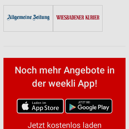
Noch mehr Angebote in
der weekli App!
Jetzt kostenlos laden