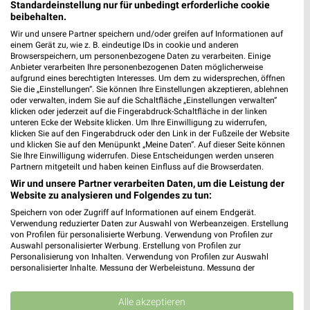
Standardeinstellung nur für unbedingt erforderliche cookie
beibehalten.
454,06 km
Wir und unsere Partner speichern und/oder greifen auf Informationen auf
einem Gerät zu, wie z. B. eindeutige IDs in cookie und anderen
Browserspeichern, um personenbezogene Daten zu verarbeiten. Einige
Ernsting's family Mainz
Anbieter verarbeiten Ihre personenbezogenen Daten möglicherweise
Lotharstraße 26
aufgrund eines berechtigten Interesses. Um dem zu widersprechen, öffnen
Sie die „Einstellungen“. Sie können Ihre Einstellungen akzeptieren, ablehnen
55116 Mainz
❯
oder verwalten, indem Sie auf die Schaltfläche „Einstellungen verwalten“
klicken oder jederzeit auf die Fingerabdruck-Schaltfläche in der linken
Heute
geschlossen
unteren Ecke der Website klicken. Um Ihre Einwilligung zu widerrufen,
klicken Sie auf den Fingerabdruck oder den Link in der Fußzeile der Website
453,94 km
und klicken Sie auf den Menüpunkt „Meine Daten“. Auf dieser Seite können
Sie Ihre Einwilligung widerrufen. Diese Entscheidungen werden unseren
Partnern mitgeteilt und haben keinen Einfluss auf die Browserdaten.
Tchibo Filiale Mainz
Wir und unsere Partner verarbeiten Daten, um die Leistung der
Betzelsstrasse 11
Website zu analysieren und Folgendes zu tun:
55116 Mainz
❯
Speichern von oder Zugriff auf Informationen auf einem Endgerät.
Verwendung reduzierter Daten zur Auswahl von Werbeanzeigen. Erstellung
Heute
geschlossen
von Profilen für personalisierte Werbung. Verwendung von Profilen zur
Auswahl personalisierter Werbung. Erstellung von Profilen zur
453,83 km • Angebote: 5 Prospekte
Personalisierung von Inhalten. Verwendung von Profilen zur Auswahl
personalisierter Inhalte. Messung der Werbeleistung. Messung der
Performance von Inhalten. Analyse von Zielgruppen durch Statistiken oder
Kombinationen von Daten aus verschiedenen Quellen. Entwicklung und
GALERIA Mainz
Verbesserung der Angebote. Verwendung reduzierter Daten zur Auswahl
Alle akzeptieren
Schusterstraße 41-45