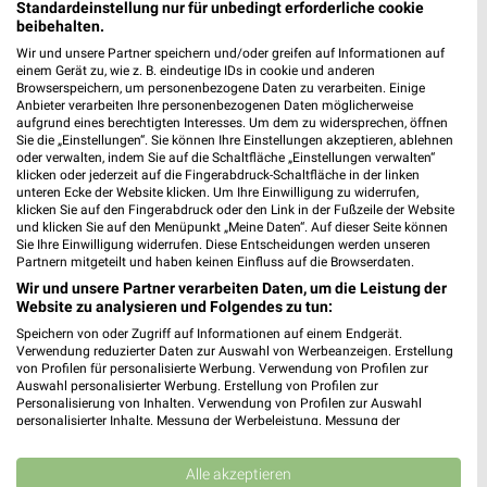
Standardeinstellung nur für unbedingt erforderliche cookie
Heute 09:30 - 19:00 Uhr |
Geöffnet
beibehalten.
455,42 km • Angebote: 2 Prospekte
Wir und unsere Partner speichern und/oder greifen auf Informationen auf
einem Gerät zu, wie z. B. eindeutige IDs in cookie und anderen
Browserspeichern, um personenbezogene Daten zu verarbeiten. Einige
Anbieter verarbeiten Ihre personenbezogenen Daten möglicherweise
Ernsting's family Roth
aufgrund eines berechtigten Interesses. Um dem zu widersprechen, öffnen
Hauptstraße 50
Sie die „Einstellungen“. Sie können Ihre Einstellungen akzeptieren, ablehnen
91154 Roth
oder verwalten, indem Sie auf die Schaltfläche „Einstellungen verwalten“
❯
klicken oder jederzeit auf die Fingerabdruck-Schaltfläche in der linken
Heute 09:00 - 18:30 Uhr |
Geöffnet
unteren Ecke der Website klicken. Um Ihre Einwilligung zu widerrufen,
klicken Sie auf den Fingerabdruck oder den Link in der Fußzeile der Website
398,37 km
und klicken Sie auf den Menüpunkt „Meine Daten“. Auf dieser Seite können
Sie Ihre Einwilligung widerrufen. Diese Entscheidungen werden unseren
Partnern mitgeteilt und haben keinen Einfluss auf die Browserdaten.
Wir und unsere Partner verarbeiten Daten, um die Leistung der
Ernsting's family Nördlingen
Website zu analysieren und Folgendes zu tun:
Marktplatz 4
Speichern von oder Zugriff auf Informationen auf einem Endgerät.
86720 Nördlingen
❯
Verwendung reduzierter Daten zur Auswahl von Werbeanzeigen. Erstellung
von Profilen für personalisierte Werbung. Verwendung von Profilen zur
Heute 09:00 - 18:30 Uhr |
Geöffnet
Auswahl personalisierter Werbung. Erstellung von Profilen zur
Personalisierung von Inhalten. Verwendung von Profilen zur Auswahl
456,68 km
personalisierter Inhalte. Messung der Werbeleistung. Messung der
Performance von Inhalten. Analyse von Zielgruppen durch Statistiken oder
Kombinationen von Daten aus verschiedenen Quellen. Entwicklung und
Ernsting's family Beilngries
Verbesserung der Angebote. Verwendung reduzierter Daten zur Auswahl
Alle akzeptieren