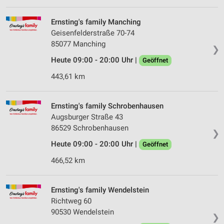
Verwendung von Profilen zur Auswahl
personalisierter Inhalte
Ernsting's family Manching
Geisenfelderstraße 70-74
Messung der Werbeleistung
85077 Manching
❯
Heute 09:00 - 20:00 Uhr |
Messung der Performance von Inhalten
Geöffnet
443,61 km
Analyse von Zielgruppen durch Statistiken oder
Kombinationen von Daten aus verschiedenen
Quellen
Ernsting's family Schrobenhausen
Augsburger Straße 43
Entwicklung und Verbesserung der Angebote
86529 Schrobenhausen
❯
Verwendung reduzierter Daten zur Auswahl von
Heute 09:00 - 20:00 Uhr |
Geöffnet
Inhalten
466,52 km
IAB-Besonderheiten:
Verwendung genauer Standortdaten
Ernsting's family Wendelstein
Geräte anhand von aktiv angeforderten
Richtweg 60
Informationen identifizieren
90530 Wendelstein
❯