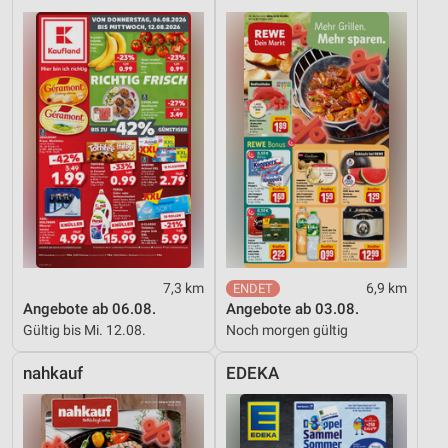
Verwendung von Profilen zur Auswahl
personalisierter Inhalte
Messung der Werbeleistung
Messung der Performance von Inhalten
Analyse von Zielgruppen durch Statistiken oder
Kombinationen von Daten aus verschiedenen
Quellen
Entwicklung und Verbesserung der Angebote
Verwendung reduzierter Daten zur Auswahl von
Inhalten
7,3 km
6,9 km
Angebote ab 06.08.
Angebote ab 03.08.
IAB-Besonderheiten:
Gültig bis Mi. 12.08.
Noch morgen gültig
Verwendung genauer Standortdaten
nahkauf
EDEKA
Geräte anhand von aktiv angeforderten
Informationen identifizieren
Nicht-IAB-Verarbeitungszwecke: