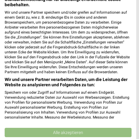
82211 Herrsching
beibehalten.
526,96 km
Wir und unsere Partner speichern und/oder greifen auf Informationen auf
einem Gerät zu, wie z. B. eindeutige IDs in cookie und anderen
Browserspeichern, um personenbezogene Daten zu verarbeiten. Einige
Anbieter verarbeiten Ihre personenbezogenen Daten möglicherweise
REWE Herrsching
aufgrund eines berechtigten Interesses. Um dem zu widersprechen, öffnen
Gewerbestr. 5
Sie die „Einstellungen“. Sie können Ihre Einstellungen akzeptieren, ablehnen
oder verwalten, indem Sie auf die Schaltfläche „Einstellungen verwalten“
82211 Herrsching
❯
klicken oder jederzeit auf die Fingerabdruck-Schaltfläche in der linken
unteren Ecke der Website klicken. Um Ihre Einwilligung zu widerrufen,
Heute 07:00 - 20:00 Uhr |
Geöffnet
klicken Sie auf den Fingerabdruck oder den Link in der Fußzeile der Website
und klicken Sie auf den Menüpunkt „Meine Daten“. Auf dieser Seite können
526,63 km • Angebote: 2 Prospekte
Sie Ihre Einwilligung widerrufen. Diese Entscheidungen werden unseren
Partnern mitgeteilt und haben keinen Einfluss auf die Browserdaten.
Wir und unsere Partner verarbeiten Daten, um die Leistung der
EDEKA Herrsching am Ammersee
Website zu analysieren und Folgendes zu tun:
Gewerbestraße 19
Speichern von oder Zugriff auf Informationen auf einem Endgerät.
82211 Herrsching am Ammersee
Verwendung reduzierter Daten zur Auswahl von Werbeanzeigen. Erstellung
❯
von Profilen für personalisierte Werbung. Verwendung von Profilen zur
Heute 07:00 - 20:00 Uhr |
Geöffnet
Auswahl personalisierter Werbung. Erstellung von Profilen zur
Personalisierung von Inhalten. Verwendung von Profilen zur Auswahl
526,45 km
personalisierter Inhalte. Messung der Werbeleistung. Messung der
Performance von Inhalten. Analyse von Zielgruppen durch Statistiken oder
Kombinationen von Daten aus verschiedenen Quellen. Entwicklung und
Verbesserung der Angebote. Verwendung reduzierter Daten zur Auswahl
Alle akzeptieren
EDEKA Azizi Pöcking
von Inhalten.