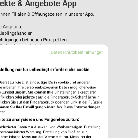
pekte & Angebote App
nen Filialen & Öffnungszeiten in unserer App.
e Angebote
ieblingshändler
htigungen bei neuen Prospekten
 Einkauf stressfrei planen
Datenschutzbestimmungen
 App jetzt laden oder QR-Code scannen.
tellung nur für unbedingt erforderliche cookie
erät zu, wie z. B. eindeutige IDs in cookie und anderen
verarbeiten Ihre personenbezogenen Daten möglicherweise
„Einstellungen“. Sie können Ihre Einstellungen akzeptieren,
 klicken oder jederzeit auf die Fingerabdruck-Schaltfläche in
klicken Sie auf den Fingerabdruck oder den Link in der Fußzeile
önnen Sie Ihre Einwilligung widerrufen. Diese Entscheidungen
ten.
ite zu analysieren und Folgendes zu tun:
reduzierter Daten zur Auswahl von Werbeanzeigen. Erstellung
ersonalisierter Werbung. Erstellung von Profilen zur
ierter Inhalte. Messung der Werbeleistung. Messung der