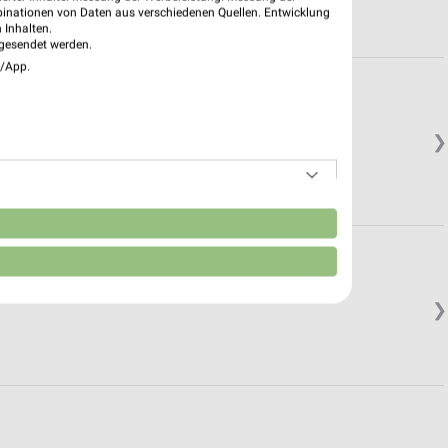
binationen von Daten aus verschiedenen Quellen. Entwicklung
 Inhalten.
gesendet werden.
e/App.
❯
n
❯