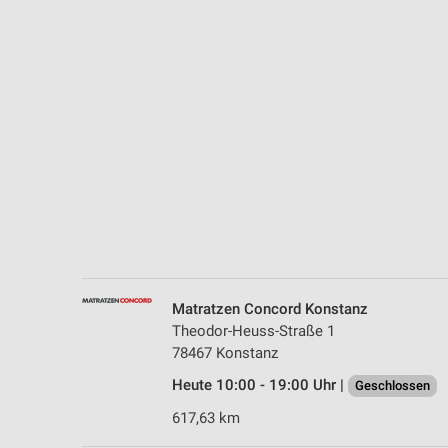
Messung der Performance von Inhalten
Analyse von Zielgruppen durch Statistiken oder Kombinationen 
Quellen
Entwicklung und Verbesserung der Angebote
Verwendung reduzierter Daten zur Auswahl von Inhalten
IAB-Besonderheiten:
Verwendung genauer Standortdaten
Geräte anhand von aktiv angeforderten Informationen identifizie
Nicht-IAB-Verarbeitungszwecke:
Matratzen Concord Konstanz
Notwendig
Theodor-Heuss-Straße 1
78467 Konstanz
Performance
Heute 10:00 - 19:00 Uhr |
Geschlossen
Funktional
617,63 km
Werbung