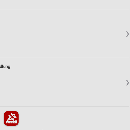
❯
dlung
❯