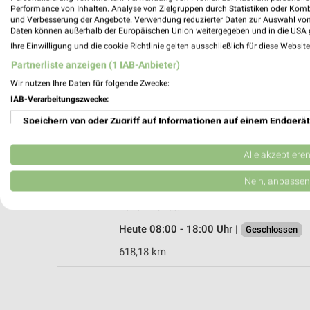
Performance von Inhalten. Analyse von Zielgruppen durch Statistiken oder Kom
und Verbesserung der Angebote. Verwendung reduzierter Daten zur Auswahl von
Daten können außerhalb der Europäischen Union weitergegeben und in die USA 
Ihre Einwilligung und die cookie Richtlinie gelten ausschließlich für diese Websit
JYSK Pfullendorf
Partnerliste anzeigen (1 IAB-Anbieter)
Otterswanger Straße 5/3
Wir nutzen Ihre Daten für folgende Zwecke:
88630 Pfullendorf
IAB-Verarbeitungszwecke:
Heute 10:00 - 19:00 Uhr |
Geschlossen
Speichern von oder Zugriff auf Informationen auf einem Endgerät
589,56 km • Angebote: 2 Prospekte
Verwendung reduzierter Daten zur Auswahl von Werbeanzeigen
Alle akzeptiere
Habisreutinger Konstanz
Erstellung von Profilen für personalisierte Werbung
Nein, anpassen
Line-Eid-Straße 9
Verwendung von Profilen zur Auswahl personalisierter Werbung
78467 Konstanz
Heute 08:00 - 18:00 Uhr |
Geschlossen
Erstellung von Profilen zur Personalisierung von Inhalten
618,18 km
Verwendung von Profilen zur Auswahl personalisierter Inhalte
Messung der Werbeleistung