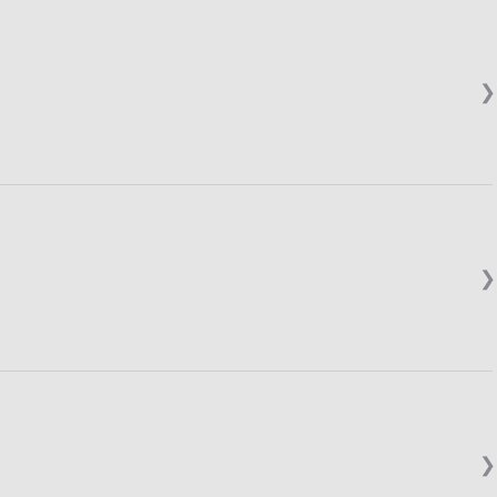
❯
❯
❯