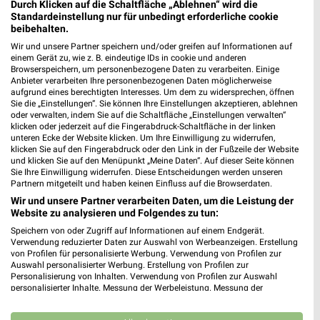
Durch Klicken auf die Schaltfläche „Ablehnen“ wird die
Standardeinstellung nur für unbedingt erforderliche cookie
beibehalten.
N
SPIRITUOSEN
GETRÄNKE
GRILLEN
AKTIONEN, RABATTE & 
Wir und unsere Partner speichern und/oder greifen auf Informationen auf
einem Gerät zu, wie z. B. eindeutige IDs in cookie und anderen
Browserspeichern, um personenbezogene Daten zu verarbeiten. Einige
Anbieter verarbeiten Ihre personenbezogenen Daten möglicherweise
aufgrund eines berechtigten Interesses. Um dem zu widersprechen, öffnen
Sie die „Einstellungen“. Sie können Ihre Einstellungen akzeptieren, ablehnen
oder verwalten, indem Sie auf die Schaltfläche „Einstellungen verwalten“
klicken oder jederzeit auf die Fingerabdruck-Schaltfläche in der linken
unteren Ecke der Website klicken. Um Ihre Einwilligung zu widerrufen,
klicken Sie auf den Fingerabdruck oder den Link in der Fußzeile der Website
und klicken Sie auf den Menüpunkt „Meine Daten“. Auf dieser Seite können
Sie Ihre Einwilligung widerrufen. Diese Entscheidungen werden unseren
Partnern mitgeteilt und haben keinen Einfluss auf die Browserdaten.
Wir und unsere Partner verarbeiten Daten, um die Leistung der
Website zu analysieren und Folgendes zu tun:
Speichern von oder Zugriff auf Informationen auf einem Endgerät.
Verwendung reduzierter Daten zur Auswahl von Werbeanzeigen. Erstellung
von Profilen für personalisierte Werbung. Verwendung von Profilen zur
Auswahl personalisierter Werbung. Erstellung von Profilen zur
Personalisierung von Inhalten. Verwendung von Profilen zur Auswahl
personalisierter Inhalte. Messung der Werbeleistung. Messung der
Jetzt alle "Spirituosen" Themen entdecken!
Performance von Inhalten. Analyse von Zielgruppen durch Statistiken oder
Kombinationen von Daten aus verschiedenen Quellen. Entwicklung und