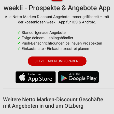
weekli - Prospekte & Angebote App
Verwendung von Profilen zur Auswahl
personalisierter Inhalte
Alle Netto Marken-Discount Angebote immer griffbereit – mit
der kostenlosen weekli App für iOS & Android.
Messung der Werbeleistung
✔
Standortgenaue Angebote
Messung der Performance von Inhalten
✔
Folge deinem Lieblingshändler
✔
Push-Benachrichtigungen bei neuen Prospekten
Analyse von Zielgruppen durch Statistiken oder
✔
Einkaufsliste - Einkauf stressfrei planen
Kombinationen von Daten aus verschiedenen
Quellen
JETZT LADEN UND SPAREN!
Entwicklung und Verbesserung der Angebote
Verwendung reduzierter Daten zur Auswahl von
Inhalten
IAB-Besonderheiten:
Verwendung genauer Standortdaten
Weitere Netto Marken-Discount Geschäfte
mit Angeboten in und um Otzberg
Geräte anhand von aktiv angeforderten
Informationen identifizieren