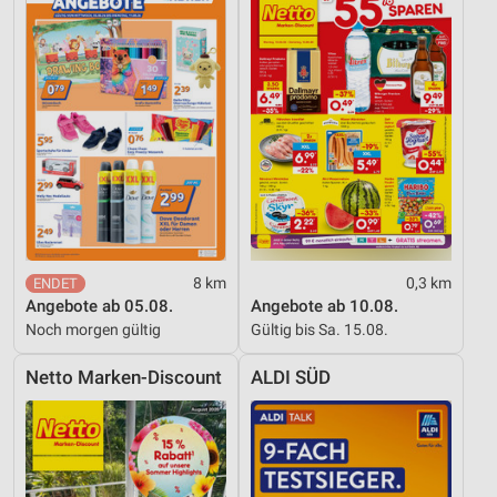
Quellen
Entwicklung und Verbesserung der Angebote
Verwendung reduzierter Daten zur Auswahl von
Inhalten
IAB-Besonderheiten:
Verwendung genauer Standortdaten
Geräte anhand von aktiv angeforderten
Informationen identifizieren
8 km
0,3 km
Nicht-IAB-Verarbeitungszwecke:
Angebote ab 05.08.
Angebote ab 10.08.
Notwendig
Noch morgen gültig
Gültig bis Sa. 15.08.
Performance
Netto Marken-Discount
ALDI SÜD
Funktional
Werbung