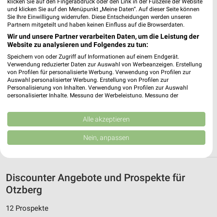
klicken Sie auf den Fingerabdruck oder den Link in der Fußzeile der Website
PENNY Dieburg
und klicken Sie auf den Menüpunkt „Meine Daten“. Auf dieser Seite können
Sie Ihre Einwilligung widerrufen. Diese Entscheidungen werden unseren
In Der Altstadt 3
Partnern mitgeteilt und haben keinen Einfluss auf die Browserdaten.
64807 Dieburg
❯
Wir und unsere Partner verarbeiten Daten, um die Leistung der
Website zu analysieren und Folgendes zu tun:
Heute 07:30 - 21:00 Uhr |
Geöffnet
Speichern von oder Zugriff auf Informationen auf einem Endgerät.
431,15 km • Angebote: 1 Prospekt
Verwendung reduzierter Daten zur Auswahl von Werbeanzeigen. Erstellung
von Profilen für personalisierte Werbung. Verwendung von Profilen zur
Auswahl personalisierter Werbung. Erstellung von Profilen zur
Personalisierung von Inhalten. Verwendung von Profilen zur Auswahl
Lidl Dieburg
personalisierter Inhalte. Messung der Werbeleistung. Messung der
Frankfurter Str. 57
Performance von Inhalten. Analyse von Zielgruppen durch Statistiken oder
64807 Dieburg
Kombinationen von Daten aus verschiedenen Quellen. Entwicklung und
❯
Verbesserung der Angebote. Verwendung reduzierter Daten zur Auswahl
Alle akzeptieren
Heute 07:00 - 21:00 Uhr |
von Inhalten.
Geöffnet
Daten können außerhalb der Europäischen Union weitergegeben und in die
Nein, anpassen
USA gesendet werden.
430,46 km • Angebote: 3 Prospekte
Ihre Einwilligung und die cookie Richtlinie gelten ausschließlich für diese
Website/App.
Partnerliste anzeigen (1 IAB-Anbieter)
Discounter Angebote und Prospekte für
Wir nutzen Ihre Daten für folgende Zwecke:
Otzberg
IAB-Verarbeitungszwecke:
12 Prospekte
Speichern von oder Zugriff auf Informationen