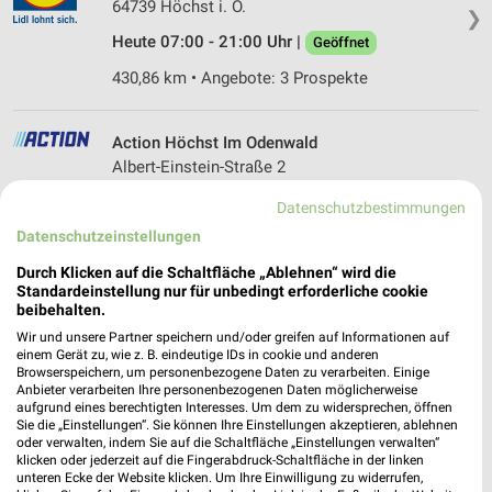
64739 Höchst i. O.
❯
Heute 07:00 - 21:00 Uhr |
Geöffnet
430,86 km • Angebote: 3 Prospekte
Action Höchst Im Odenwald
Albert-Einstein-Straße 2
64739 Höchst Im Odenwald
❯
Datenschutzbestimmungen
Heute 09:00 - 20:00 Uhr |
Geöffnet
Datenschutzeinstellungen
430,94 km • Angebote: 1 Prospekt
Durch Klicken auf die Schaltfläche „Ablehnen“ wird die
Standardeinstellung nur für unbedingt erforderliche cookie
beibehalten.
Netto Marken-Discount Dieburg
Wir und unsere Partner speichern und/oder greifen auf Informationen auf
Am Campus 7
einem Gerät zu, wie z. B. eindeutige IDs in cookie und anderen
Browserspeichern, um personenbezogene Daten zu verarbeiten. Einige
64807 Dieburg
❯
Anbieter verarbeiten Ihre personenbezogenen Daten möglicherweise
aufgrund eines berechtigten Interesses. Um dem zu widersprechen, öffnen
Heute 07:00 - 21:00 Uhr |
Geöffnet
Sie die „Einstellungen“. Sie können Ihre Einstellungen akzeptieren, ablehnen
oder verwalten, indem Sie auf die Schaltfläche „Einstellungen verwalten“
430,26 km • Angebote: 3 Prospekte
klicken oder jederzeit auf die Fingerabdruck-Schaltfläche in der linken
unteren Ecke der Website klicken. Um Ihre Einwilligung zu widerrufen,