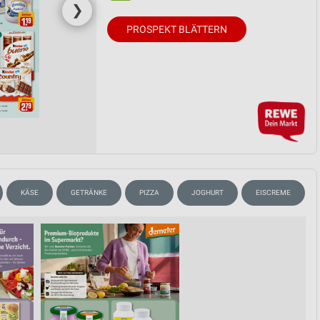
❯
PROSPEKT BLÄTTERN
KÄSE
GETRÄNKE
PIZZA
JOGHURT
EISCREME