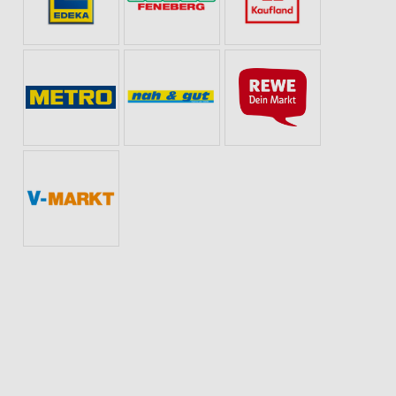
BIER
BLUMEN
BABY & SCHWANGERSCHAFT
URLAUB & REISEN