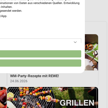
binationen von Daten aus verschiedenen Quellen. Entwicklung
 Inhalten.
R PROSPEKTE
gesendet werden.
e/App.
n
WM-Party-Rezepte mit REWE!
24.06.2026