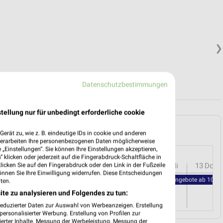
❯
Datenschutzbestimmungen
tellung nur für unbedingt erforderliche cookie
obeuren und Umgebung
erät zu, wie z. B. eindeutige IDs in cookie und anderen
verarbeiten Ihre personenbezogenen Daten möglicherweise
„Einstellungen“. Sie können Ihre Einstellungen akzeptieren,
 klicken oder jederzeit auf die Fingerabdruck-Schaltfläche in
r
08
Sa
09
So
10
Mo
11
Di
12
Mi
13
Do
klicken Sie auf den Fingerabdruck oder den Link in der Fußzeile
önnen Sie Ihre Einwilligung widerrufen. Diese Entscheidungen
REWE - Angebote ab 10.08
ten.
ite zu analysieren und Folgendes zu tun:
reduzierter Daten zur Auswahl von Werbeanzeigen. Erstellung
ersonalisierter Werbung. Erstellung von Profilen zur
ierter Inhalte. Messung der Werbeleistung. Messung der