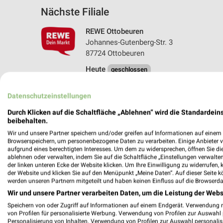
Nächste Filiale
REWE Ottobeuren
Johannes-Gutenberg-Str. 3
87724 Ottobeuren
Heute
geschlossen
554,30 km • Angebote: 2 Prospekte
Datenschutzeinstellungen
Durch Klicken auf die Schaltfläche „Ablehnen“ wird die Standardeins
beibehalten.
Angebote-Kalender für REWE in Ott
Wir und unsere Partner speichern und/oder greifen auf Informationen auf einem G
Browserspeichern, um personenbezogene Daten zu verarbeiten. Einige Anbieter 
aufgrund eines berechtigten Interesses. Um dem zu widersprechen, öffnen Sie die 
Aug.
ablehnen oder verwalten, indem Sie auf die Schaltfläche „Einstellungen verwalten“
03
Mo
04
Di
05
Mi
06
Do
07
F
der linken unteren Ecke der Website klicken. Um Ihre Einwilligung zu widerrufen, 
der Website und klicken Sie auf den Menüpunkt „Meine Daten“. Auf dieser Seite k
werden unseren Partnern mitgeteilt und haben keinen Einfluss auf die Browserda
Wir und unsere Partner verarbeiten Daten, um die Leistung der Webs
Speichern von oder Zugriff auf Informationen auf einem Endgerät. Verwendung 
von Profilen für personalisierte Werbung. Verwendung von Profilen zur Auswahl p
Personalisierung von Inhalten. Verwendung von Profilen zur Auswahl personalis