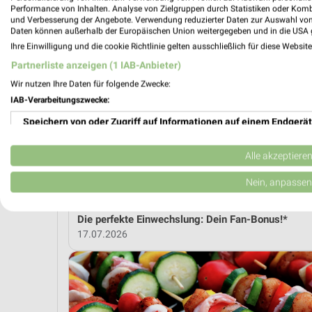
Performance von Inhalten. Analyse von Zielgruppen durch Statistiken oder Kom
und Verbesserung der Angebote. Verwendung reduzierter Daten zur Auswahl von
MEH
Daten können außerhalb der Europäischen Union weitergegeben und in die USA 
Ihre Einwilligung und die cookie Richtlinie gelten ausschließlich für diese Websit
Partnerliste anzeigen (1 IAB-Anbieter)
weekli Magazin
Wir nutzen Ihre Daten für folgende Zwecke:
IAB-Verarbeitungszwecke:
Speichern von oder Zugriff auf Informationen auf einem Endgerät
Verwendung reduzierter Daten zur Auswahl von Werbeanzeigen
Alle akzeptiere
Erstellung von Profilen für personalisierte Werbung
Nein, anpassen
Verwendung von Profilen zur Auswahl personalisierter Werbung
Die perfekte Einwechslung: Dein Fan-Bonus!*
17.07.2026
Erstellung von Profilen zur Personalisierung von Inhalten
Verwendung von Profilen zur Auswahl personalisierter Inhalte
Messung der Werbeleistung