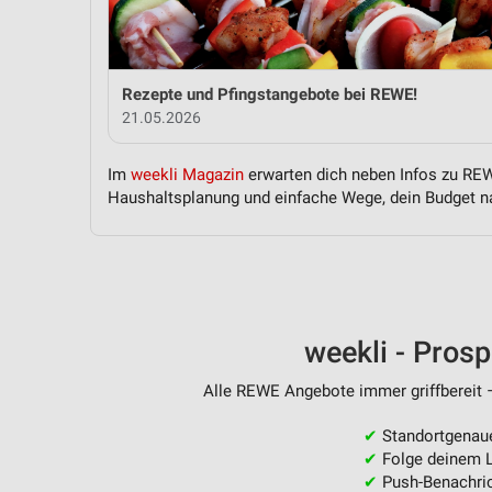
Messung der Performance von Inhalten
Analyse von Zielgruppen durch Statistiken oder Kombinationen 
Quellen
Rezepte und Pfingstangebote bei REWE!
21.05.2026
Entwicklung und Verbesserung der Angebote
Verwendung reduzierter Daten zur Auswahl von Inhalten
Im
weekli Magazin
erwarten dich neben Infos zu REWE
Haushaltsplanung und einfache Wege, dein Budget na
IAB-Besonderheiten:
Verwendung genauer Standortdaten
Geräte anhand von aktiv angeforderten Informationen identifizie
Nicht-IAB-Verarbeitungszwecke:
weekli - Pros
Notwendig
Alle REWE Angebote immer griffbereit –
Performance
✔
Standortgenau
Funktional
✔
Folge deinem L
✔
Push-Benachric
Werbung