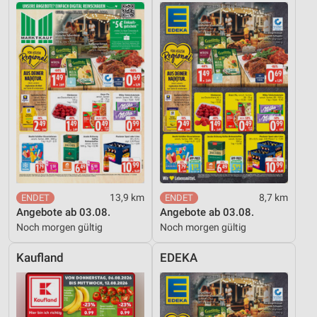
Geräte anhand von aktiv angeforderten
Informationen identifizieren
Nicht-IAB-Verarbeitungszwecke:
Notwendig
Performance
Funktional
Werbung
13,9 km
8,7 km
Angebote ab 03.08.
Angebote ab 03.08.
Noch morgen gültig
Noch morgen gültig
Kaufland
EDEKA