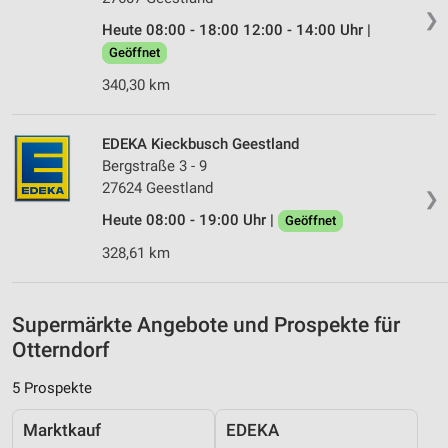
Erstellung von Profilen zur Personalisierung
❯
Heute 08:00 - 18:00 12:00 - 14:00 Uhr |
von Inhalten
Geöffnet
Verwendung von Profilen zur Auswahl
340,30 km
personalisierter Inhalte
Messung der Werbeleistung
EDEKA Kieckbusch Geestland
Bergstraße 3 - 9
Messung der Performance von Inhalten
27624 Geestland
❯
Analyse von Zielgruppen durch Statistiken oder
Heute 08:00 - 19:00 Uhr |
Geöffnet
Kombinationen von Daten aus verschiedenen
Quellen
328,61 km
Entwicklung und Verbesserung der Angebote
Supermärkte Angebote und Prospekte für
Verwendung reduzierter Daten zur Auswahl von
Otterndorf
Inhalten
IAB-Besonderheiten:
5 Prospekte
Verwendung genauer Standortdaten
Marktkauf
EDEKA