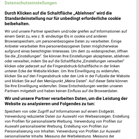
Datenschutzeinstellungen
E center Frauen Brunsbüttel
Kaufhausstr. 1
Durch Klicken auf die Schaltfläche „Ablehnen“ wird die
25541 Brunsbüttel
Standardeinstellung nur für unbedingt erforderliche cookie
❯
beibehalten.
Heute 07:00 - 20:00 Uhr |
Geöffnet
Wir und unsere Partner speichern und/oder greifen auf Informationen auf
einem Gerät zu, wie z. B. eindeutige IDs in cookie und anderen
323,47 km
Browserspeichern, um personenbezogene Daten zu verarbeiten. Einige
Anbieter verarbeiten Ihre personenbezogenen Daten möglicherweise
aufgrund eines berechtigten Interesses. Um dem zu widersprechen, öffnen
EDEKA Holling Cuxhaven-Sahlenburg
Sie die „Einstellungen“. Sie können Ihre Einstellungen akzeptieren, ablehnen
oder verwalten, indem Sie auf die Schaltfläche „Einstellungen verwalten“
Spanger Straße 4
klicken oder jederzeit auf die Fingerabdruck-Schaltfläche in der linken
27476 Cuxhaven-Sahlenburg
❯
unteren Ecke der Website klicken. Um Ihre Einwilligung zu widerrufen,
klicken Sie auf den Fingerabdruck oder den Link in der Fußzeile der Website
Heute 07:00 - 20:00 Uhr |
Geöffnet
und klicken Sie auf den Menüpunkt „Meine Daten“. Auf dieser Seite können
Sie Ihre Einwilligung widerrufen. Diese Entscheidungen werden unseren
351,05 km • Angebote: 1 Prospekt
Partnern mitgeteilt und haben keinen Einfluss auf die Browserdaten.
Wir und unsere Partner verarbeiten Daten, um die Leistung der
Website zu analysieren und Folgendes zu tun:
Frischemarkt Frauen Brunsbüttel
Speichern von oder Zugriff auf Informationen auf einem Endgerät.
Koogstr. 75
Verwendung reduzierter Daten zur Auswahl von Werbeanzeigen. Erstellung
25541 Brunsbüttel
von Profilen für personalisierte Werbung. Verwendung von Profilen zur
❯
Auswahl personalisierter Werbung. Erstellung von Profilen zur
Heute 07:00 - 19:00 Uhr |
Geöffnet
Personalisierung von Inhalten. Verwendung von Profilen zur Auswahl
personalisierter Inhalte. Messung der Werbeleistung. Messung der