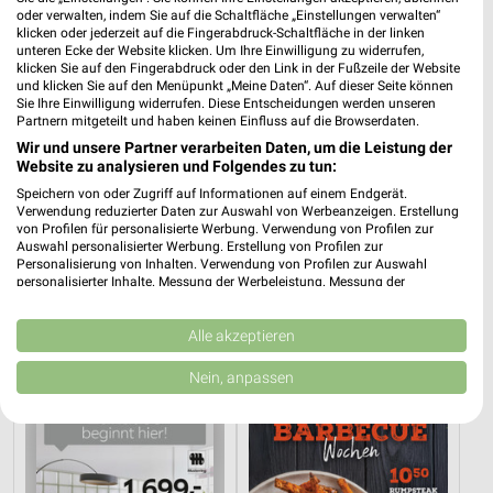
oder verwalten, indem Sie auf die Schaltfläche „Einstellungen verwalten“
klicken oder jederzeit auf die Fingerabdruck-Schaltfläche in der linken
unteren Ecke der Website klicken. Um Ihre Einwilligung zu widerrufen,
klicken Sie auf den Fingerabdruck oder den Link in der Fußzeile der Website
und klicken Sie auf den Menüpunkt „Meine Daten“. Auf dieser Seite können
Sie Ihre Einwilligung widerrufen. Diese Entscheidungen werden unseren
Partnern mitgeteilt und haben keinen Einfluss auf die Browserdaten.
Wir und unsere Partner verarbeiten Daten, um die Leistung der
Website zu analysieren und Folgendes zu tun:
Speichern von oder Zugriff auf Informationen auf einem Endgerät.
Verwendung reduzierter Daten zur Auswahl von Werbeanzeigen. Erstellung
von Profilen für personalisierte Werbung. Verwendung von Profilen zur
Auswahl personalisierter Werbung. Erstellung von Profilen zur
30,9 km
30,9 km
Personalisierung von Inhalten. Verwendung von Profilen zur Auswahl
Gartenmöbel-Abverkauf
Wohnideen so individuell wie du!
personalisierter Inhalte. Messung der Werbeleistung. Messung der
Performance von Inhalten. Analyse von Zielgruppen durch Statistiken oder
Gültig bis Fr. 28.08.
Gültig bis Fr. 14.08.
Kombinationen von Daten aus verschiedenen Quellen. Entwicklung und
Verbesserung der Angebote. Verwendung reduzierter Daten zur Auswahl
Alle akzeptieren
XXXLutz
XXXLutz
von Inhalten.
Daten können außerhalb der Europäischen Union weitergegeben und in die
Nein, anpassen
USA gesendet werden.
Ihre Einwilligung und die cookie Richtlinie gelten ausschließlich für diese
Website/App.
Partnerliste anzeigen (1 IAB-Anbieter)
Wir nutzen Ihre Daten für folgende Zwecke: