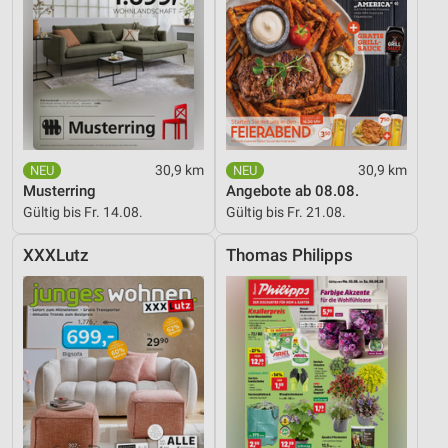
IAB-Verarbeitungszwecke:
Speichern von oder Zugriff auf Informationen
auf einem Endgerät
Verwendung reduzierter Daten zur Auswahl von
Werbeanzeigen
Erstellung von Profilen für personalisierte
30,9 km
30,9 km
Werbung
Musterring
Angebote ab 08.08.
Gültig bis Fr. 14.08.
Gültig bis Fr. 21.08.
Verwendung von Profilen zur Auswahl
personalisierter Werbung
XXXLutz
Thomas Philipps
Erstellung von Profilen zur Personalisierung
von Inhalten
Verwendung von Profilen zur Auswahl
personalisierter Inhalte
Messung der Werbeleistung
Messung der Performance von Inhalten