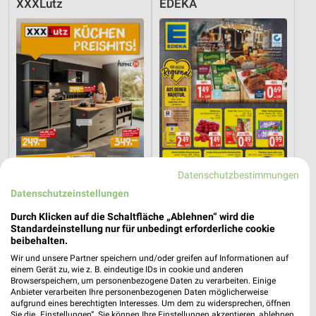
XXXLutz
EDEKA
Datenschutzbestimmungen
Datenschutzeinstellungen
30,9 km
8,8 km
Durch Klicken auf die Schaltfläche „Ablehnen“ wird die
Küchen Preishits!
Angebote ab 03.08.
Standardeinstellung nur für unbedingt erforderliche cookie
beibehalten.
Gültig bis Fr. 21.08.
Noch heute gültig
Wir und unsere Partner speichern und/oder greifen auf Informationen auf
einem Gerät zu, wie z. B. eindeutige IDs in cookie und anderen
XXXLutz
XXXLutz
Browserspeichern, um personenbezogene Daten zu verarbeiten. Einige
Anbieter verarbeiten Ihre personenbezogenen Daten möglicherweise
aufgrund eines berechtigten Interesses. Um dem zu widersprechen, öffnen
Sie die „Einstellungen“. Sie können Ihre Einstellungen akzeptieren, ablehnen