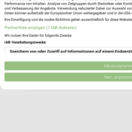
Apollo Oberkirch
Performance von Inhalten. Analyse von Zielgruppen durch Statistiken oder Kom
und Verbesserung der Angebote. Verwendung reduzierter Daten zur Auswahl von
Hauptstr. 67
Daten können außerhalb der Europäischen Union weitergegeben und in die USA 
77704 Oberkirch
Ihre Einwilligung und die cookie Richtlinie gelten ausschließlich für diese Websit
Heute 09:00 - 14:00 Uhr |
Geschlossen
Partnerliste anzeigen (1 IAB-Anbieter)
581,49 km
Wir nutzen Ihre Daten für folgende Zwecke:
IAB-Verarbeitungszwecke:
Speichern von oder Zugriff auf Informationen auf einem Endgerät
Apollo Kehl
Hauptstr. 67
Verwendung reduzierter Daten zur Auswahl von Werbeanzeigen
77694 Kehl
Alle akzeptiere
Heute 09:30 - 16:00 Uhr |
Geschlossen
Erstellung von Profilen für personalisierte Werbung
Nein, anpassen
590,25 km
Verwendung von Profilen zur Auswahl personalisierter Werbung
Erstellung von Profilen zur Personalisierung von Inhalten
Verwendung von Profilen zur Auswahl personalisierter Inhalte
Messung der Werbeleistung