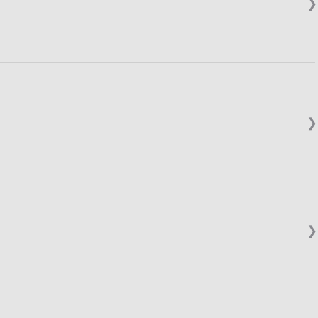
❯
❯
❯