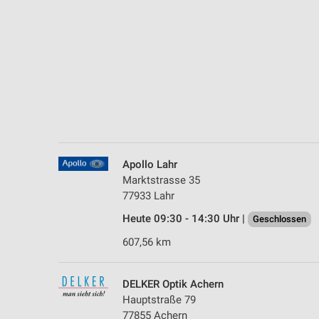
Messung der Performance von Inhalten
Analyse von Zielgruppen durch Statistiken oder Kombinationen 
Quellen
Entwicklung und Verbesserung der Angebote
Verwendung reduzierter Daten zur Auswahl von Inhalten
IAB-Besonderheiten:
Verwendung genauer Standortdaten
Apollo Lahr
Marktstrasse 35
Geräte anhand von aktiv angeforderten Informationen identifizie
77933 Lahr
Nicht-IAB-Verarbeitungszwecke:
Heute 09:30 - 14:30 Uhr |
Geschlossen
Notwendig
607,56 km
Performance
DELKER Optik Achern
Funktional
Hauptstraße 79
77855 Achern
Werbung