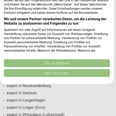
klicken Sie auf den Fingerabdruck oder den Link in der Fußzeile der Website
und klicken Sie auf den Menüpunkt „Meine Daten“. Auf dieser Seite können
expert Filialen & Öffnungszeiten in folgenden
Sie Ihre Einwilligung widerrufen. Diese Entscheidungen werden unseren
Partnern mitgeteilt und haben keinen Einfluss auf die Browserdaten.
Städten
Wir und unsere Partner verarbeiten Daten, um die Leistung der
Website zu analysieren und Folgendes zu tun:
›
expert in Leipzig
Speichern von oder Zugriff auf Informationen auf einem Endgerät.
Verwendung reduzierter Daten zur Auswahl von Werbeanzeigen. Erstellung
›
expert in Mannheim
von Profilen für personalisierte Werbung. Verwendung von Profilen zur
›
expert in Halle (Saale)
Auswahl personalisierter Werbung. Erstellung von Profilen zur
Personalisierung von Inhalten. Verwendung von Profilen zur Auswahl
›
expert in Leverkusen
personalisierter Inhalte. Messung der Werbeleistung. Messung der
Performance von Inhalten. Analyse von Zielgruppen durch Statistiken oder
›
expert in Schwerin
Kombinationen von Daten aus verschiedenen Quellen. Entwicklung und
Verbesserung der Angebote. Verwendung reduzierter Daten zur Auswahl
Alle akzeptieren
›
expert in Flensburg
von Inhalten.
›
expert in Neumünster
Daten können außerhalb der Europäischen Union weitergegeben und in die
Nein, anpassen
USA gesendet werden.
›
expert in Brandenburg (Havel)
Ihre Einwilligung und die cookie Richtlinie gelten ausschließlich für diese
Website/App.
›
expert in Neubrandenburg
Partnerliste anzeigen (1 IAB-Anbieter)
›
expert in Garbsen
Wir nutzen Ihre Daten für folgende Zwecke:
›
expert in Langenhagen
IAB-Verarbeitungszwecke:
›
expert in Lingen (Ems)
Speichern von oder Zugriff auf Informationen
›
expert in Wittenberg (Lutherstadt)