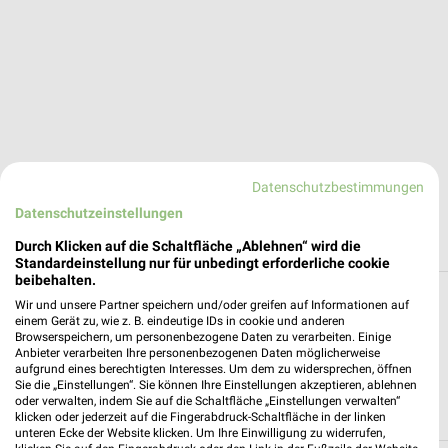
Datenschutzbestimmungen
Datenschutzeinstellungen
Durch Klicken auf die Schaltfläche „Ablehnen“ wird die
Standardeinstellung nur für unbedingt erforderliche cookie
beibehalten.
Alle Filialen, Adressen und Öffnungszeiten
Wir und unsere Partner speichern und/oder greifen auf Informationen auf
einem Gerät zu, wie z. B. eindeutige IDs in cookie und anderen
von expert in und um Offenburg
Browserspeichern, um personenbezogene Daten zu verarbeiten. Einige
Anbieter verarbeiten Ihre personenbezogenen Daten möglicherweise
Filialen und Öffnungszeiten von expert in der Umgebung von
aufgrund eines berechtigten Interesses. Um dem zu widersprechen, öffnen
Sie die „Einstellungen“. Sie können Ihre Einstellungen akzeptieren, ablehnen
Offenburg sortiert nach Entfernung. Der schnellste Weg zu
oder verwalten, indem Sie auf die Schaltfläche „Einstellungen verwalten“
Deiner Lieblingsfiliale von expert.
klicken oder jederzeit auf die Fingerabdruck-Schaltfläche in der linken
unteren Ecke der Website klicken. Um Ihre Einwilligung zu widerrufen,