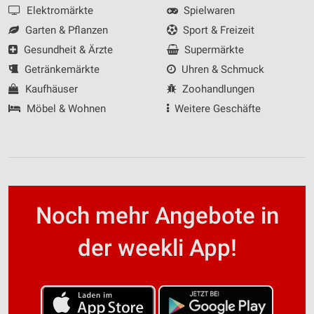
Quellen
Elektromärkte
Spielwaren
Garten & Pflanzen
Sport & Freizeit
Entwicklung und Verbesserung der Angebote
Gesundheit & Ärzte
Supermärkte
Verwendung reduzierter Daten zur Auswahl von
Getränkemärkte
Uhren & Schmuck
Inhalten
Kaufhäuser
Zoohandlungen
IAB-Besonderheiten:
Möbel & Wohnen
Weitere Geschäfte
Verwendung genauer Standortdaten
Geräte anhand von aktiv angeforderten
Informationen identifizieren
Nicht-IAB-Verarbeitungszwecke:
Notwendig
Noch mehr Angebote in
Performance
der weekli App!
Funktional
Werbung