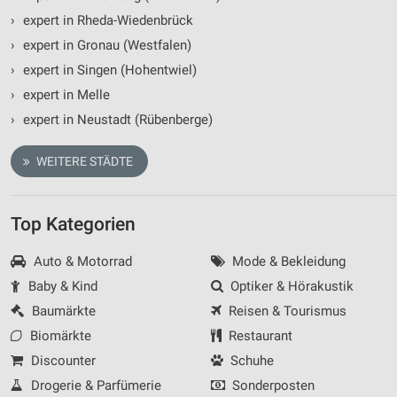
auf einem Endgerät
›
expert in Rheda-Wiedenbrück
Verwendung reduzierter Daten zur Auswahl von
›
expert in Gronau (Westfalen)
Werbeanzeigen
›
expert in Singen (Hohentwiel)
Erstellung von Profilen für personalisierte
›
expert in Melle
Werbung
›
expert in Neustadt (Rübenberge)
Verwendung von Profilen zur Auswahl
personalisierter Werbung
WEITERE STÄDTE
Erstellung von Profilen zur Personalisierung
von Inhalten
Top Kategorien
Verwendung von Profilen zur Auswahl
Auto & Motorrad
Mode & Bekleidung
personalisierter Inhalte
Baby & Kind
Optiker & Hörakustik
Messung der Werbeleistung
Baumärkte
Reisen & Tourismus
Messung der Performance von Inhalten
Biomärkte
Restaurant
Discounter
Schuhe
Analyse von Zielgruppen durch Statistiken oder
Drogerie & Parfümerie
Sonderposten
Kombinationen von Daten aus verschiedenen