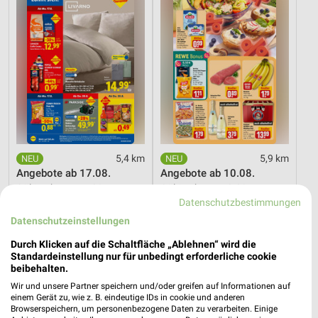
5,4 km
5,9 km
Angebote ab 17.08.
Angebote ab 10.08.
Gültig ab Mo. 17.08.
Gültig ab Mo. 10.08.
Datenschutzbestimmungen
Kaufland
PENNY
Datenschutzeinstellungen
Durch Klicken auf die Schaltfläche „Ablehnen“ wird die
Standardeinstellung nur für unbedingt erforderliche cookie
beibehalten.
Wir und unsere Partner speichern und/oder greifen auf Informationen auf
einem Gerät zu, wie z. B. eindeutige IDs in cookie und anderen
Browserspeichern, um personenbezogene Daten zu verarbeiten. Einige