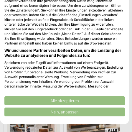
Anbieter verarbeiten Ihre personenbezogenen Daten möglicherweise
aufgrund eines berechtigten Interesses. Um dem zu widersprechen, öffnen
Sie die „Einstellungen“. Sie können Ihre Einstellungen akzeptieren, ablehnen
oder verwalten, indem Sie auf die Schaltfläche „Einstellungen verwalten“
klicken oder jederzeit auf die Fingerabdruck-Schaltfläche in der linken
unteren Ecke der Website klicken. Um Ihre Einwilligung zu widerrufen,
klicken Sie auf den Fingerabdruck oder den Link in der Fußzeile der Website
und klicken Sie auf den Menüpunkt „Meine Daten“. Auf dieser Seite können
Sie Ihre Einwilligung widerrufen. Diese Entscheidungen werden unseren
Partnern mitgeteilt und haben keinen Einfluss auf die Browserdaten.
5,3 km
0,8 km
Wir und unsere Partner verarbeiten Daten, um die Leistung der
Mo-Mi Angebote ab 10.08.
Angebote ab 10.08.
Website zu analysieren und Folgendes zu tun:
Gültig ab Mo. 10.08.
Gültig ab Mo. 10.08.
Speichern von oder Zugriff auf Informationen auf einem Endgerät.
Verwendung reduzierter Daten zur Auswahl von Werbeanzeigen. Erstellung
XXXLutz
XXXLutz
von Profilen für personalisierte Werbung. Verwendung von Profilen zur
Auswahl personalisierter Werbung. Erstellung von Profilen zur
Personalisierung von Inhalten. Verwendung von Profilen zur Auswahl
personalisierter Inhalte. Messung der Werbeleistung. Messung der
Performance von Inhalten. Analyse von Zielgruppen durch Statistiken oder
Kombinationen von Daten aus verschiedenen Quellen. Entwicklung und
Verbesserung der Angebote. Verwendung reduzierter Daten zur Auswahl
Alle akzeptieren
von Inhalten.
Daten können außerhalb der Europäischen Union weitergegeben und in die
Nein, anpassen
USA gesendet werden.
Ihre Einwilligung und die cookie Richtlinie gelten ausschließlich für diese
Website/App.