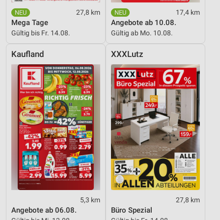
27,8 km
17,4 km
Messung der Performance von Inhalten
Mega Tage
Angebote ab 10.08.
Gültig bis Fr. 14.08.
Gültig ab Mo. 10.08.
Analyse von Zielgruppen durch Statistiken oder
Kombinationen von Daten aus verschiedenen
Quellen
Kaufland
XXXLutz
Entwicklung und Verbesserung der Angebote
Verwendung reduzierter Daten zur Auswahl von
Inhalten
IAB-Besonderheiten:
Verwendung genauer Standortdaten
Geräte anhand von aktiv angeforderten
Informationen identifizieren
Nicht-IAB-Verarbeitungszwecke:
Notwendig
5,3 km
27,8 km
Angebote ab 06.08.
Büro Spezial
Performance