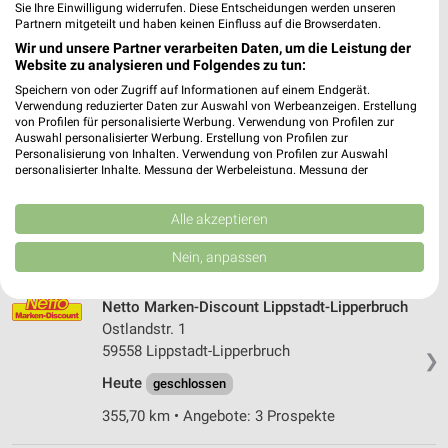
Sie Ihre Einwilligung widerrufen. Diese Entscheidungen werden unseren
33332 Gütersloh
❯
Partnern mitgeteilt und haben keinen Einfluss auf die Browserdaten.
Heute
geschlossen
Wir und unsere Partner verarbeiten Daten, um die Leistung der
Website zu analysieren und Folgendes zu tun:
347,99 km • Angebote: 3 Prospekte
Speichern von oder Zugriff auf Informationen auf einem Endgerät.
Verwendung reduzierter Daten zur Auswahl von Werbeanzeigen. Erstellung
von Profilen für personalisierte Werbung. Verwendung von Profilen zur
Netto Marken-Discount Lippstadt-Eickelborn
Auswahl personalisierter Werbung. Erstellung von Profilen zur
Personalisierung von Inhalten. Verwendung von Profilen zur Auswahl
Alter Postweg 2
personalisierter Inhalte. Messung der Werbeleistung. Messung der
59556 Lippstadt-Eickelborn
Performance von Inhalten. Analyse von Zielgruppen durch Statistiken oder
❯
Kombinationen von Daten aus verschiedenen Quellen. Entwicklung und
Heute
geschlossen
Verbesserung der Angebote. Verwendung reduzierter Daten zur Auswahl
Alle akzeptieren
von Inhalten.
367,42 km • Angebote: 3 Prospekte
Daten können außerhalb der Europäischen Union weitergegeben und in die
Nein, anpassen
USA gesendet werden.
Ihre Einwilligung und die cookie Richtlinie gelten ausschließlich für diese
Website/App.
Netto Marken-Discount Lippstadt-Lipperbruch
Ostlandstr. 1
Partnerliste anzeigen (1 IAB-Anbieter)
59558 Lippstadt-Lipperbruch
Wir nutzen Ihre Daten für folgende Zwecke:
❯
IAB-Verarbeitungszwecke:
Heute
geschlossen
Speichern von oder Zugriff auf Informationen
355,70 km • Angebote: 3 Prospekte
auf einem Endgerät