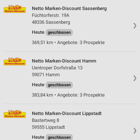
Verwendung reduzierter Daten zur Auswahl von
Netto Marken-Discount Sassenberg
Werbeanzeigen
Füchtorferstr. 19A
48336 Sassenberg
❯
Erstellung von Profilen für personalisierte
Werbung
Heute
geschlossen
369,51 km • Angebote: 3 Prospekte
Verwendung von Profilen zur Auswahl
personalisierter Werbung
Netto Marken-Discount Hamm
Erstellung von Profilen zur Personalisierung
von Inhalten
Uentroper Dorfstraße 13
59071 Hamm
❯
Verwendung von Profilen zur Auswahl
Heute
personalisierter Inhalte
geschlossen
383,84 km • Angebote: 3 Prospekte
Messung der Werbeleistung
Messung der Performance von Inhalten
Netto Marken-Discount Lippstadt
Bastertweg 8
Analyse von Zielgruppen durch Statistiken oder
59555 Lippstadt
Kombinationen von Daten aus verschiedenen
❯
Quellen
Heute
geschlossen