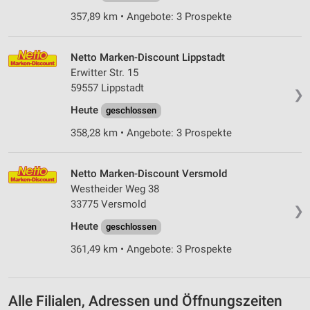
Entwicklung und Verbesserung der Angebote
357,89 km • Angebote: 3 Prospekte
Verwendung reduzierter Daten zur Auswahl von
Inhalten
Netto Marken-Discount Lippstadt
Erwitter Str. 15
IAB-Besonderheiten:
59557 Lippstadt
❯
Verwendung genauer Standortdaten
Heute
geschlossen
Geräte anhand von aktiv angeforderten
358,28 km • Angebote: 3 Prospekte
Informationen identifizieren
Nicht-IAB-Verarbeitungszwecke:
Netto Marken-Discount Versmold
Notwendig
Westheider Weg 38
33775 Versmold
❯
Performance
Heute
geschlossen
Funktional
361,49 km • Angebote: 3 Prospekte
Werbung
Alle Filialen, Adressen und Öffnungszeiten