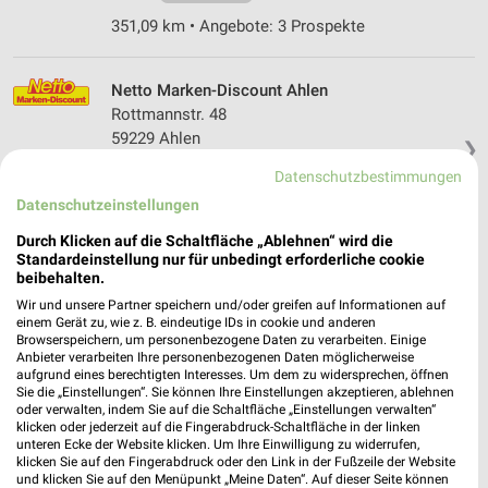
351,09 km • Angebote: 3 Prospekte
Netto Marken-Discount Ahlen
Rottmannstr. 48
59229 Ahlen
❯
Heute
geschlossen
Datenschutzbestimmungen
Datenschutzeinstellungen
384,60 km • Angebote: 3 Prospekte
Durch Klicken auf die Schaltfläche „Ablehnen“ wird die
Standardeinstellung nur für unbedingt erforderliche cookie
Netto Marken-Discount Warendorf
beibehalten.
Dreibrückenstraße 60
Wir und unsere Partner speichern und/oder greifen auf Informationen auf
48231 Warendorf
einem Gerät zu, wie z. B. eindeutige IDs in cookie und anderen
❯
Browserspeichern, um personenbezogene Daten zu verarbeiten. Einige
Heute
geschlossen
Anbieter verarbeiten Ihre personenbezogenen Daten möglicherweise
aufgrund eines berechtigten Interesses. Um dem zu widersprechen, öffnen
373,55 km • Angebote: 3 Prospekte
Sie die „Einstellungen“. Sie können Ihre Einstellungen akzeptieren, ablehnen
oder verwalten, indem Sie auf die Schaltfläche „Einstellungen verwalten“
klicken oder jederzeit auf die Fingerabdruck-Schaltfläche in der linken
unteren Ecke der Website klicken. Um Ihre Einwilligung zu widerrufen,
Netto Marken-Discount Gütersloh
klicken Sie auf den Fingerabdruck oder den Link in der Fußzeile der Website
Carl-Bertelsmann-Str. 75
und klicken Sie auf den Menüpunkt „Meine Daten“. Auf dieser Seite können