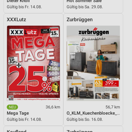
Dieter Knoll
Hot Sommer Sale
Gültig bis Fr. 14.08.
Gültig bis Sa. 29.08.
Verwendung reduzierter Daten zur Auswahl von
Werbeanzeigen
XXXLutz
Zurbrüggen
Erstellung von Profilen für personalisierte
Werbung
Verwendung von Profilen zur Auswahl
personalisierter Werbung
Erstellung von Profilen zur Personalisierung
von Inhalten
Verwendung von Profilen zur Auswahl
personalisierter Inhalte
Messung der Werbeleistung
Messung der Performance von Inhalten
36,6 km
56,7 km
Mega Tage
O_KLM_Kuechenbloecke_01_26_ES
Analyse von Zielgruppen durch Statistiken oder
Gültig bis Fr. 14.08.
Gültig bis So. 16.08.
Kombinationen von Daten aus verschiedenen
Quellen