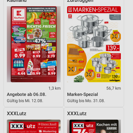
Kaufland
Zurbrüggen
Entwicklung und Verbesserung der Angebote
Verwendung reduzierter Daten zur Auswahl von
Inhalten
IAB-Besonderheiten:
Verwendung genauer Standortdaten
Geräte anhand von aktiv angeforderten
Informationen identifizieren
Nicht-IAB-Verarbeitungszwecke:
Notwendig
1,3 km
56,7 km
Performance
Angebote ab 06.08.
Marken-Spezial
Gültig bis Mi. 12.08.
Gültig bis Mo. 31.08.
Funktional
XXXLutz
XXXLutz
Werbung