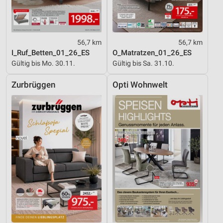
56,7 km
56,7 km
I_Ruf_Betten_01_26_ES
O_Matratzen_01_26_ES
Gültig bis Mo. 30.11.
Gültig bis Sa. 31.10.
Zurbrüggen
Opti Wohnwelt