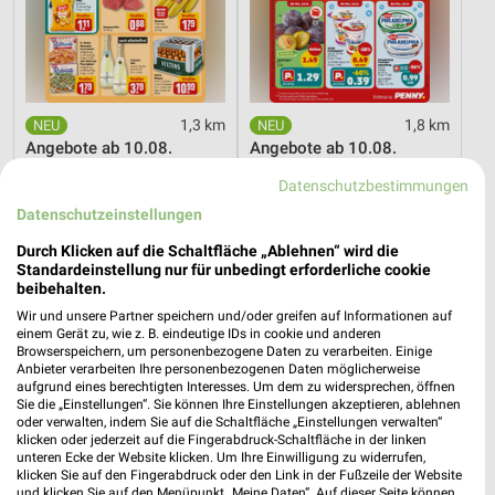
1,3 km
1,8 km
Angebote ab 10.08.
Angebote ab 10.08.
Gültig ab Mo. 10.08.
Gültig ab Mo. 10.08.
Datenschutzbestimmungen
Datenschutzeinstellungen
Kaufland
XXXLutz
Durch Klicken auf die Schaltfläche „Ablehnen“ wird die
Standardeinstellung nur für unbedingt erforderliche cookie
beibehalten.
Wir und unsere Partner speichern und/oder greifen auf Informationen auf
einem Gerät zu, wie z. B. eindeutige IDs in cookie und anderen
Browserspeichern, um personenbezogene Daten zu verarbeiten. Einige
Anbieter verarbeiten Ihre personenbezogenen Daten möglicherweise
aufgrund eines berechtigten Interesses. Um dem zu widersprechen, öffnen
Sie die „Einstellungen“. Sie können Ihre Einstellungen akzeptieren, ablehnen
oder verwalten, indem Sie auf die Schaltfläche „Einstellungen verwalten“
klicken oder jederzeit auf die Fingerabdruck-Schaltfläche in der linken
unteren Ecke der Website klicken. Um Ihre Einwilligung zu widerrufen,
klicken Sie auf den Fingerabdruck oder den Link in der Fußzeile der Website
und klicken Sie auf den Menüpunkt „Meine Daten“. Auf dieser Seite können