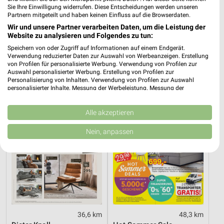
Sie Ihre Einwilligung widerrufen. Diese Entscheidungen werden unseren
Partnern mitgeteilt und haben keinen Einfluss auf die Browserdaten.
1,3 km
36,6 km
Wir und unsere Partner verarbeiten Daten, um die Leistung der
Mo-Mi Angebote ab 10.08.
Wohnen Spezial
Website zu analysieren und Folgendes zu tun:
Gültig ab Mo. 10.08.
Gültig bis Fr. 14.08.
Speichern von oder Zugriff auf Informationen auf einem Endgerät.
Verwendung reduzierter Daten zur Auswahl von Werbeanzeigen. Erstellung
von Profilen für personalisierte Werbung. Verwendung von Profilen zur
XXXLutz
Opti Wohnwelt
Auswahl personalisierter Werbung. Erstellung von Profilen zur
Personalisierung von Inhalten. Verwendung von Profilen zur Auswahl
personalisierter Inhalte. Messung der Werbeleistung. Messung der
Performance von Inhalten. Analyse von Zielgruppen durch Statistiken oder
Kombinationen von Daten aus verschiedenen Quellen. Entwicklung und
Verbesserung der Angebote. Verwendung reduzierter Daten zur Auswahl
Alle akzeptieren
von Inhalten.
Daten können außerhalb der Europäischen Union weitergegeben und in die
Nein, anpassen
USA gesendet werden.
Ihre Einwilligung und die cookie Richtlinie gelten ausschließlich für diese
Website/App.
Partnerliste anzeigen (1 IAB-Anbieter)
Wir nutzen Ihre Daten für folgende Zwecke:
IAB-Verarbeitungszwecke:
Speichern von oder Zugriff auf Informationen
36,6 km
48,3 km
auf einem Endgerät