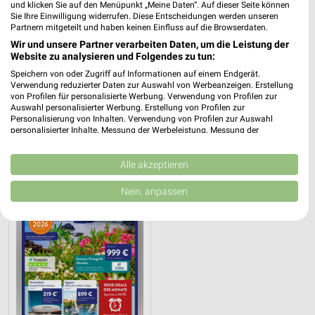
und klicken Sie auf den Menüpunkt „Meine Daten“. Auf dieser Seite können
Sie Ihre Einwilligung widerrufen. Diese Entscheidungen werden unseren
Partnern mitgeteilt und haben keinen Einfluss auf die Browserdaten.
Wir und unsere Partner verarbeiten Daten, um die Leistung der
Website zu analysieren und Folgendes zu tun:
Speichern von oder Zugriff auf Informationen auf einem Endgerät.
13,7 km
3,5 km
Verwendung reduzierter Daten zur Auswahl von Werbeanzeigen. Erstellung
Angebote ab 06.08.
Reisemagazin August 2026
von Profilen für personalisierte Werbung. Verwendung von Profilen zur
Gültig bis Mi. 12.08.
Gültig bis Mo. 31.08.
Auswahl personalisierter Werbung. Erstellung von Profilen zur
Personalisierung von Inhalten. Verwendung von Profilen zur Auswahl
personalisierter Inhalte. Messung der Werbeleistung. Messung der
ALDI SÜD
Performance von Inhalten. Analyse von Zielgruppen durch Statistiken oder
Kombinationen von Daten aus verschiedenen Quellen. Entwicklung und
Verbesserung der Angebote. Verwendung reduzierter Daten zur Auswahl
Alle akzeptieren
von Inhalten.
Daten können außerhalb der Europäischen Union weitergegeben und in die
Nein, anpassen
USA gesendet werden.
Ihre Einwilligung und die cookie Richtlinie gelten ausschließlich für diese
Website/App.
Partnerliste anzeigen (1 IAB-Anbieter)
Wir nutzen Ihre Daten für folgende Zwecke:
IAB-Verarbeitungszwecke:
Speichern von oder Zugriff auf Informationen
auf einem Endgerät