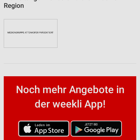
Region
Noch mehr Angebote in
der weekli App!