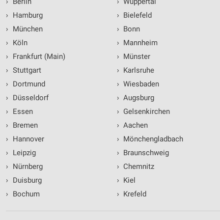
›
Berlin
›
Wuppertal
›
Hamburg
›
Bielefeld
Entwicklung und Verbesserung der Angebote
›
München
›
Bonn
Verwendung reduzierter Daten zur Auswahl von
›
Köln
›
Mannheim
Inhalten
›
Frankfurt (Main)
›
Münster
IAB-Besonderheiten:
›
Stuttgart
›
Karlsruhe
Verwendung genauer Standortdaten
›
Dortmund
›
Wiesbaden
Geräte anhand von aktiv angeforderten
›
Düsseldorf
›
Augsburg
Informationen identifizieren
›
Essen
›
Gelsenkirchen
Nicht-IAB-Verarbeitungszwecke:
›
Bremen
›
Aachen
Notwendig
›
Hannover
›
Mönchengladbach
›
Leipzig
›
Braunschweig
Performance
›
Nürnberg
›
Chemnitz
Funktional
›
Duisburg
›
Kiel
›
Bochum
›
Krefeld
Werbung