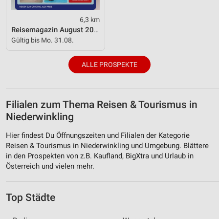
Verwendung reduzierter Daten zur Auswahl von
6,3 km
Werbeanzeigen
Reisemagazin August 2026
Gültig bis Mo. 31.08.
Erstellung von Profilen für personalisierte
Werbung
ALLE PROSPEKTE
Verwendung von Profilen zur Auswahl
personalisierter Werbung
Erstellung von Profilen zur Personalisierung
Filialen zum Thema Reisen & Tourismus in
von Inhalten
Niederwinkling
Verwendung von Profilen zur Auswahl
Hier findest Du Öffnungszeiten und Filialen der Kategorie
personalisierter Inhalte
Reisen & Tourismus in Niederwinkling und Umgebung. Blättere
in den Prospekten von z.B. Kaufland, BigXtra und Urlaub in
Messung der Werbeleistung
Österreich und vielen mehr.
Messung der Performance von Inhalten
Top Städte
Analyse von Zielgruppen durch Statistiken oder
Kombinationen von Daten aus verschiedenen
Quellen