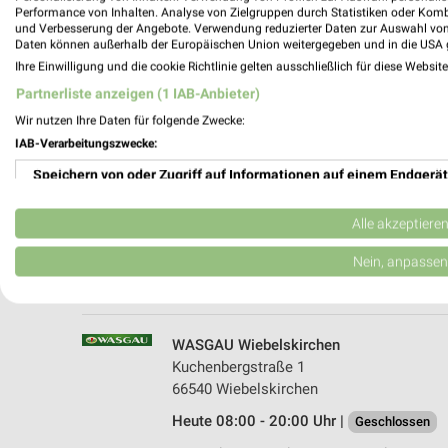
Performance von Inhalten. Analyse von Zielgruppen durch Statistiken oder Kom
und Verbesserung der Angebote. Verwendung reduzierter Daten zur Auswahl von
Daten können außerhalb der Europäischen Union weitergegeben und in die USA 
Ihre Einwilligung und die cookie Richtlinie gelten ausschließlich für diese Websit
Partnerliste anzeigen (1 IAB-Anbieter)
Wir nutzen Ihre Daten für folgende Zwecke:
IAB-Verarbeitungszwecke:
Speichern von oder Zugriff auf Informationen auf einem Endgerät
Kaufland Neunkirchen
Kirkeler Straße 50
Verwendung reduzierter Daten zur Auswahl von Werbeanzeigen
66538 Neunkirchen
Alle akzeptiere
Heute 07:00 - 20:00 Uhr |
Geschlossen
Erstellung von Profilen für personalisierte Werbung
Nein, anpassen
561,77 km • Angebote: 2 Prospekte
Verwendung von Profilen zur Auswahl personalisierter Werbung
Erstellung von Profilen zur Personalisierung von Inhalten
WASGAU Wiebelskirchen
Kuchenbergstraße 1
Verwendung von Profilen zur Auswahl personalisierter Inhalte
66540 Wiebelskirchen
Heute 08:00 - 20:00 Uhr |
Messung der Werbeleistung
Geschlossen