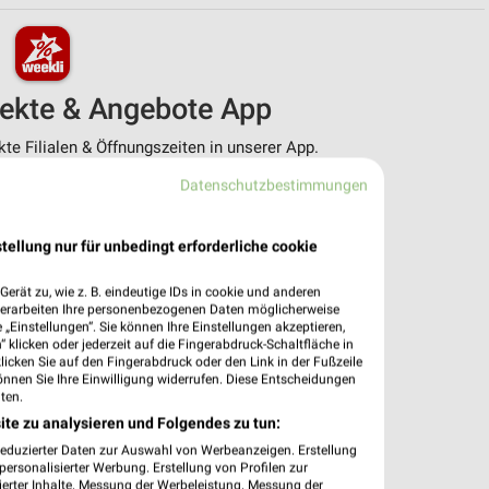
pekte & Angebote App
e Filialen & Öffnungszeiten in unserer App.
Datenschutzbestimmungen
e Angebote
ieblingshändler
htigungen bei neuen Prospekten
tellung nur für unbedingt erforderliche cookie
 Einkauf stressfrei planen
erät zu, wie z. B. eindeutige IDs in cookie und anderen
 App jetzt laden oder QR-Code scannen.
verarbeiten Ihre personenbezogenen Daten möglicherweise
„Einstellungen“. Sie können Ihre Einstellungen akzeptieren,
 klicken oder jederzeit auf die Fingerabdruck-Schaltfläche in
klicken Sie auf den Fingerabdruck oder den Link in der Fußzeile
önnen Sie Ihre Einwilligung widerrufen. Diese Entscheidungen
ten.
ite zu analysieren und Folgendes zu tun:
reduzierter Daten zur Auswahl von Werbeanzeigen. Erstellung
ersonalisierter Werbung. Erstellung von Profilen zur
ierter Inhalte. Messung der Werbeleistung. Messung der