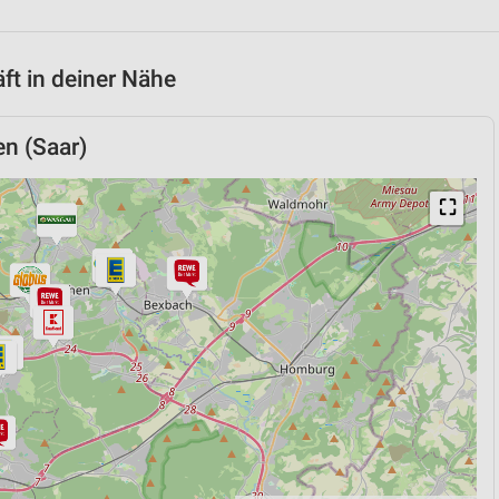
t in deiner Nähe
n (Saar)
⛶