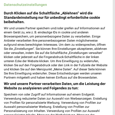
Datenschutzeinstellungen
Durch Klicken auf die Schaltfläche „Ablehnen“ wird die
Standardeinstellung nur für unbedingt erforderliche cookie
beibehalten.
Wir und unsere Partner speichern und/oder greifen auf Informationen auf
einem Gerät zu, wie z. B. eindeutige IDs in cookie und anderen
Browserspeichern, um personenbezogene Daten zu verarbeiten. Einige
Anbieter verarbeiten Ihre personenbezogenen Daten möglicherweise
Jetzt alle "Angebote ab Donnerstag" Themen entdecken!
aufgrund eines berechtigten Interesses. Um dem zu widersprechen, öffnen
Sie die „Einstellungen“. Sie können Ihre Einstellungen akzeptieren, ablehnen
oder verwalten, indem Sie auf die Schaltfläche „Einstellungen verwalten“
klicken oder jederzeit auf die Fingerabdruck-Schaltfläche in der linken
unteren Ecke der Website klicken. Um Ihre Einwilligung zu widerrufen,
klicken Sie auf den Fingerabdruck oder den Link in der Fußzeile der Website
MEHR PROSPEKTE
und klicken Sie auf den Menüpunkt „Meine Daten“. Auf dieser Seite können
Sie Ihre Einwilligung widerrufen. Diese Entscheidungen werden unseren
Partnern mitgeteilt und haben keinen Einfluss auf die Browserdaten.
Wir und unsere Partner verarbeiten Daten, um die Leistung der
Website zu analysieren und Folgendes zu tun:
Speichern von oder Zugriff auf Informationen auf einem Endgerät.
Verwendung reduzierter Daten zur Auswahl von Werbeanzeigen. Erstellung
weekli - Prospekte & Angebote App
von Profilen für personalisierte Werbung. Verwendung von Profilen zur
Auswahl personalisierter Werbung. Erstellung von Profilen zur
Personalisierung von Inhalten. Verwendung von Profilen zur Auswahl
Alle EDEKA Angebote immer griffbereit – mit der kostenlosen
personalisierter Inhalte. Messung der Werbeleistung. Messung der