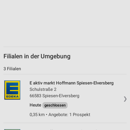
Erstellung von Profilen zur Personalisierung
von Inhalten
Verwendung von Profilen zur Auswahl
personalisierter Inhalte
Messung der Werbeleistung
Messung der Performance von Inhalten
Filialen in der Umgebung
Analyse von Zielgruppen durch Statistiken oder
3 Filialen
Kombinationen von Daten aus verschiedenen
Quellen
E aktiv markt Hoffmann Spiesen-Elversberg
Entwicklung und Verbesserung der Angebote
Schulstraße 2
66583 Spiesen-Elversberg
❯
Verwendung reduzierter Daten zur Auswahl von
Inhalten
Heute
geschlossen
IAB-Besonderheiten:
0,35 km • Angebote: 1 Prospekt
Verwendung genauer Standortdaten