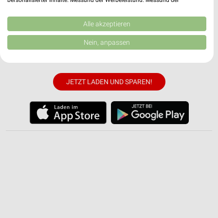
weekli App für iOS & Android.
Performance von Inhalten. Analyse von Zielgruppen durch Statistiken oder
Kombinationen von Daten aus verschiedenen Quellen. Entwicklung und
Verbesserung der Angebote. Verwendung reduzierter Daten zur Auswahl
Alle akzeptieren
✔
Standortgenaue Angebote
von Inhalten.
✔
Folge deinem Lieblingshändler
Daten können außerhalb der Europäischen Union weitergegeben und in die
Nein, anpassen
USA gesendet werden.
✔
Push-Benachrichtigungen bei neuen Prospekten
✔
Einkaufsliste - Einkauf stressfrei planen
Ihre Einwilligung und die cookie Richtlinie gelten ausschließlich für diese
Website/App.
Partnerliste anzeigen (1 IAB-Anbieter)
JETZT LADEN UND SPAREN!
Wir nutzen Ihre Daten für folgende Zwecke:
IAB-Verarbeitungszwecke:
Speichern von oder Zugriff auf Informationen
auf einem Endgerät
Verwendung reduzierter Daten zur Auswahl von
Werbeanzeigen
Erstellung von Profilen für personalisierte
Werbung
Verwendung von Profilen zur Auswahl
personalisierter Werbung