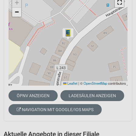
+
⛶
−
Leaflet
|
©
OpenStreetMap
contributors
ÖPNV ANZEIGEN
LADESÄULEN ANZEIGEN
NAVIGATION MIT GOOGLE/IOS MAPS
Aktuelle Angebote in dieser Filiale