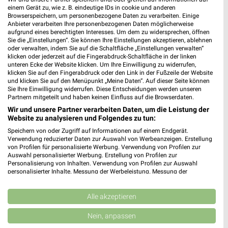
einem Gerät zu, wie z. B. eindeutige IDs in cookie und anderen
Browserspeichern, um personenbezogene Daten zu verarbeiten. Einige
Anbieter verarbeiten Ihre personenbezogenen Daten möglicherweise
aufgrund eines berechtigten Interesses. Um dem zu widersprechen, öffnen
Sie die „Einstellungen“. Sie können Ihre Einstellungen akzeptieren, ablehnen
oder verwalten, indem Sie auf die Schaltfläche „Einstellungen verwalten“
klicken oder jederzeit auf die Fingerabdruck-Schaltfläche in der linken
unteren Ecke der Website klicken. Um Ihre Einwilligung zu widerrufen,
klicken Sie auf den Fingerabdruck oder den Link in der Fußzeile der Website
und klicken Sie auf den Menüpunkt „Meine Daten“. Auf dieser Seite können
32,2 km
2,7 km
Sie Ihre Einwilligung widerrufen. Diese Entscheidungen werden unseren
Wohnideen so individuell wie du!
Große Lagerräumung
Partnern mitgeteilt und haben keinen Einfluss auf die Browserdaten.
Gültig bis Fr. 14.08.
Gültig bis Do. 27.08.
Wir und unsere Partner verarbeiten Daten, um die Leistung der
Website zu analysieren und Folgendes zu tun:
ROLLER
JYSK
Speichern von oder Zugriff auf Informationen auf einem Endgerät.
Verwendung reduzierter Daten zur Auswahl von Werbeanzeigen. Erstellung
von Profilen für personalisierte Werbung. Verwendung von Profilen zur
Auswahl personalisierter Werbung. Erstellung von Profilen zur
Personalisierung von Inhalten. Verwendung von Profilen zur Auswahl
personalisierter Inhalte. Messung der Werbeleistung. Messung der
Performance von Inhalten. Analyse von Zielgruppen durch Statistiken oder
Kombinationen von Daten aus verschiedenen Quellen. Entwicklung und
Verbesserung der Angebote. Verwendung reduzierter Daten zur Auswahl
Alle akzeptieren
von Inhalten.
Daten können außerhalb der Europäischen Union weitergegeben und in die
Nein, anpassen
USA gesendet werden.