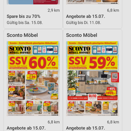
Messung der Werbeleistung
2,9 km
6,8 km
Spare bis zu 70%
Angebote ab 15.07.
Messung der Performance von Inhalten
Gültig bis Sa. 15.08.
Gültig bis Di. 11.08.
Analyse von Zielgruppen durch Statistiken oder
Sconto Möbel
Sconto Möbel
Kombinationen von Daten aus verschiedenen
Quellen
Entwicklung und Verbesserung der Angebote
Verwendung reduzierter Daten zur Auswahl von
Inhalten
IAB-Besonderheiten:
Verwendung genauer Standortdaten
Geräte anhand von aktiv angeforderten
Informationen identifizieren
Nicht-IAB-Verarbeitungszwecke:
6,8 km
6,8 km
Notwendig
Angebote ab 15.07.
Angebote ab 15.07.