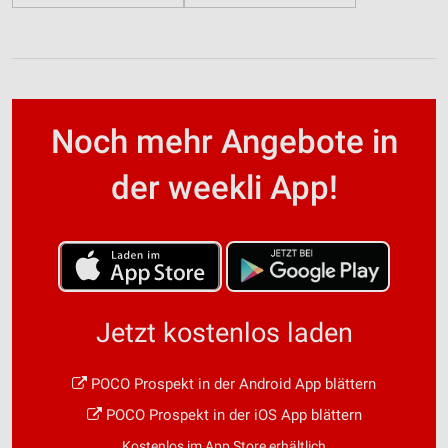
Noch mehr Angebote in
der weekli App!
Jetzt kostenlos laden
POCO Prospekt in der Android App blättern
POCO Prospekt in der iOS App blättern
Kostenlos im App Store erhältlich