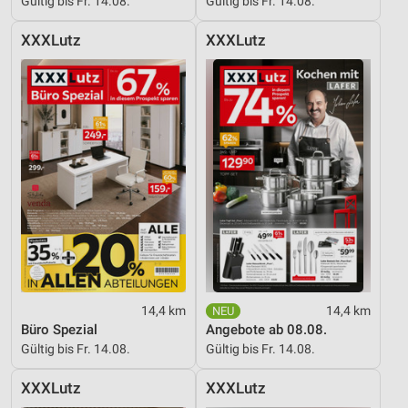
Gültig bis Fr. 14.08.
Gültig bis Fr. 14.08.
Entwicklung und Verbesserung der Angebote
XXXLutz
XXXLutz
Verwendung reduzierter Daten zur Auswahl von
Inhalten
IAB-Besonderheiten:
Verwendung genauer Standortdaten
Geräte anhand von aktiv angeforderten
Informationen identifizieren
Nicht-IAB-Verarbeitungszwecke:
Notwendig
Performance
14,4 km
14,4 km
Funktional
Büro Spezial
Angebote ab 08.08.
Gültig bis Fr. 14.08.
Gültig bis Fr. 14.08.
Werbung
XXXLutz
XXXLutz