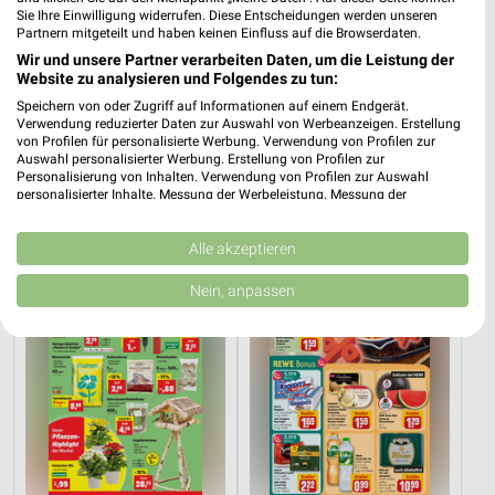
Sie Ihre Einwilligung widerrufen. Diese Entscheidungen werden unseren
Partnern mitgeteilt und haben keinen Einfluss auf die Browserdaten.
Wir und unsere Partner verarbeiten Daten, um die Leistung der
Website zu analysieren und Folgendes zu tun:
14,4 km
4,8 km
Speichern von oder Zugriff auf Informationen auf einem Endgerät.
Dieter Knoll
Angebote ab 06.08.
Verwendung reduzierter Daten zur Auswahl von Werbeanzeigen. Erstellung
von Profilen für personalisierte Werbung. Verwendung von Profilen zur
Gültig bis Fr. 14.08.
Gültig bis Mi. 12.08.
Auswahl personalisierter Werbung. Erstellung von Profilen zur
Personalisierung von Inhalten. Verwendung von Profilen zur Auswahl
Thomas Philipps
REWE
personalisierter Inhalte. Messung der Werbeleistung. Messung der
Performance von Inhalten. Analyse von Zielgruppen durch Statistiken oder
Kombinationen von Daten aus verschiedenen Quellen. Entwicklung und
Verbesserung der Angebote. Verwendung reduzierter Daten zur Auswahl
Alle akzeptieren
von Inhalten.
Daten können außerhalb der Europäischen Union weitergegeben und in die
Nein, anpassen
USA gesendet werden.
Ihre Einwilligung und die cookie Richtlinie gelten ausschließlich für diese
Website/App.
Partnerliste anzeigen (1 IAB-Anbieter)
Wir nutzen Ihre Daten für folgende Zwecke:
IAB-Verarbeitungszwecke:
Speichern von oder Zugriff auf Informationen
auf einem Endgerät