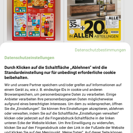
1,5 km
14,4 km
Datenschutzbestimmungen
Angebote ab 03.08.
Wohnen Spezial
Datenschutzeinstellungen
Noch heute gültig
Gültig bis Fr. 14.08.
Durch Klicken auf die Schaltfläche „Ablehnen“ wird die
XXXLutz
Kaufland
Standardeinstellung nur für unbedingt erforderliche cookie
beibehalten.
Wir und unsere Partner speichern und/oder greifen auf Informationen auf
einem Gerät zu, wie z. B. eindeutige IDs in cookie und anderen
Browserspeichern, um personenbezogene Daten zu verarbeiten. Einige
Anbieter verarbeiten Ihre personenbezogenen Daten möglicherweise
aufgrund eines berechtigten Interesses. Um dem zu widersprechen, öffnen
Sie die „Einstellungen“. Sie können Ihre Einstellungen akzeptieren, ablehnen
oder verwalten, indem Sie auf die Schaltfläche „Einstellungen verwalten“
klicken oder jederzeit auf die Fingerabdruck-Schaltfläche in der linken
unteren Ecke der Website klicken. Um Ihre Einwilligung zu widerrufen,
klicken Sie auf den Fingerabdruck oder den Link in der Fußzeile der Website
und klicken Sie auf den Menüpunkt „Meine Daten“. Auf dieser Seite können