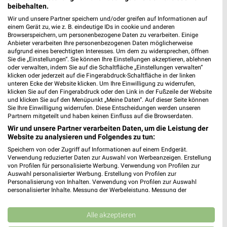
beibehalten.
Wir und unsere Partner speichern und/oder greifen auf Informationen auf
einem Gerät zu, wie z. B. eindeutige IDs in cookie und anderen
Browserspeichern, um personenbezogene Daten zu verarbeiten. Einige
Anbieter verarbeiten Ihre personenbezogenen Daten möglicherweise
aufgrund eines berechtigten Interesses. Um dem zu widersprechen, öffnen
Sie die „Einstellungen“. Sie können Ihre Einstellungen akzeptieren, ablehnen
weekli - Prospekte & Angebote App
oder verwalten, indem Sie auf die Schaltfläche „Einstellungen verwalten“
klicken oder jederzeit auf die Fingerabdruck-Schaltfläche in der linken
Alle Hörl Getränkemarkt Angebote immer griffbereit – mit der
unteren Ecke der Website klicken. Um Ihre Einwilligung zu widerrufen,
klicken Sie auf den Fingerabdruck oder den Link in der Fußzeile der Website
kostenlosen weekli App für iOS & Android.
und klicken Sie auf den Menüpunkt „Meine Daten“. Auf dieser Seite können
Sie Ihre Einwilligung widerrufen. Diese Entscheidungen werden unseren
✔
Standortgenaue Angebote
Partnern mitgeteilt und haben keinen Einfluss auf die Browserdaten.
✔
Folge deinem Lieblingshändler
Wir und unsere Partner verarbeiten Daten, um die Leistung der
✔
Push-Benachrichtigungen bei neuen Prospekten
Website zu analysieren und Folgendes zu tun:
✔
Einkaufsliste - Einkauf stressfrei planen
Speichern von oder Zugriff auf Informationen auf einem Endgerät.
Verwendung reduzierter Daten zur Auswahl von Werbeanzeigen. Erstellung
von Profilen für personalisierte Werbung. Verwendung von Profilen zur
JETZT LADEN UND SPAREN!
Auswahl personalisierter Werbung. Erstellung von Profilen zur
Personalisierung von Inhalten. Verwendung von Profilen zur Auswahl
personalisierter Inhalte. Messung der Werbeleistung. Messung der
Performance von Inhalten. Analyse von Zielgruppen durch Statistiken oder
Kombinationen von Daten aus verschiedenen Quellen. Entwicklung und
Verbesserung der Angebote. Verwendung reduzierter Daten zur Auswahl
Alle akzeptieren
von Inhalten.