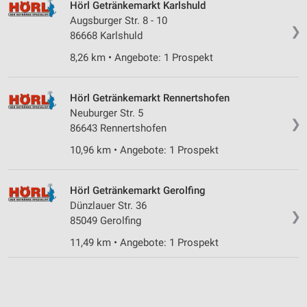
Hörl Getränkemarkt Karlshuld
Verwendung von Profilen zur Auswahl
personalisierter Inhalte
Augsburger Str. 8 - 10
❯
86668 Karlshuld
Messung der Werbeleistung
8,26 km • Angebote: 1 Prospekt
Messung der Performance von Inhalten
Hörl Getränkemarkt Rennertshofen
Analyse von Zielgruppen durch Statistiken oder
Neuburger Str. 5
Kombinationen von Daten aus verschiedenen
❯
Quellen
86643 Rennertshofen
10,96 km • Angebote: 1 Prospekt
Entwicklung und Verbesserung der Angebote
Verwendung reduzierter Daten zur Auswahl von
Hörl Getränkemarkt Gerolfing
Inhalten
Dünzlauer Str. 36
❯
IAB-Besonderheiten:
85049 Gerolfing
Verwendung genauer Standortdaten
11,49 km • Angebote: 1 Prospekt
Geräte anhand von aktiv angeforderten
Informationen identifizieren
Nicht-IAB-Verarbeitungszwecke: