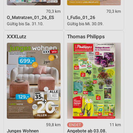
70,3 km
70,3 km
O_Matratzen_01_26_ES
I_FuSo_01_26
Gültig bis Sa. 31.10.
Gültig bis Mi. 30.09.
XXXLutz
Thomas Philipps
59,8 km
11 km
Junges Wohnen
Angebote ab 03.08.