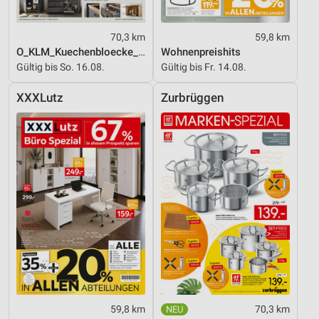
70,3 km
59,8 km
O_KLM_Kuechenbloecke_01_26_ES
Wohnenpreishits
Gültig bis So. 16.08.
Gültig bis Fr. 14.08.
XXXLutz
Zurbrüggen
59,8 km
70,3 km