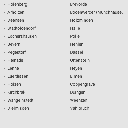
›
Holenberg
›
Brevörde
›
Arholzen
›
Bodenwerder (Münchhausenst
›
Deensen
›
Holzminden
›
Stadtoldendorf
›
Halle
›
Eschershausen
›
Polle
›
Bevern
›
Hehlen
›
Pegestorf
›
Dassel
›
Heinade
›
Ottenstein
›
Lenne
›
Heyen
›
Lüerdissen
›
Eimen
›
Holzen
›
Coppengrave
›
Kirchbrak
›
Duingen
›
Wangelnstedt
›
Weenzen
›
Dielmissen
›
Vahlbruch