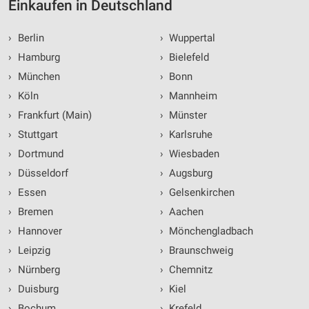
Einkaufen in Deutschland
›
Berlin
›
Wuppertal
›
Hamburg
›
Bielefeld
›
München
›
Bonn
›
Köln
›
Mannheim
›
Frankfurt (Main)
›
Münster
›
Stuttgart
›
Karlsruhe
›
Dortmund
›
Wiesbaden
›
Düsseldorf
›
Augsburg
›
Essen
›
Gelsenkirchen
›
Bremen
›
Aachen
›
Hannover
›
Mönchengladbach
›
Leipzig
›
Braunschweig
›
Nürnberg
›
Chemnitz
›
Duisburg
›
Kiel
›
Bochum
›
Krefeld