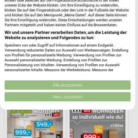
klicken oder jederzeit auf die Fingerabdruck-Schaltfläche in der linken
unteren Ecke der Website klicken. Um Ihre Einwilligung zu widerrufen,
klicken Sie auf den Fingerabdruck oder den Link in der Fußzeile der Website
und klicken Sie auf den Menüpunkt „Meine Daten“. Auf dieser Seite können
Sie Ihre Einwilligung widerrufen. Diese Entscheidungen werden unseren
Partnern mitgeteilt und haben keinen Einfluss auf die Browserdaten.
Wir und unsere Partner verarbeiten Daten, um die Leistung der
Website zu analysieren und Folgendes zu tun:
Speichern von oder Zugriff auf Informationen auf einem Endgerät.
Verwendung reduzierter Daten zur Auswahl von Werbeanzeigen. Erstellung
von Profilen für personalisierte Werbung. Verwendung von Profilen zur
Auswahl personalisierter Werbung. Erstellung von Profilen zur
Personalisierung von Inhalten. Verwendung von Profilen zur Auswahl
personalisierter Inhalte. Messung der Werbeleistung. Messung der
70,3 km
59,8 km
Performance von Inhalten. Analyse von Zielgruppen durch Statistiken oder
Gäste Bad 01-2026
Gartenmöbel-Abverkauf
Kombinationen von Daten aus verschiedenen Quellen. Entwicklung und
Verbesserung der Angebote. Verwendung reduzierter Daten zur Auswahl
Alle akzeptieren
Gültig bis Mo. 31.08.
Gültig bis Fr. 28.08.
von Inhalten.
Daten können außerhalb der Europäischen Union weitergegeben und in die
Nein, anpassen
XXXLutz
XXXLutz
USA gesendet werden.
Ihre Einwilligung und die cookie Richtlinie gelten ausschließlich für diese
Website/App.
Partnerliste anzeigen (1 IAB-Anbieter)
Wir nutzen Ihre Daten für folgende Zwecke:
IAB-Verarbeitungszwecke: