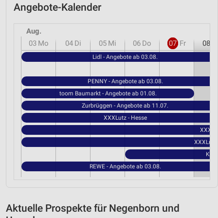
Angebote-Kalender
Aug.
03
Mo
04
Di
05
Mi
06
Do
07
Fr
08
S
Lidl - Angebote ab 03.08.
PENNY - Angebote ab 03.08.
toom Baumarkt - Angebote ab 01.08.
Zurbrüggen - Angebote ab 11.07.
XXXLutz - Hesse
XXXLut
XXXLutz 
Kauf
REWE - Angebote ab 03.08.
Aktuelle Prospekte für Negenborn und