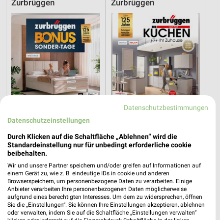
Zurbrüggen
Zurbrüggen
Datenschutzbestimmungen
Datenschutzeinstellungen
Durch Klicken auf die Schaltfläche „Ablehnen“ wird die
Standardeinstellung nur für unbedingt erforderliche cookie
70,3 km
70,3 km
beibehalten.
G08_26_Online_ES
K06_26_Online_ES
Wir und unsere Partner speichern und/oder greifen auf Informationen auf
Gültig bis Sa. 22.08.
Gültig bis Sa. 12.09.
einem Gerät zu, wie z. B. eindeutige IDs in cookie und anderen
Browserspeichern, um personenbezogene Daten zu verarbeiten. Einige
Anbieter verarbeiten Ihre personenbezogenen Daten möglicherweise
Zurbrüggen
XXXLutz
aufgrund eines berechtigten Interesses. Um dem zu widersprechen, öffnen
Sie die „Einstellungen“. Sie können Ihre Einstellungen akzeptieren, ablehnen
oder verwalten, indem Sie auf die Schaltfläche „Einstellungen verwalten“