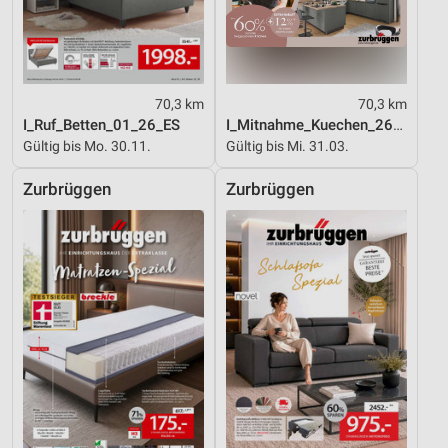
Analyse von Zielgruppen durch Statistiken oder
Kombinationen von Daten aus verschiedenen
Quellen
Entwicklung und Verbesserung der Angebote
70,3 km
70,3 km
Verwendung reduzierter Daten zur Auswahl von
I_Ruf_Betten_01_26_ES
I_Mitnahme_Kuechen_26_ES
Inhalten
Gültig bis Mo. 30.11.
Gültig bis Mi. 31.03.
IAB-Besonderheiten:
Zurbrüggen
Zurbrüggen
Verwendung genauer Standortdaten
Geräte anhand von aktiv angeforderten
Informationen identifizieren
Nicht-IAB-Verarbeitungszwecke:
Notwendig
Performance
Funktional
Werbung